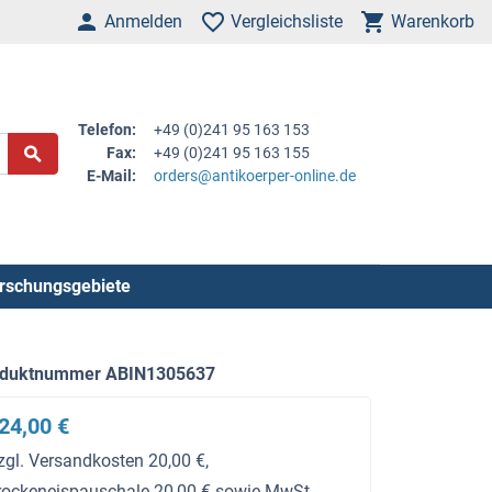
Anmelden
Vergleichsliste
Warenkorb
Telefon:
+49 (0)241 95 163 153
Fax:
+49 (0)241 95 163 155
E-Mail:
orders@antikoerper-online.de
rschungsgebiete
oduktnummer ABIN1305637
24,00 €
zgl. Versandkosten 20,00 €,
rockeneispauschale 20,00 € sowie MwSt