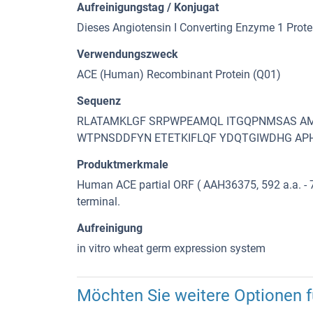
Aufreinigungstag / Konjugat
Dieses Angiotensin I Converting Enzyme 1 Protei
Verwendungszweck
ACE (Human) Recombinant Protein (Q01)
Sequenz
RLATAMKLGF SRPWPEAMQL ITGQPNMSAS A
WTPNSDDFYN ETETKIFLQF YDQTGIWDHG AP
Produktmerkmale
Human ACE partial ORF ( AAH36375, 592 a.a. - 7
terminal.
Aufreinigung
in vitro wheat germ expression system
Möchten Sie weitere Optionen fü