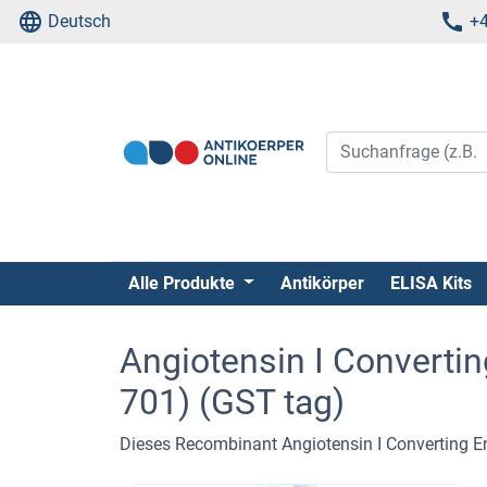
Deutsch
+4
Alle Produkte
Antikörper
ELISA Kits
Angiotensin I Converti
701) (GST tag)
Dieses Recombinant Angiotensin I Converting En