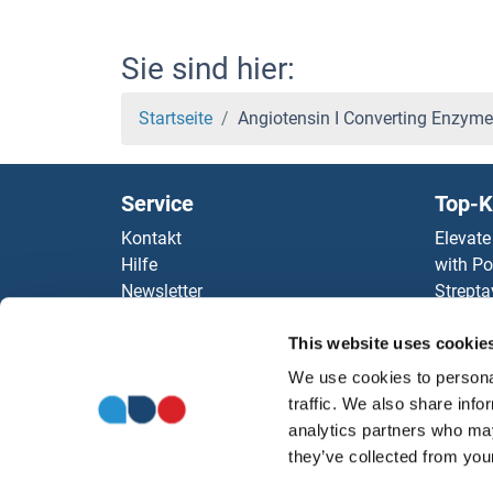
Sie sind hier:
Startseite
Angiotensin I Converting Enzyme
Service
Top-K
Kontakt
Elevate
Hilfe
with Po
Newsletter
Strepta
Ressourcen
AccuSi
Top Antigen Products
Rabbit
This website uses cookie
Sitemap
Rocklan
We use cookies to personal
ELISA K
traffic. We also share info
antibod
analytics partners who may
Unsere 
they’ve collected from your