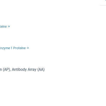
teine
 Enzyme 1 Proteine
on (AP), Antibody Array (AA)