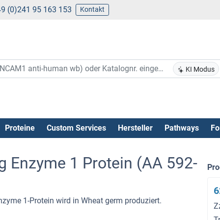
9 (0)241 95 163 153
Kontakt
KI Modus
Proteine
Custom Services
Hersteller
Pathways
Fo
ng Enzyme 1 Protein (AA 592-
Pr
6
zyme 1-Protein wird in Wheat germ produziert.
Z
T