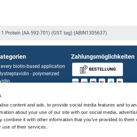
 1 Protein (AA 592-701) (GST tag) (ABIN1305637)
ategorien
Zahlungsmöglichkeiten
 every biotin-based application
BESTELLUNG
lystreptavidin - polymerized
vidin.
gnal™ Nuclease ELISA Kit
MONEY-BACK-
 RFP Antibody
s
d Original products
GUARANTEE
ise content and ads, to provide social media features and to an
its
rmation about your use of our site with our social media, advertis
ies online purchase process
 combine it with other information that you’ve provided to them o
Distributoren
 use of their services.