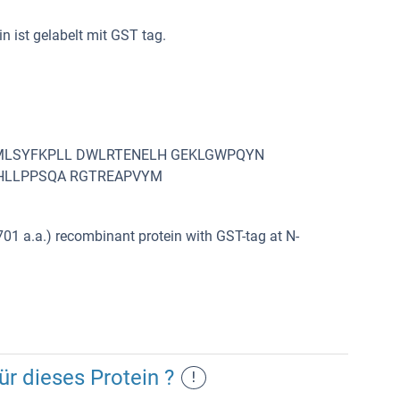
n ist gelabelt mit GST tag.
MLSYFKPLL DWLRTENELH GEKLGWPQYN
HLLPPSQA RGTREAPVYM
01 a.a.) recombinant protein with GST-tag at N-
r dieses Protein ?
!