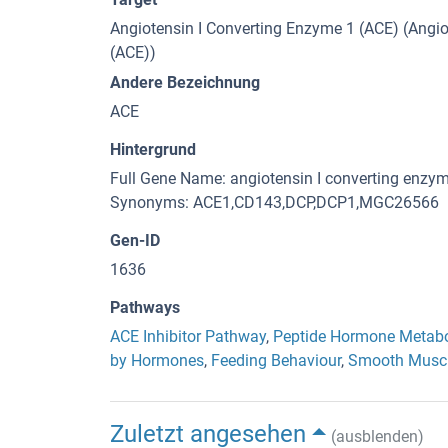
Angiotensin I Converting Enzyme 1 (ACE) (Angio
(ACE))
Andere Bezeichnung
ACE
Hintergrund
Full Gene Name: angiotensin I converting enzyme
Synonyms: ACE1,CD143,DCP,DCP1,MGC26566
Gen-ID
1636
Pathways
ACE Inhibitor Pathway
,
Peptide Hormone Metab
by Hormones
,
Feeding Behaviour
,
Smooth Muscle
Zuletzt angesehen
(ausblenden)