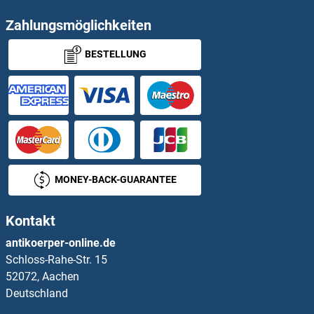
PRSS23 Antikörper
Zahlungsmöglichkeiten
BESTELLUNG
PRSS27 Antikörper
Prss29 Antikörper
PRSS3 Antikörper
PRSS33 Antikörper
MONEY-BACK-GUARANTEE
PRSS35 Antikörper
Kontakt
PRSS36 Antikörper
antikoerper-online.de
Schloss-Rahe-Str. 15
PRSS50 Antikörper
52072, Aachen
Deutschland
PRSS53 Antikörper