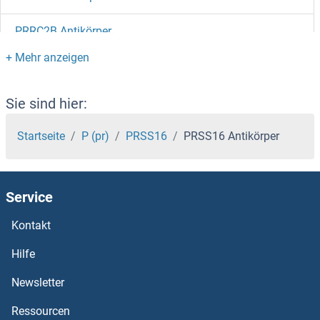
PRRC2B Antikörper
PRRC1 Antikörper
PRR7 Antikörper
Sie sind hier:
PRR5L Antikörper
Startseite
P (pr)
PRSS16
PRSS16 Antikörper
PRR5 Antikörper
Service
PRR4 Antikörper
Kontakt
PRR3 Antikörper
Hilfe
PRR14 Antikörper
Newsletter
Ressourcen
PRPSAP2 Antikörper