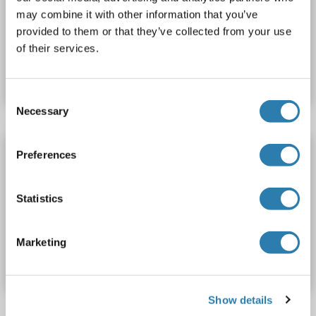
Wirt: Kaninchen
Polyclonal
APC
may combine it with other information that you’ve
provided to them or that they’ve collected from your use
Produktnummer ABIN1927230
of their services.
Datenblatt
Details
Consent
Necessary
Selection
PRSS16 Antikörper (AA 52-81) (HRP)
Preferences
PRSS16
Reaktivität: Human, Maus
WB, ELISA
Wirt: Kaninchen
Polyclonal
HRP
Statistics
Produktnummer ABIN1927234
Marketing
Datenblatt
Details
Show details