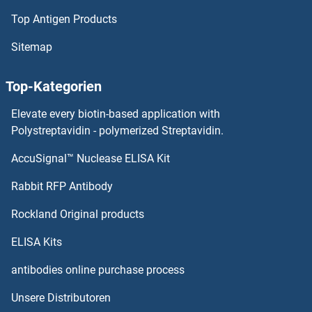
Top Antigen Products
PRPSAP1 Antikörper
Sitemap
PRPS2 Antikörper
Top-Kategorien
PRPS1L1 Antikörper
Elevate every biotin-based application with
PRPH2 Antikörper
Polystreptavidin - polymerized Streptavidin.
AccuSignal™ Nuclease ELISA Kit
PRPF8 Antikörper
Rabbit RFP Antibody
PRSS2 Antikörper
Rockland Original products
PRSS2 Antikörper
ELISA Kits
PRSS21 Antikörper
antibodies online purchase process
Unsere Distributoren
PRSS22 Antikörper