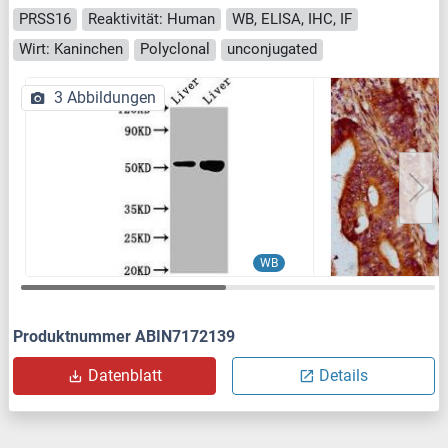
PRSS16
Reaktivität: Human
WB, ELISA, IHC, IF
Wirt: Kaninchen
Polyclonal
unconjugated
3 Abbildungen
WB
Produktnummer ABIN7172139
Datenblatt
Details