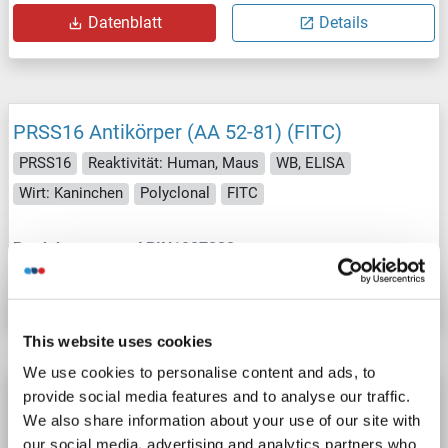
Datenblatt
Details
PRSS16 Antikörper (AA 52-81) (FITC)
PRSS16
Reaktivität: Human, Maus
WB, ELISA
Wirt: Kaninchen
Polyclonal
FITC
Produktnummer ABIN1927232
Datenblatt
Details
This website uses cookies
We use cookies to personalise content and ads, to
PRSS16 Antikörper (AA 52-81) (APC)
provide social media features and to analyse our traffic.
We also share information about your use of our site with
PRSS16
Reaktivität: Human, Maus
WB, ELISA
our social media, advertising and analytics partners who