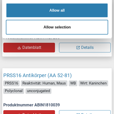
PRSS16 Antikörper (AA 52-81) (PE)
Allow all
PRSS16
Reaktivität: Human, Maus
WB, ELISA
Wirt: Kaninchen
Polyclonal
PE
Allow selection
Produktnummer ABIN1927233
Datenblatt
Details
PRSS16 Antikörper (AA 52-81)
PRSS16
Reaktivität: Human, Maus
WB
Wirt: Kaninchen
Polyclonal
unconjugated
Produktnummer ABIN1810039