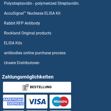
PPARGC1B Antikörper
Polystreptavidin - polymerized Streptavidin.
AccuSignal™ Nuclease ELISA Kit
PPARGC1A Antikörper
Rabbit RFP Antibody
PPIL1 Antikörper
Rockland Original products
PPIL2 Antikörper
ELISA Kits
PPIL3 Antikörper
antibodies online purchase process
Unsere Distributoren
PPIL4 Antikörper
PPIL5 Antikörper
Zahlungsmöglichkeiten
BESTELLUNG
PPIL6 Antikörper
PPL Antikörper