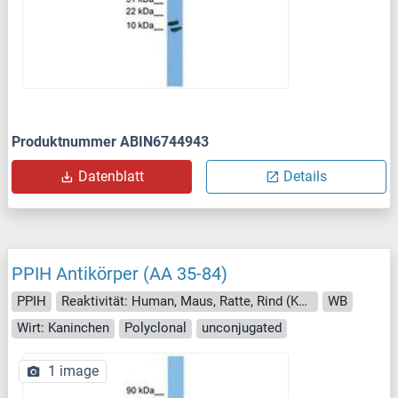
Produktnummer ABIN6744943
Datenblatt
Details
PPIH Antikörper (AA 35-84)
PPIH
Reaktivität: Human, Maus, Ratte, Rind (Kuh), Hund, Meerschweinchen, Pferd, Kaninchen, Zebrafisch (Danio rerio), Fledermaus, Affe, Huhn, Schwein, Xenopus laevis
WB
Wirt: Kaninchen
Polyclonal
unconjugated
1 image