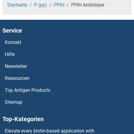
PPFIBP2 Antikörper
Startseite
P (pp)
PPIH
PPIH Antikörper
PPFIBP1 Antikörper
Service
PPFIA4 Antikörper
Kontakt
PPFIA2 Antikörper
Hilfe
PPFIA1 Antikörper
Newsletter
Ressourcen
PPEF1 Antikörper
Top Antigen Products
PPCS Antikörper
Sitemap
PPCDC Antikörper
Top-Kategorien
PPAT Antikörper
Elevate every biotin-based application with