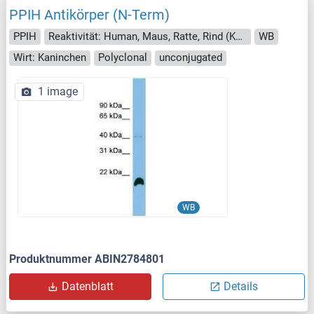
PPIH Antikörper (N-Term)
PPIH
Reaktivität: Human, Maus, Ratte, Rind (Kuh), Hund, Meerschweinchen, Pferd, Kaninchen, Zebrafisch (Danio rerio), Saccharomyces cerevisiae
WB
Wirt: Kaninchen
Polyclonal
unconjugated
1 image
WB
Produktnummer ABIN2784801
Datenblatt
Details