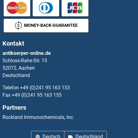
PPM1E Antikörper
PPM1F Antikörper
MONEY-BACK-GUARANTEE
PPM1G Antikörper
Kontakt
PPM1J Antikörper
antikoerper-online.de
Schloss-Rahe-Str. 15
PPM1K Antikörper
52072, Aachen
Deutschland
PPME1 Antikörper
Telefon
+49 (0)241 95 163 153
PPOX Antikörper
Fax
+49 (0)241 95 163 155
Partners
PPP1CB Antikörper
Rockland Immunochemicals, Inc.
PPP1CC Antikörper
Deutsch
Deutschland
PPP1R10 Antikörper