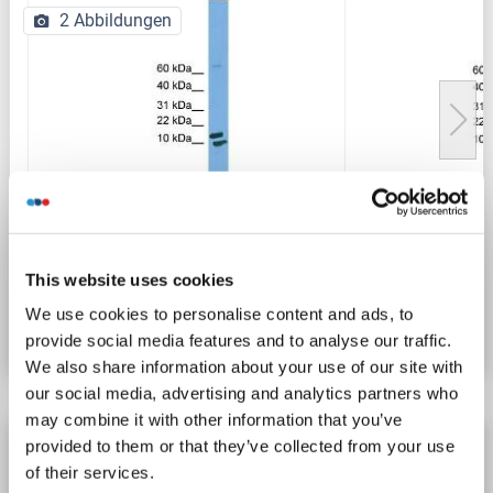
2 Abbildungen
WB
This website uses cookies
Produktnummer ABIN2784802
We use cookies to personalise content and ads, to
Datenblatt
Details
provide social media features and to analyse our traffic.
We also share information about your use of our site with
our social media, advertising and analytics partners who
may combine it with other information that you’ve
PPIH Antikörper
provided to them or that they’ve collected from your use
of their services.
PPIH
Reaktivität: Human
WB
Wirt: Maus
Monoclonal