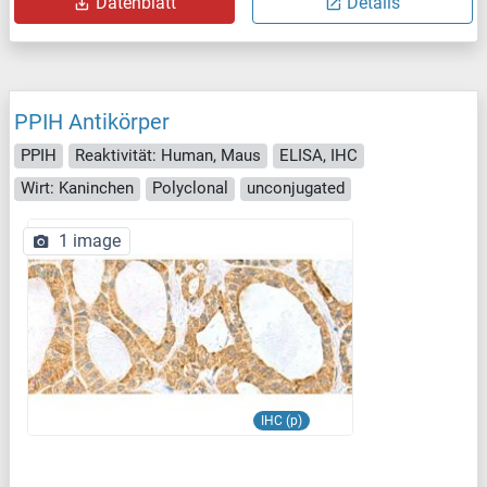
Datenblatt
Details
PPIH Antikörper
PPIH
Reaktivität: Human, Maus
ELISA, IHC
Wirt: Kaninchen
Polyclonal
unconjugated
1 image
IHC (p)