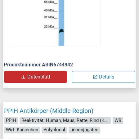
Produktnummer ABIN6744942
Datenblatt
Details
PPIH Antikörper (Middle Region)
PPIH
Reaktivität: Human, Maus, Ratte, Rind (Kuh), Hund, Meerschweinchen, Pferd, Kaninchen, Zebrafisch (Danio rerio), Saccharomyces cerevisiae, Ziege
WB
Wirt: Kaninchen
Polyclonal
unconjugated