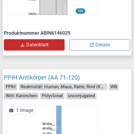
WB
Produktnummer ABIN6146029
Datenblatt
Details
PPIH Antikörper (AA 71-120)
PPIH
Reaktivität: Human, Maus, Ratte, Rind (Kuh), Hund, Meerschweinchen, Pferd, Kaninchen, Zebrafisch (Danio rerio), Fledermaus, Affe
WB
Wirt: Kaninchen
Polyclonal
unconjugated
1 image