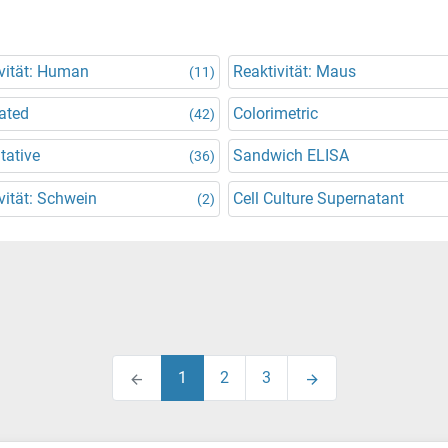
vität: Human
Reaktivität: Maus
(11)
ated
Colorimetric
(42)
tative
Sandwich ELISA
(36)
vität: Schwein
Cell Culture Supernatant
(2)
1
2
3