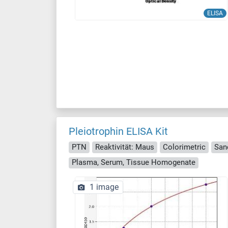
ELISA
Pleiotrophin ELISA Kit
PTN
Reaktivität: Maus
Colorimetric
San
Plasma, Serum, Tissue Homogenate
1 image