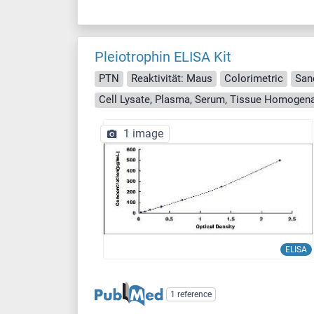
Pleiotrophin ELISA Kit
PTN
Reaktivität: Maus
Colorimetric
San
Cell Lysate, Plasma, Serum, Tissue Homogen
1 image
ELISA
1 reference