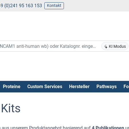
9 (0)241 95 163 153
Kontakt
KI Modus
Proteine
Custom Services
Hersteller
Pathways
Fo
 Kits
s
aus unserem Produktangebot basierend auf
4 Publikationen
u