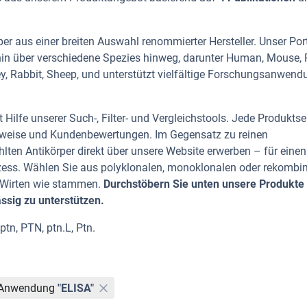
er aus einer breiten Auswahl renommierter Hersteller. Unser Port
phin über verschiedene Spezies hinweg, darunter Human, Mouse, 
ey, Rabbit, Sheep, und unterstützt vielfältige Forschungsanwen
Hilfe unserer Such-, Filter- und Vergleichstools. Jede Produktse
rhinweise und Kundenbewertungen. Im Gegensatz zu reinen
lten Antikörper direkt über unsere Website erwerben – für einen
zess. Wählen Sie aus polyklonalen, monoklonalen oder rekombi
n Wirten wie stammen.
Durchstöbern Sie unten unsere Produkte
ässig zu unterstützen.
ptn, PTN, ptn.L, Ptn.
Anwendung
"ELISA"