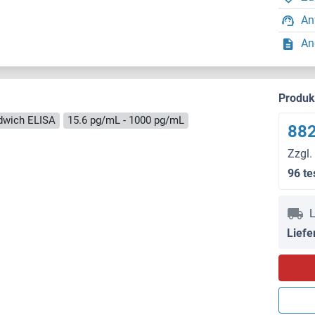
An
An
Produ
dwich ELISA
15.6 pg/mL - 1000 pg/mL
882
Zzgl.
96 te
L
Liefe