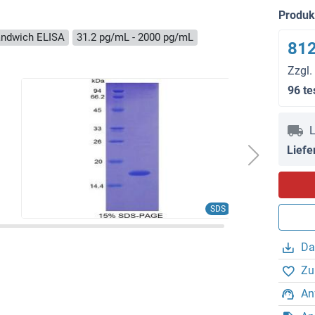
Produ
ndwich ELISA
31.2 pg/mL - 2000 pg/mL
812
Zzgl.
96 te
L
Liefe
SDS
Da
Zu
An