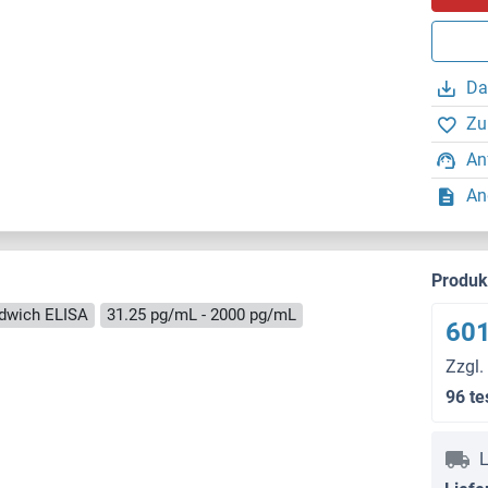
Da
Zu
An
An
Produ
dwich ELISA
31.25 pg/mL - 2000 pg/mL
601
Zzgl.
96 te
L