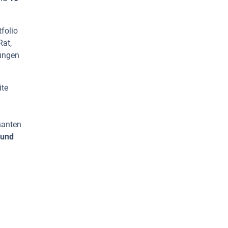
folio
Rat,
dungen
ite
nanten
 und