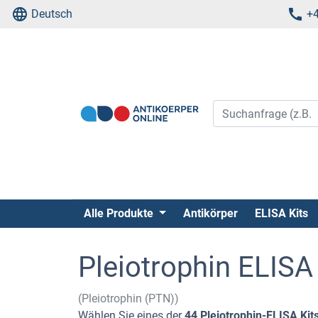
Deutsch
+4
Alle Produkte
Antikörper
ELISA Kits
Pleiotrophin ELISA
(Pleiotrophin (PTN))
Wählen Sie eines der
44 Pleiotrophin-ELISA Kit