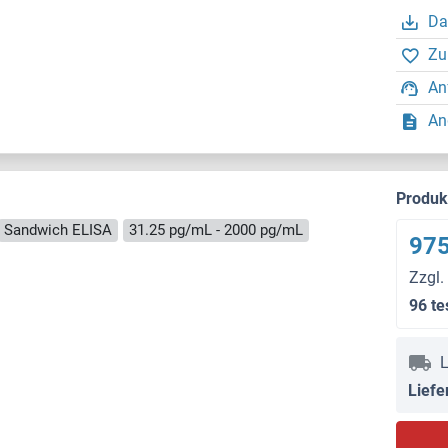
Da
Zu
An
An
Produ
Sandwich ELISA
31.25 pg/mL - 2000 pg/mL
975
Zzgl.
96 te
L
Liefe