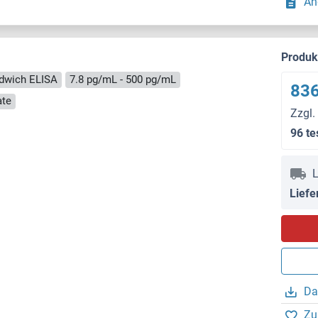
An
Produ
dwich ELISA
7.8 pg/mL - 500 pg/mL
836
ate
Zzgl.
96 te
L
Liefe
Da
Zu