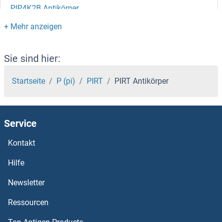
PIP4K2B Antikörper
PIP4K2A Antikörper
PIP Antikörper
Sie sind hier:
PINX1 Antikörper
Startseite
P (pi)
PIRT
PIRT Antikörper
PINP Antikörper
Service
PINK1 Antikörper
Kontakt
PIN4 Antikörper
Hilfe
PIN1 Antikörper
Newsletter
Ressourcen
PIM3 Antikörper