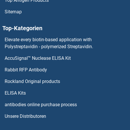
Top Antigen Products
PIM2 Antikörper
Sitemap
PIM1 Antikörper
Top-Kategorien
PILRB Antikörper
Elevate every biotin-based application with
PILRA Antikörper
Polystreptavidin - polymerized Streptavidin.
AccuSignal™ Nuclease ELISA Kit
PIKFYVE Antikörper
Rabbit RFP Antibody
PISD Antikörper
Rockland Original products
PITPNA Antikörper
ELISA Kits
PITPNB Antikörper
antibodies online purchase process
Unsere Distributoren
PITPNC1 Antikörper