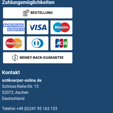
PITPNM1 Antikörper
Zahlungsmöglichkeiten
BESTELLUNG
PITPNM2 Antikörper
PITRM1 Antikörper
PITX1 Antikörper
PITX2 Antikörper
MONEY-BACK-GUARANTEE
PITX3 Antikörper
Kontakt
PIWIL1 Antikörper
antikoerper-online.de
Schloss-Rahe-Str. 15
PIWIL2 Antikörper
52072, Aachen
Deutschland
PIWIL3 Antikörper
Telefon
+49 (0)241 95 163 153
PIWIL4 Antikörper