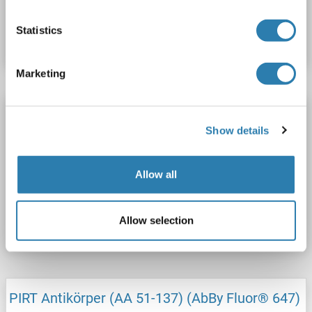
Produktnummer ABIN1392369
Statistics
Datenblatt
Details
Marketing
PIRT Antikörper (AA 51-137) (Biotin)
Show details
PIRT
Reaktivität: Human
ELISA, IHC (fro), IHC (p)
Wirt: Kaninchen
Polyclonal
Biotin
Allow all
Produktnummer ABIN1392373
Allow selection
Datenblatt
Details
PIRT Antikörper (AA 51-137) (AbBy Fluor® 647)