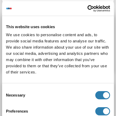
PIRT Antikörper (AA 51-137) (AbBy Fluor® 555)
This website uses cookies
PIRT
Reaktivität: Human
IF (cc), IF (p)
Wirt: Kaninchen
We use cookies to personalise content and ads, to
Polyclonal
AbBy Fluor® 555
provide social media features and to analyse our traffic.
We also share information about your use of our site with
Produktnummer ABIN1392371
our social media, advertising and analytics partners who
may combine it with other information that you’ve
Datenblatt
Details
provided to them or that they’ve collected from your use
of their services.
PIRT Antikörper (AA 51-137) (AbBy Fluor® 350)
Consent
Necessary
Selection
PIRT
Reaktivität: Human
IF (cc), IF (p)
Wirt: Kaninchen
Polyclonal
AbBy Fluor® 350
Preferences