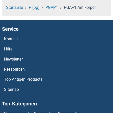
PFKFB4 Antikörper
Startseite
P (pg)
PGAP1
PGAP1 Antikörper
PFKFB3 Antikörper
Service
PFKFB2 Antikörper
Kontakt
PFKFB1 Antikörper
Hilfe
PFDN6 Antikörper
Newsletter
Ressourcen
PFDN5 Antikörper
Top Antigen Products
PFDN4 Antikörper
Sitemap
PFDN2 Antikörper
Top-Kategorien
PFDN1 Antikörper