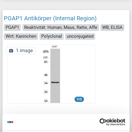
PGAP1 Antikörper (Internal Region)
PGAP1
Reaktivität: Human, Maus, Ratte, Affe
WB, ELISA
Wirt: Kaninchen
Polyclonal
unconjugated
1 image
WB
Produktnummer ABIN3183562