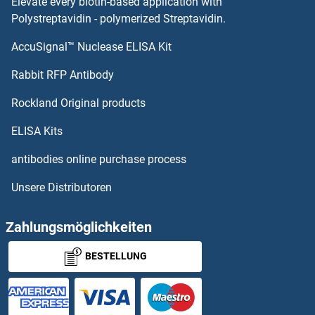
Elevate every biotin-based application with
PFAS Antikörper
Polystreptavidin - polymerized Streptavidin.
AccuSignal™ Nuclease ELISA Kit
PF4V1 Antikörper
Rabbit RFP Antibody
PGAP3 Antikörper
Rockland Original products
PGBD1 Antikörper
ELISA Kits
PGBD2 Antikörper
antibodies online purchase process
Unsere Distributoren
PGBD3 Antikörper
PGBD4 Antikörper
Zahlungsmöglichkeiten
BESTELLUNG
PGBD5 Antikörper
PGC Antikörper