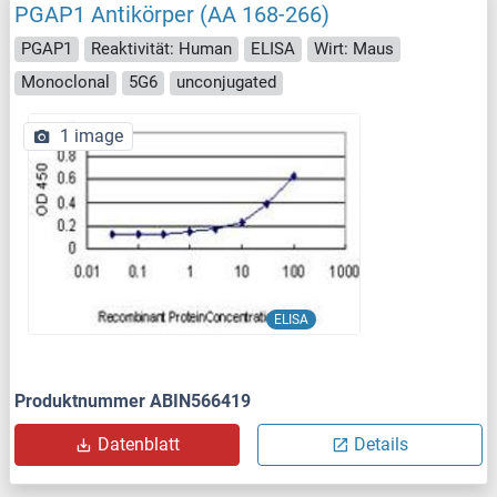
PGAP1 Antikörper (AA 168-266)
PGAP1
Reaktivität: Human
ELISA
Wirt: Maus
Monoclonal
5G6
unconjugated
1 image
ELISA
Produktnummer ABIN566419
Datenblatt
Details