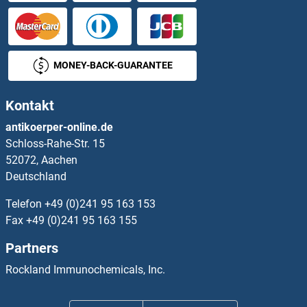
PGD Antikörper
PGE2 Antikörper
MONEY-BACK-GUARANTEE
PGGT1B Antikörper
Kontakt
PGK1 Antikörper
antikoerper-online.de
Schloss-Rahe-Str. 15
PGK2 Antikörper
52072, Aachen
Deutschland
PGLS Antikörper
Telefon
+49 (0)241 95 163 153
PGLYRP1 Antikörper
Fax
+49 (0)241 95 163 155
Partners
PGLYRP2 Antikörper
Rockland Immunochemicals, Inc.
PGLYRP3 Antikörper