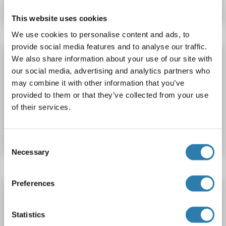
Datenblatt
Details
This website uses cookies
We use cookies to personalise content and ads, to
provide social media features and to analyse our traffic.
PGAP1 Antikörper
We also share information about your use of our site with
our social media, advertising and analytics partners who
PGAP1
Reaktivität: Human, Maus
WB, ELISA, IHC
may combine it with other information that you’ve
Wirt: Kaninchen
Polyclonal
unconjugated
provided to them or that they’ve collected from your use
of their services.
Produktnummer ABIN7117694
Datenblatt
Details
Consent
Necessary
Selection
Preferences
PGAP1 Antikörper (AA 40-120)
PGAP1
Reaktivität: Human, Maus, Ratte, Affe
WB, ELISA
Statistics
Wirt: Kaninchen
Polyclonal
unconjugated