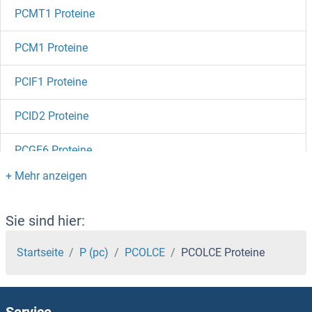
PCMT1 Proteine
PCM1 Proteine
PCIF1 Proteine
PCID2 Proteine
PCGF6 Proteine
PCGF5 Proteine
PCGF3 Proteine
Sie sind hier:
PCGF2 Proteine
Startseite
P (pc)
PCOLCE
PCOLCE Proteine
PCGF1 Proteine
Service