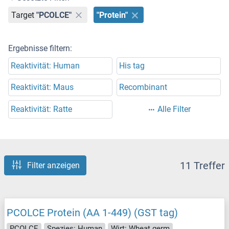
Target
"PCOLCE"
"Protein"
Ergebnisse filtern:
Reaktivität: Human
His tag
Reaktivität: Maus
Recombinant
Reaktivität: Ratte
Alle Filter
11 Treffer
Filter anzeigen
PCOLCE Protein (AA 1-449) (GST tag)
PCOLCE
Spezies: Human
Wirt: Wheat germ