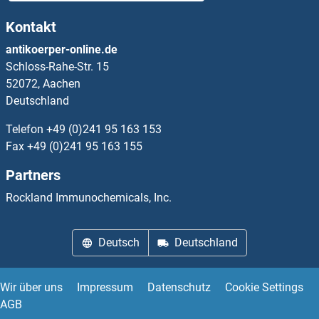
Kontakt
PCYOX1 Proteine
antikoerper-online.de
Schloss-Rahe-Str. 15
PCYOX1L Proteine
52072, Aachen
Deutschland
PCYT2 Proteine
Telefon
+49 (0)241 95 163 153
PD-L1 Proteine
Fax
+49 (0)241 95 163 155
Partners
PDAP1 Proteine
Rockland Immunochemicals, Inc.
PDCD2 Proteine
Deutsch
Deutschland
PDCD2L Proteine
PDCD5 Proteine
Wir über uns
Impressum
Datenschutz
Cookie Settings
AGB
PDCD6 Proteine