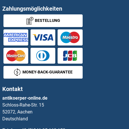
p63 Antikörper
Zahlungsmöglichkeiten
BESTELLUNG
PA2G4 Antikörper
PAAF1 Antikörper
PABPC3 Antikörper
PABPC4 Antikörper
MONEY-BACK-GUARANTEE
PABPC5 Antikörper
Kontakt
PACAP-38 Antikörper
antikoerper-online.de
Schloss-Rahe-Str. 15
PACRG Antikörper
52072, Aachen
Deutschland
PACS1 Antikörper