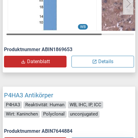
WB
Produktnummer ABIN1869653
Datenblatt
Details
P4HA3 Antikörper
P4HA3
Reaktivität: Human
WB, IHC, IP, ICC
Wirt: Kaninchen
Polyclonal
unconjugated
Produktnummer ABIN7644884