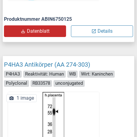
Produktnummer ABIN6750125
Datenblatt
Details
P4HA3 Antikörper (AA 274-303)
P4HA3
Reaktivität: Human
WB
Wirt: Kaninchen
Polyclonal
RB33578
unconjugated
1 image