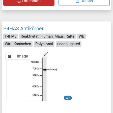
Datenblatt
Details
P4HA3 Antikörper
P4HA3
Reaktivität: Human, Maus, Ratte
WB
Wirt: Kaninchen
Polyclonal
unconjugated
1 image
WB