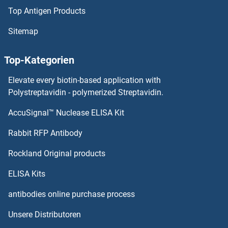
Top Antigen Products
P2RX5 Antikörper
Sitemap
P2RX4 Antikörper
Top-Kategorien
P2RX2 Antikörper
Elevate every biotin-based application with
P2RX1 Antikörper
Polystreptavidin - polymerized Streptavidin.
AccuSignal™ Nuclease ELISA Kit
P21-Activated Kinase 2 Antikörper
Rabbit RFP Antibody
P4HB Antikörper
Rockland Original products
P4HTM Antikörper
ELISA Kits
p53 Antikörper
antibodies online purchase process
Unsere Distributoren
P5CS Antikörper