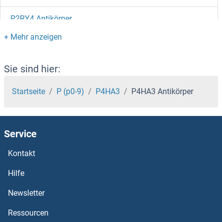
P2RY4 Antikörper
P2RY2 Antikörper
P2RY14 Antikörper
Sie sind hier:
P2RY12 Antikörper
Startseite
P (p0-9)
P4HA3
P4HA3 Antikörper
P2RY11 Antikörper
Service
P2RY10 Antikörper
Kontakt
P2RY1 Antikörper
Hilfe
P2RX7 Antikörper
Newsletter
Ressourcen
P2RX6 Antikörper