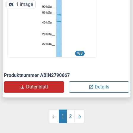
1 image
WB
Produktnummer ABIN2790667
Datenblatt
Details
1
2