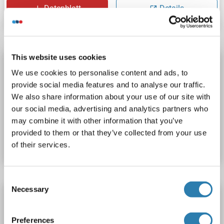
Datenblatt
Details
This website uses cookies
P4HA3 Antikörper (AA 274-303) (APC)
We use cookies to personalise content and ads, to
P4HA3
Reaktivität: Human
WB, ELISA
Wirt: Kaninchen
provide social media features and to analyse our traffic.
Polyclonal
APC
We also share information about your use of our site with
our social media, advertising and analytics partners who
may combine it with other information that you’ve
Produktnummer ABIN1920921
provided to them or that they’ve collected from your use
Datenblatt
Details
of their services.
Consent
Necessary
Selection
P4HA3 Antikörper (AA 274-303) (Biotin)
P4HA3
Reaktivität: Human
WB, ELISA
Wirt: Kaninchen
Preferences