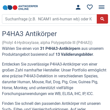
P4HA3 Antikörper
(Prolyl 4-Hydroxylase, alpha Polypeptide III (P4HA3))
Wählen Sie einen von
31 P4HA3-Antikörpern
aus unserem
Produktangebot basierend auf
13 Validierungsbilder
.
Entdecken Sie zuverlässige P4HA3-Antikörper von einer
großen Zahl namhafter Hersteller. Unser Portfolio ermöglicht
eine präzise P4HA3-Detektion in verschiedenen Spezies,
darunter Human, Mouse, Rat, Dog, Pig, Cow, Guinea Pig,
Horse, Monkey, und unterstützt vielfältige
Forschungsanwendungen wie WB, ELISA, IHC, IP, ICC.
Finden Sie schnell den passenden Antikörper mit unseren
Such-, Filter- und Vergleichsfunktionen. Auf jeder