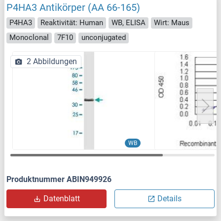
P4HA3 Antikörper (AA 66-165)
P4HA3
Reaktivität: Human
WB, ELISA
Wirt: Maus
Monoclonal
7F10
unconjugated
2 Abbildungen
WB
Produktnummer ABIN949926
Datenblatt
Details