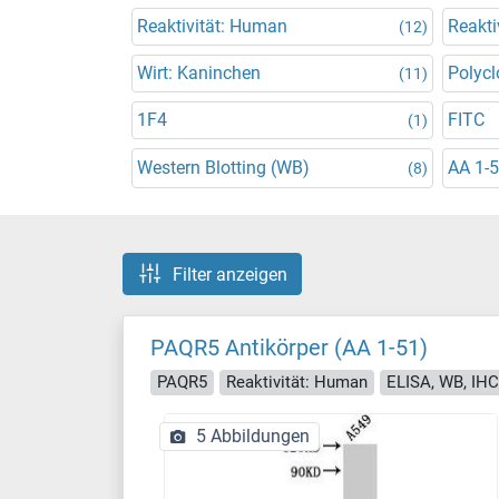
Reaktivität: Human
Reakti
(12)
Wirt: Kaninchen
Polycl
(11)
1F4
FITC
(1)
Western Blotting (WB)
AA 1-
(8)
Filter anzeigen
PAQR5 Antikörper (AA 1-51)
PAQR5
Reaktivität: Human
ELISA, WB, IHC,
5 Abbildungen