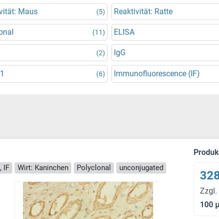
vität: Maus
Reaktivität: Ratte
(5)
onal
ELISA
(11)
IgG
(2)
51
Immunofluorescence (IF)
(6)
Produ
 IF
Wirt: Kaninchen
Polyclonal
unconjugated
328
Zzgl.
100 