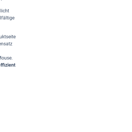
licht
fältige
uktseite
ensatz
Mouse.
fizient