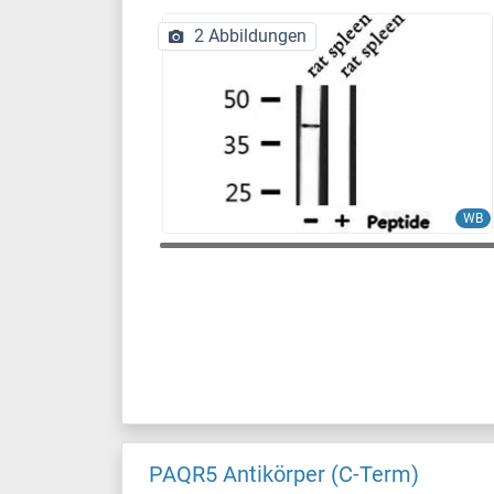
2 Abbildungen
WB
PAQR5 Antikörper (C-Term)