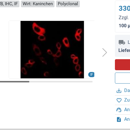
B, IHC, IF
Wirt: Kaninchen
Polyclonal
330
Zzgl.
100 
L
Liefe
IF
Da
Zu
An
An