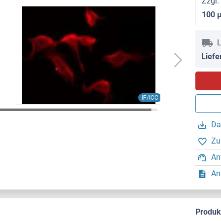
Zzgl.
100 
L
Liefe
IF/ICC
Da
Zu
An
An
Produ