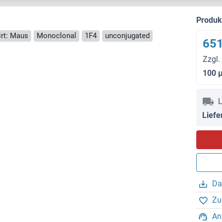
Produ
rt: Maus
Monoclonal
1F4
unconjugated
651
Zzgl.
100 
L
Liefe
Da
Zu
An