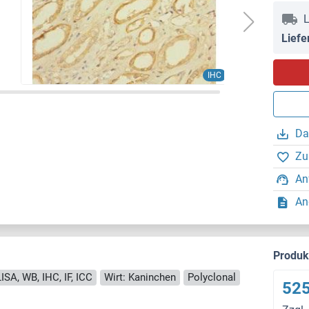
L
Liefe
IHC
Da
Zu
An
An
Produ
ISA, WB, IHC, IF, ICC
Wirt: Kaninchen
Polyclonal
525