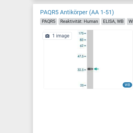
PAQR5 Antikörper (AA 1-51)
PAQR5
Reaktivität: Human
ELISA, WB
Wi
1 image
WB