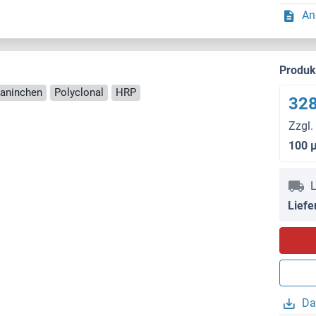
An
Produ
Kaninchen
Polyclonal
HRP
328
Zzgl.
100 
L
Liefe
Da