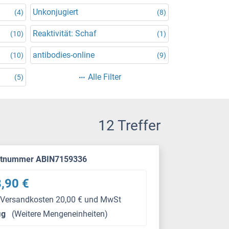
Unkonjugiert
(4)
(8)
Reaktivität: Schaf
(10)
(1)
antibodies-online
(10)
(9)
Alle Filter
(5)
12 Treffer
ktnummer ABIN7159336
,90 €
 Versandkosten 20,00 € und MwSt
μg
(Weitere Mengeneinheiten)