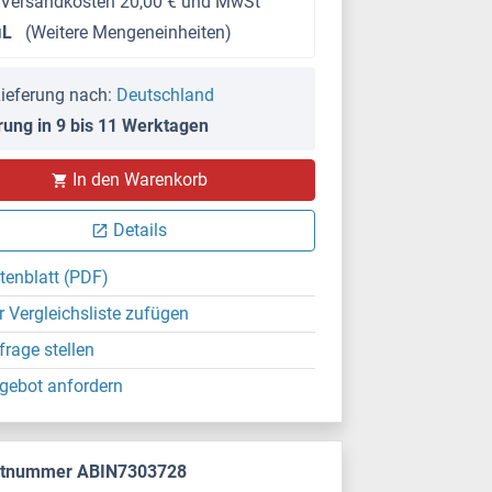
 Versandkosten 20,00 € und MwSt
μL
(Weitere Mengeneinheiten)
ieferung nach:
Deutschland
rung in 9 bis 11 Werktagen
In den Warenkorb
Details
tenblatt (PDF)
r Vergleichsliste zufügen
frage stellen
gebot anfordern
ktnummer ABIN7303728