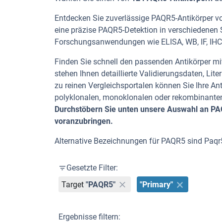
Entdecken Sie zuverlässige PAQR5-Antikörper von
eine präzise PAQR5-Detektion in verschiedenen S
Forschungsanwendungen wie ELISA, WB, IF, IHC,
Finden Sie schnell den passenden Antikörper mit
stehen Ihnen detaillierte Validierungsdaten, L
zu reinen Vergleichsportalen können Sie Ihre An
polyklonalen, monoklonalen oder rekombinanten
Durchstöbern Sie unten unsere Auswahl an PAQR
voranzubringen.
Alternative Bezeichnungen für PAQR5 sind Paqr
Gesetzte Filter:
Target
"PAQR5"
"Primary"
Ergebnisse filtern: