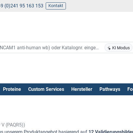
9 (0)241 95 163 153
Kontakt
KI Modus
Proteine
Custom Services
Hersteller
Pathways
Fo
r V (PAQR5))
s unserem Produktangebot basierend auf
12 Validierungsbilde