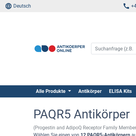
Deutsch
+4
Alle Produkte
Antikörper
ELISA Kits
PAQR5 Antikörper
(Progestin and AdipoQ Receptor Family Membe
Wählen Sie einen von
12 PAQR5-Antikörpern
au