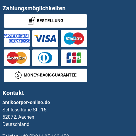
Paralemmin Antikörper
Zahlungsmöglichkeiten
BESTELLUNG
Paralemmin 2 Antikörper
Parathymosin Antikörper
Parathyroid Hormone 2 Antikörper
Parathyroid Hormone 2 Receptor Antikörper
MONEY-BACK-GUARANTEE
PARD3 Antikörper
Kontakt
PARD3B Antikörper
antikoerper-online.de
Schloss-Rahe-Str. 15
PARD6A Antikörper
52072, Aachen
Deutschland
PARD6B Antikörper