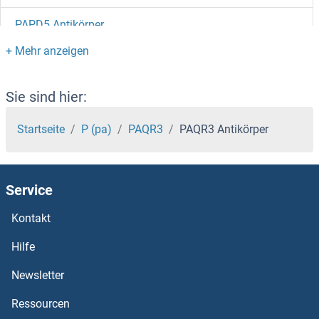
PAPD5 Antikörper
PAPD4 Antikörper
PAPD1 Antikörper
Sie sind hier:
PAP Associated Domain Containing 7 Antikörper
Startseite
P (pa)
PAQR3
PAQR3 Antikörper
PAOX Antikörper
Service
PANX1 Antikörper
Kontakt
Pantothenate Kinase 1 Antikörper
Hilfe
Pannexin 3 Antikörper
Newsletter
Ressourcen
Pannexin 2 Antikörper