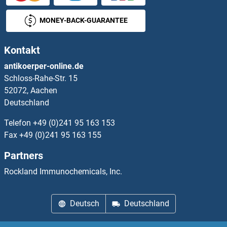
OXM Antikörper
MONEY-BACK-GUARANTEE
OXNAD1 Antikörper
Kontakt
OXR1 Antikörper
antikoerper-online.de
Schloss-Rahe-Str. 15
OXSM Antikörper
52072, Aachen
Deutschland
OXT Antikörper
Telefon
+49 (0)241 95 163 153
Oxytocin Antikörper
Fax
+49 (0)241 95 163 155
Partners
Oxytocin Receptor Antikörper
Rockland Immunochemicals, Inc.
P-Cadherin Antikörper
Deutsch
Deutschland
P-Selectin Antikörper