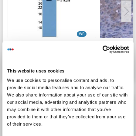
WB
Produktnummer ABIN5014068
Datenblatt
Details
This website uses cookies
We use cookies to personalise content and ads, to
provide social media features and to analyse our traffic.
We also share information about your use of our site with
OVGP1 Antikörper
our social media, advertising and analytics partners who
may combine it with other information that you’ve
OVGP1
Reaktivität: Human
WB, IHC, ICC, IP
provided to them or that they’ve collected from your use
Wirt: Kaninchen
Polyclonal
unconjugated
of their services.