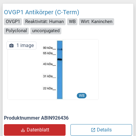
OVGP1 Antikörper (C-Term)
OVGP1
Reaktivität: Human
WB
Wirt: Kaninchen
Polyclonal
unconjugated
1 image
WB
Produktnummer ABIN926436
Datenblatt
Details