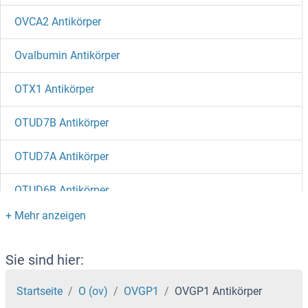
OVCA2 Antikörper
Ovalbumin Antikörper
OTX1 Antikörper
OTUD7B Antikörper
OTUD7A Antikörper
OTUD6B Antikörper
OTUD6A Antikörper
OTUD4 Antikörper
Sie sind hier:
OTUD1 Antikörper
Startseite
O (ov)
OVGP1
OVGP1 Antikörper