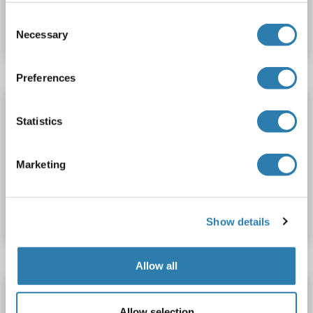
Produktnummer ABIN7643915
Consent
Datenblatt
Details
Necessary
Selection
Preferences
OVGP1 Antikörper (AA 484-678) (HRP)
Statistics
OVGP1
Reaktivität: Human
ELISA
Wirt: Kaninchen
Polyclonal
HRP
Marketing
Produktnummer ABIN7162359
Datenblatt
Details
Show details
Allow all
OVGP1 Antikörper (AA 484-678) (FITC)
Allow selection
OVGP1
Reaktivität: Human
Wirt: Kaninchen
Polyclonal