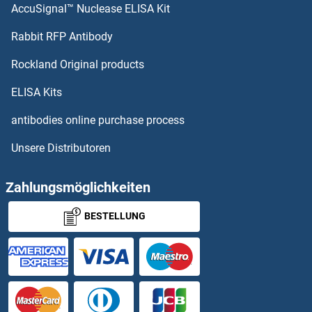
AccuSignal™ Nuclease ELISA Kit
OTC Antikörper
Rabbit RFP Antibody
OVOL1 Antikörper
Rockland Original products
OVOL2 Antikörper
ELISA Kits
OXA1L Antikörper
antibodies online purchase process
Unsere Distributoren
OXCT1 Antikörper
OXCT2 Antikörper
Zahlungsmöglichkeiten
BESTELLUNG
OXER1 Antikörper
Oxidative-Stress Responsive 1 Antikörper
OxLDL Antikörper