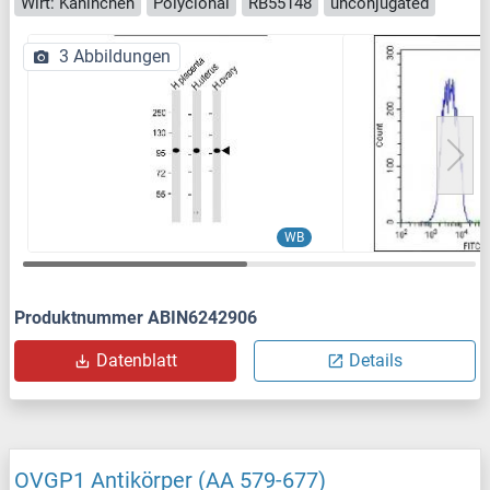
Wirt: Kaninchen
Polyclonal
RB55148
unconjugated
3 Abbildungen
WB
Produktnummer ABIN6242906
Datenblatt
Details
OVGP1 Antikörper (AA 579-677)