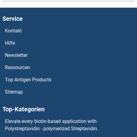
OTUB2 Antikörper
Service
OTU Domain, Ubiquitin Aldehyde Binding 1 Antikörper
Kontakt
OTU Domain Containing 5 Antikörper
Hilfe
OTP Antikörper
Newsletter
Ressourcen
Otospiralin Antikörper
Top Antigen Products
Otoraplin Antikörper
Sitemap
Otopetrin 1 Antikörper
Top-Kategorien
Otoferlin Antikörper
Elevate every biotin-based application with
OTOA Antikörper
Polystreptavidin - polymerized Streptavidin.