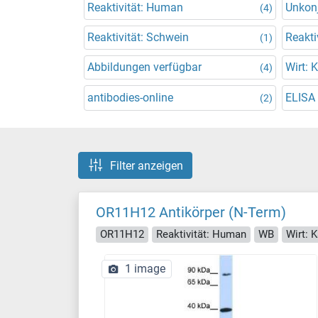
Reaktivität: Human
Unkonj
(4)
Reaktivität: Schwein
Reakti
(1)
Abbildungen verfügbar
Wirt: 
(4)
antibodies-online
ELISA
(2)
Filter anzeigen
OR11H12 Antikörper (N-Term)
OR11H12
Reaktivität: Human
WB
Wirt: 
1 image