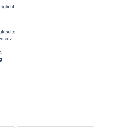
öglicht
uktseite
ensatz
.
g