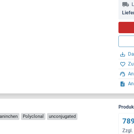
L
Liefe
Da
Zu
An
An
Produ
Kaninchen
Polyclonal
unconjugated
789
Zzgl.