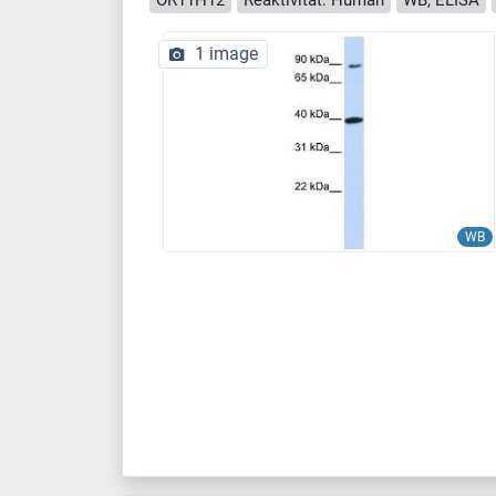
1 image
WB