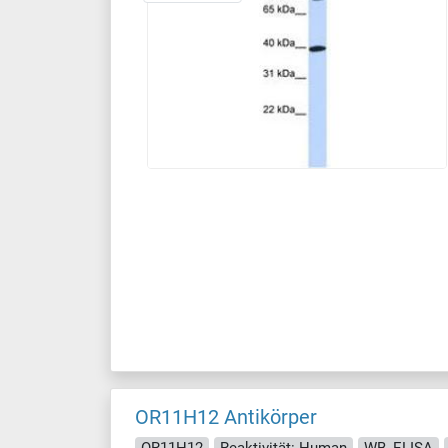
OR11H12 Antikörper
OR11H12
Reaktivität: Human
WB, ELISA