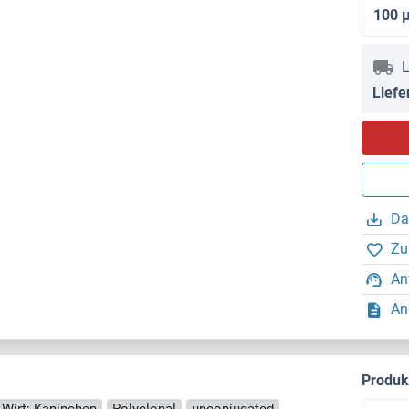
100 
L
Liefe
Da
Zu
An
An
Produ
Wirt: Kaninchen
Polyclonal
unconjugated