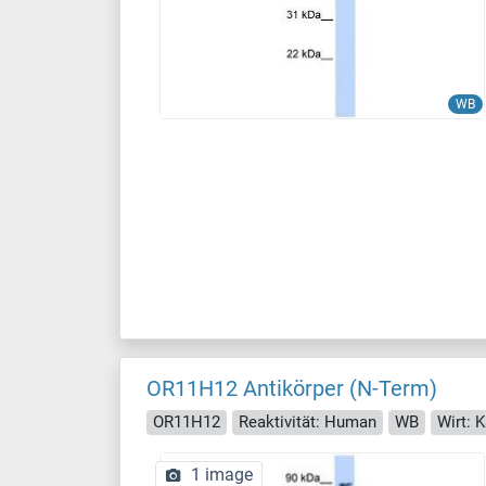
WB
OR11H12 Antikörper (N-Term)
OR11H12
Reaktivität: Human
WB
Wirt: 
1 image