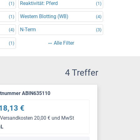
Reaktivität: Pferd
(1)
(1)
Western Blotting (WB)
(1)
(4)
N-Term
(4)
(3)
Alle Filter
(1)
4 Treffer
ktnummer ABIN635110
18,13 €
 Versandkosten 20,00 € und MwSt
μL