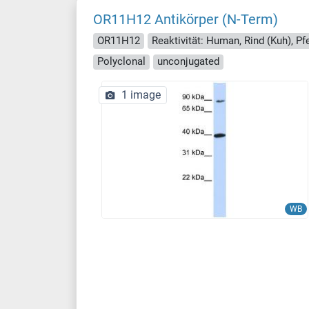
OR11H12 Antikörper (N-Term)
OR11H12
Reaktivität: Human, Rind (Kuh), Pf
Polyclonal
unconjugated
1 image
WB