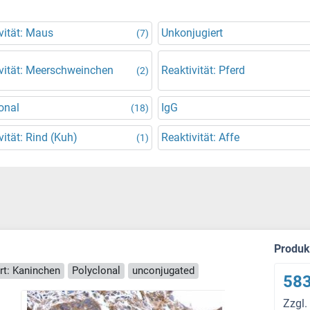
vität: Maus
Unkonjugiert
(7)
vität: Meerschweinchen
Reaktivität: Pferd
(2)
onal
IgG
(18)
vität: Rind (Kuh)
Reaktivität: Affe
(1)
Produ
rt: Kaninchen
Polyclonal
unconjugated
583
Zzgl.