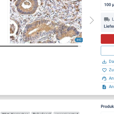
100 
L
Liefe
IHC
Da
Zu
An
An
Produ