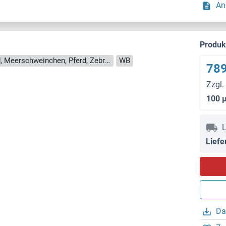
An
Produ
Reaktivität: Human, Maus, Ratte, Hund, Meerschweinchen, Pferd, Zebrafisch (Danio rerio), Affe, Schwein
WB
789
Zzgl.
100 
L
Liefe
Da