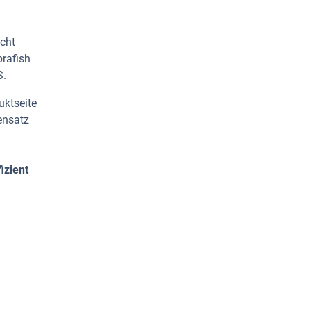
icht
brafish
S.
uktseite
ensatz
izient