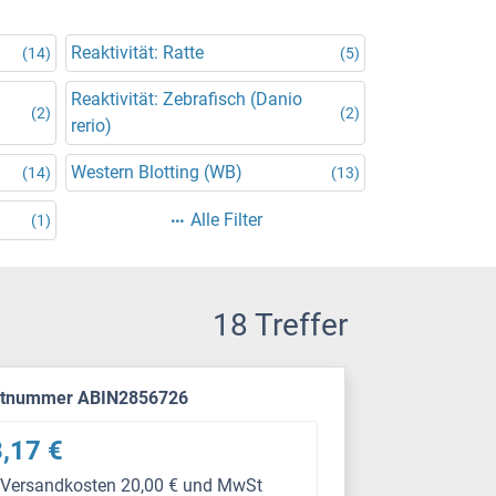
Reaktivität: Ratte
(14)
(5)
Reaktivität: Zebrafisch (Danio
(2)
(2)
rerio)
Western Blotting (WB)
(14)
(13)
Alle Filter
(1)
18 Treffer
ktnummer ABIN2856726
,17 €
 Versandkosten 20,00 € und MwSt