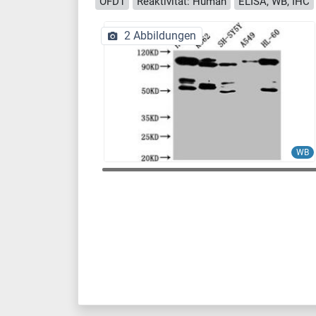
OFD1
Reaktivität: Human
ELISA, WB, IHC
2 Abbildungen
WB