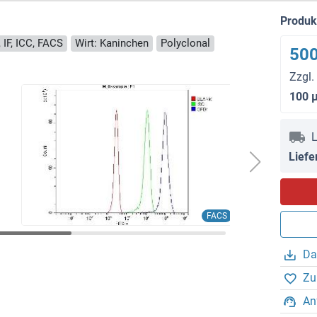
Produ
 IF, ICC, FACS
Wirt: Kaninchen
Polyclonal
500
Zzgl.
100 
L
Liefe
FACS
Da
Zu
An