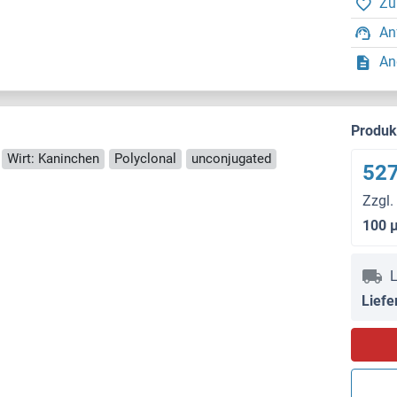
Zu
An
An
Produ
Wirt: Kaninchen
Polyclonal
unconjugated
527
Zzgl.
100 
L
Liefe