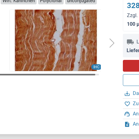
Wirt: Kaninchen
Polyclonal
unconjugated
328
Zzgl.
100 
L
Liefe
IHC
Da
Zu
An
An