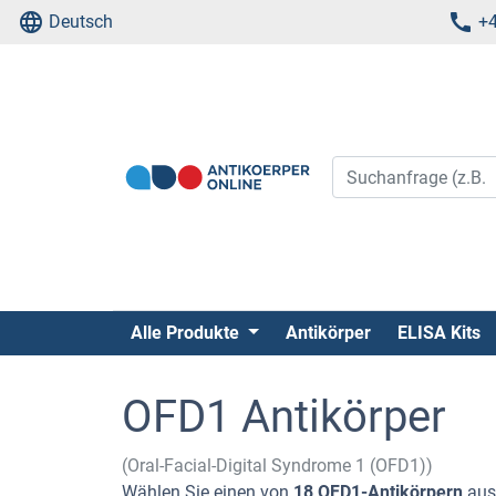
Deutsch
+4
Alle Produkte
Antikörper
ELISA Kits
OFD1 Antikörper
(Oral-Facial-Digital Syndrome 1 (OFD1))
Wählen Sie einen von
18 OFD1-Antikörpern
aus