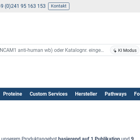
9 (0)241 95 163 153
Kontakt
KI Modus
Proteine
Custom Services
Hersteller
Pathways
Fo
 unserem Produktangebot
basierend auf 1 Publikation
und
9