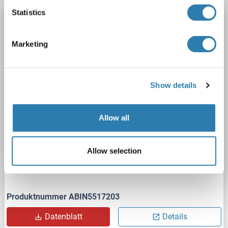
Statistics
NDUFB11 Antikörper (N-Term)
NDUFB11
Reaktivität: Human, Maus, Ratte, Rind (Kuh), Hund, Meerschweinchen, Pferd, Schwein, Kaninchen
WB
Marketing
Wirt: Kaninchen
Polyclonal
unconjugated
2 Abbildungen
Show details
Allow all
Allow selection
WB
Produktnummer ABIN5517203
Datenblatt
Details