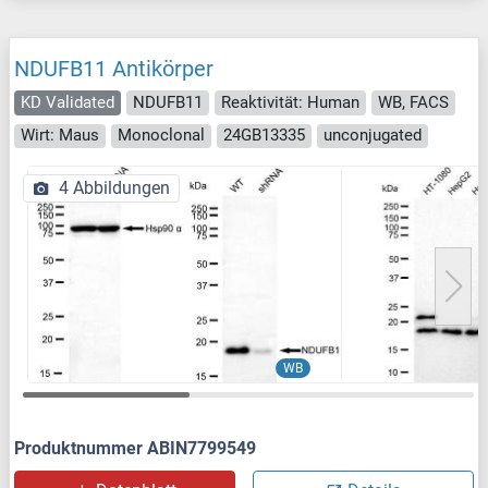
NDUFB11 Antikörper
KD Validated
NDUFB11
Reaktivität: Human
WB, FACS
Wirt: Maus
Monoclonal
24GB13335
unconjugated
4 Abbildungen
WB
Produktnummer ABIN7799549