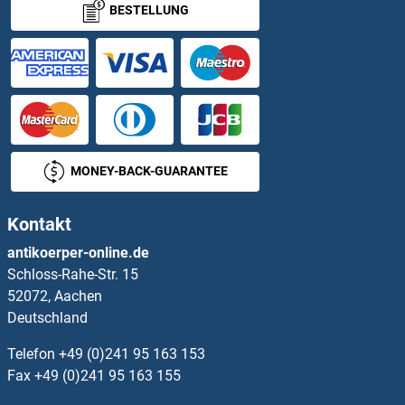
BESTELLUNG
NDUFB7 Antikörper
NDUFB8 Antikörper
NDUFB9 Antikörper
NDUFC1 Antikörper
MONEY-BACK-GUARANTEE
NDUFC2 Antikörper
Kontakt
NDUFS1 Antikörper
antikoerper-online.de
Schloss-Rahe-Str. 15
NDUFS2 Antikörper
52072, Aachen
Deutschland
NDUFS3 Antikörper
Telefon
+49 (0)241 95 163 153
NDUFS4 Antikörper
Fax
+49 (0)241 95 163 155