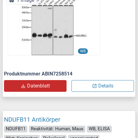
1 image
WB
Produktnummer ABIN7258514
Datenblatt
Details
NDUFB11 Antikörper
NDUFB11
Reaktivität: Human, Maus
WB, ELISA