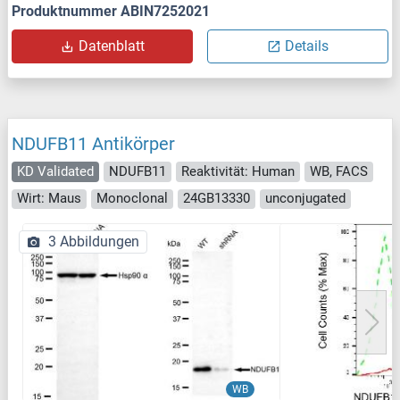
Produktnummer ABIN7252021
Datenblatt
Details
NDUFB11 Antikörper
KD Validated
NDUFB11
Reaktivität: Human
WB, FACS
Wirt: Maus
Monoclonal
24GB13330
unconjugated
3 Abbildungen
WB