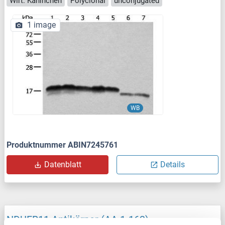
Wirt: Kaninchen
Polyclonal
unconjugated
1 image
WB
Produktnummer ABIN7245761
Datenblatt
Details
NDUFB11 Antikörper (AA 1-163)