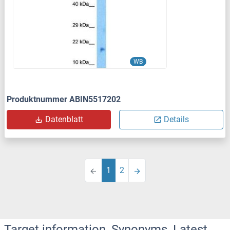
WB
Produktnummer ABIN5517202
Datenblatt
Details
1
2
Target information, Synonyms, Latest