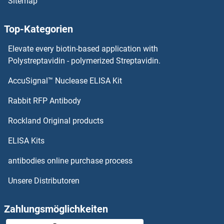
Sitemap
NDUFA13 Antikörper
Top-Kategorien
NDUFA12 Antikörper
Elevate every biotin-based application with
NDUFA11 Antikörper
Polystreptavidin - polymerized Streptavidin.
AccuSignal™ Nuclease ELISA Kit
NDUFA10 Antikörper
Rabbit RFP Antibody
NDUFB2 Antikörper
Rockland Original products
NDUFB3 Antikörper
ELISA Kits
NDUFB4 Antikörper
antibodies online purchase process
Unsere Distributoren
NDUFB5 Antikörper
NDUFB6 Antikörper
Zahlungsmöglichkeiten