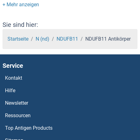
NDUFAB1 Antikörper
NDUFA9 Antikörper
Sie sind hier:
NDUFA8 Antikörper
Startseite
N (nd)
NDUFB11
NDUFB11 Antikörper
NDUFA7 Antikörper
Service
NDUFA6 Antikörper
Kontakt
NDUFA5 Antikörper
Hilfe
NDUFA4 Antikörper
Newsletter
Ressourcen
NDUFA3 Antikörper
Top Antigen Products
NDUFA2 Antikörper