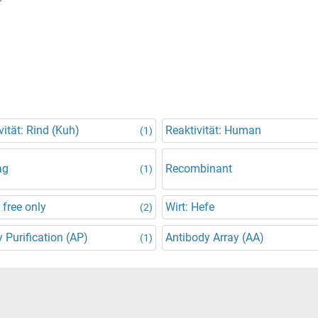
vität: Rind (Kuh)
Reaktivität: Human
(1)
ag
Recombinant
(1)
 free only
Wirt: Hefe
(2)
y Purification (AP)
Antibody Array (AA)
(1)