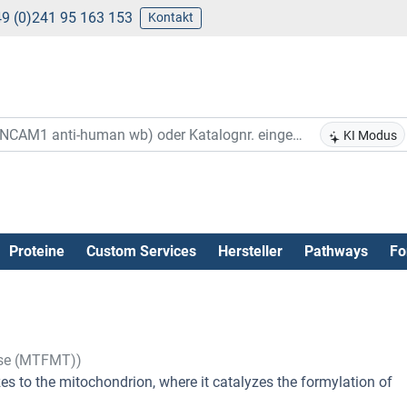
9 (0)241 95 163 153
Kontakt
KI Modus
Proteine
Custom Services
Hersteller
Pathways
Fo
ase (MTFMT))
es to the mitochondrion, where it catalyzes the formylation of
.