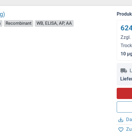
g)
Produ
m
Recombinant
WB, ELISA, AP, AA
624
Zzgl.
Troc
10 μ
L
Liefe
Da
Zu