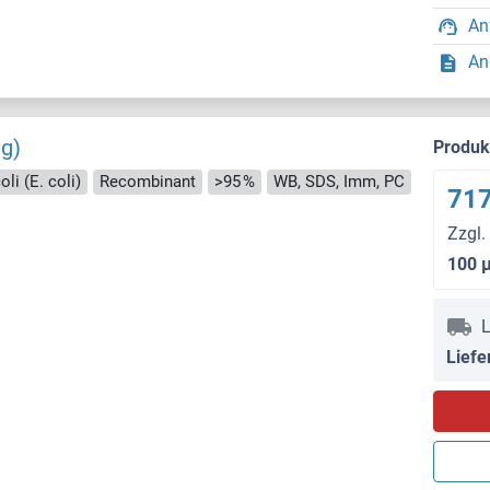
An
An
ag)
Produ
li (E. coli)
Recombinant
>95 %
WB, SDS, Imm, PC
717
Zzgl.
100 
L
Liefe