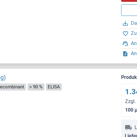
Da
Zu
An
An
ag)
Produ
ecombinant
> 90 %
ELISA
1.3
Zzgl.
100 
L
Liefe