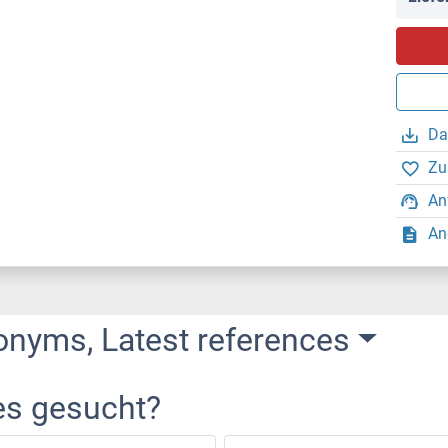
Da
Zu
An
An
onyms, Latest references
es gesucht?