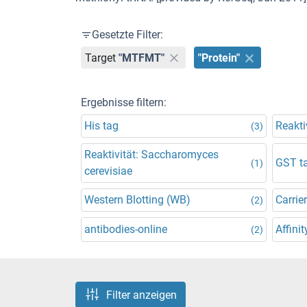
Gesetzte Filter:
Target
"MTFMT"
"Protein"
Ergebnisse filtern:
His tag
Reakti
(3)
Reaktivität: Saccharomyces
GST t
(1)
cerevisiae
Western Blotting (WB)
Carrier
(2)
antibodies-online
Affinit
(2)
Filter anzeigen