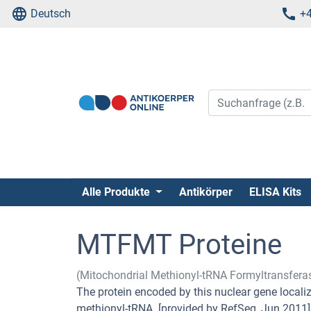
Deutsch
+4
Alle Produkte
Antikörper
ELISA Kits
MTFMT Proteine
(Mitochondrial Methionyl-tRNA Formyltransfer
The protein encoded by this nuclear gene localiz
methionyl-tRNA. [provided by RefSeq, Jun 2011]