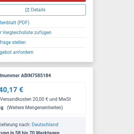
Details
tenblatt (PDF)
r Vergleichsliste zufügen
frage stellen
gebot anfordern
ktnummer ABIN7585184
40,17 €
 Versandkosten 20,00 € und MwSt
μg
(Weitere Mengeneinheiten)
ieferung nach:
Deutschland
rung in 58 bis 70 Werktagen