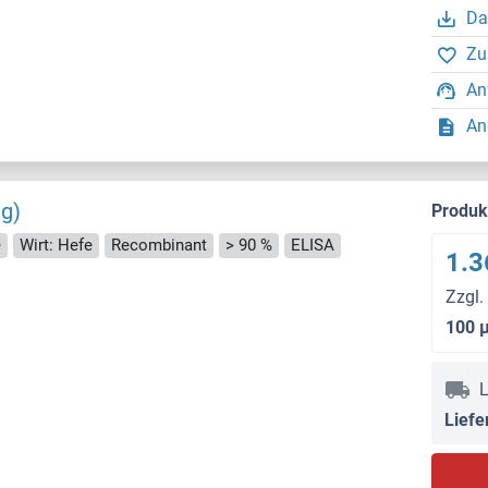
Da
Zu
An
An
ag)
Produ
e
Wirt: Hefe
Recombinant
> 90 %
ELISA
1.3
Zzgl.
100 
L
Liefe