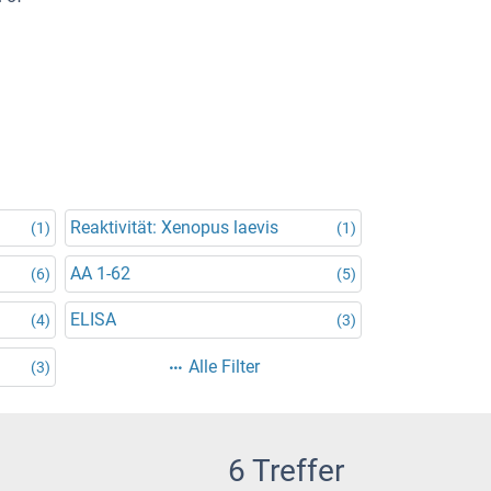
Reaktivität: Xenopus laevis
(1)
(1)
AA 1-62
(6)
(5)
ELISA
(4)
(3)
Alle Filter
(3)
6 Treffer