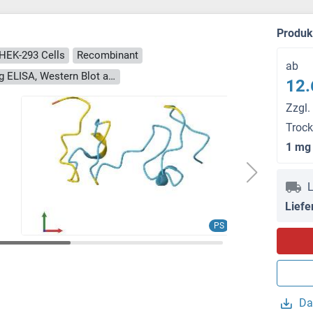
Produ
 HEK-293 Cells
Recombinant
ab
> 90 % as determined by Bis-Tris PAGE, anti-tag ELISA, Western Blot and analytical SEC (HPLC)
12.
Zzgl.
Troc
1 mg
L
Liefe
PS
Da