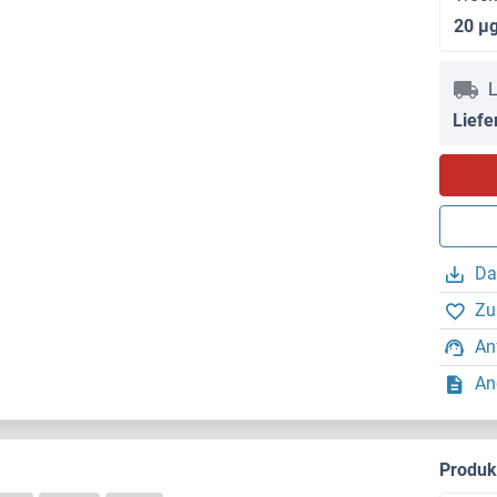
20 μ
L
Liefe
Da
Zu
An
An
Produ