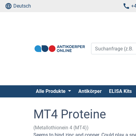
Deutsch
+4
Alle Produkte
Antikörper
ELISA Kits
MT4 Proteine
(Metallothionein 4 (MT4))
Seems to bind zinc and copper. Could play a spec