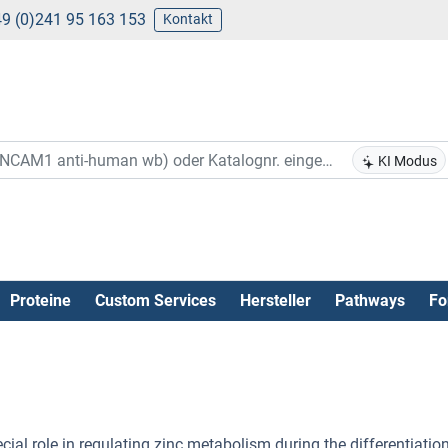
9 (0)241 95 163 153
Kontakt
KI Modus
Proteine
Custom Services
Hersteller
Pathways
Fo
ial role in regulating zinc metabolism during the differentiatio