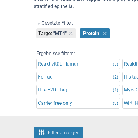
stratified epithelia.
Gesetzte Filter:
Target
"MT4"
"Protein"
Ergebnisse filtern:
Reaktivität: Human
Reakti
(3)
Fc Tag
His ta
(2)
His-IF2DI Tag
Myc-
(1)
Carrier free only
Wirt: 
(3)
Filter anzeigen