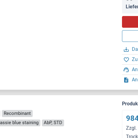
Liefe
Da
Zu
An
An
Produ
Recombinant
984
ssie blue staining
AbP, STD
Zzgl.
Troc