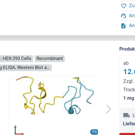
Zu
An
An
Produ
t: HEK-293 Cells
Recombinant
ab
> 90 % as determined by Bis-Tris PAGE, anti-tag ELISA, Western Blot and analytical SEC (HPLC)
12.
Zzgl.
Troc
1 mg
L
Liefe
PS