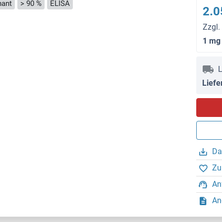
ant
> 90 %
ELISA
2.0
Zzgl.
1 mg
L
Liefe
Da
Zu
An
An