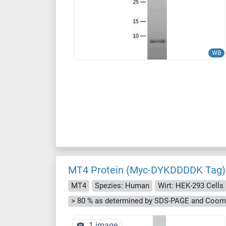
WB
MT4 Protein (Myc-DYKDDDDK Tag)
MT4
Spezies: Human
Wirt: HEK-293 Cells
> 80 % as determined by SDS-PAGE and Cooma
1 image