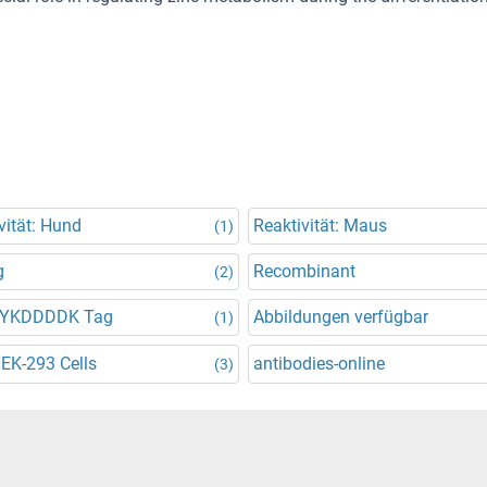
vität: Hund
Reaktivität: Maus
(1)
g
Recombinant
(2)
DYKDDDDK Tag
Abbildungen verfügbar
(1)
HEK-293 Cells
antibodies-online
(3)