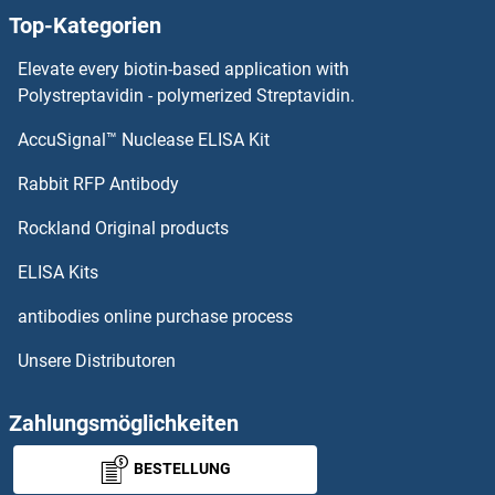
Top-Kategorien
MRPS25 ELISA Kits
Elevate every biotin-based application with
MRPS15 ELISA Kits
Polystreptavidin - polymerized Streptavidin.
AccuSignal™ Nuclease ELISA Kit
MRPS10 ELISA Kits
Rabbit RFP Antibody
MSX1 ELISA Kits
Rockland Original products
Msx2/Hox8 ELISA Kits
ELISA Kits
MT-ND1 ELISA Kits
antibodies online purchase process
Unsere Distributoren
MT-ND5 ELISA Kits
MT-ND6 ELISA Kits
Zahlungsmöglichkeiten
BESTELLUNG
MT-RNR2-Like 6 ELISA Kits