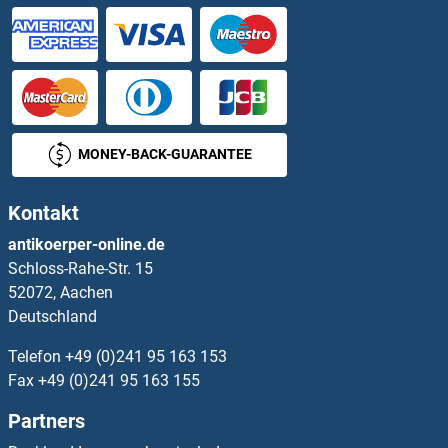
MT1 ELISA Kits
MT1A ELISA Kits
MT1E ELISA Kits
MONEY-BACK-GUARANTEE
MT1M ELISA Kits
Kontakt
MT2A ELISA Kits
antikoerper-online.de
Schloss-Rahe-Str. 15
MT3 ELISA Kits
52072, Aachen
Deutschland
MTA2 ELISA Kits
Telefon
+49 (0)241 95 163 153
MTAP ELISA Kits
Fax
+49 (0)241 95 163 155
Partners
MTCH1 ELISA Kits