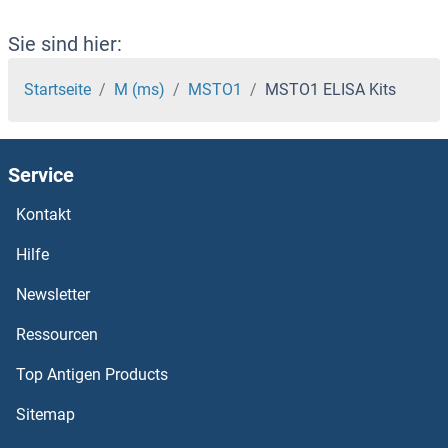
MSMB ELISA Kits
Sie sind hier:
MSK2 ELISA Kits
Startseite
M (ms)
MSTO1
MSTO1 ELISA Kits
MSK1 ELISA Kits
Service
MSI1 ELISA Kits
Kontakt
MSH alpha ELISA Kits
Hilfe
MS4A2 ELISA Kits
Newsletter
Ressourcen
MRVI1 ELISA Kits
Top Antigen Products
MRPS7 ELISA Kits
Sitemap
MRPS31 ELISA Kits