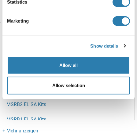
Statistics
Haben Sie etwas anderes gesucht?
Marketing
MSTN ELISA Kits
MST1R ELISA Kits
Show details
MST1L ELISA Kits
Allow all
MST1 ELISA Kits
Allow selection
MSRB3 ELISA Kits
MSRB2 ELISA Kits
MSRB1 ELISA Kits
MSRA ELISA Kits