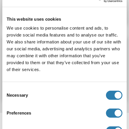
Produktnummer ABIN1151978
Datenblatt
Details
This website uses cookies
We use cookies to personalise content and ads, to
provide social media features and to analyse our traffic.
We also share information about your use of our site with
MSTO1 ELISA Kit
our social media, advertising and analytics partners who
MSTO1
Reaktivität: Maus
Colorimetric
Sandwich ELISA
may combine it with other information that you’ve
0.312 ng/mL - 20 ng/mL
Tissue Homogenate
provided to them or that they’ve collected from your use
of their services.
Produktnummer ABIN5656916
Datenblatt
Details
Consent
Necessary
Selection
Preferences
Target information, Synonyms, Latest
references