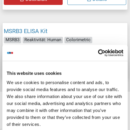
MSRB3 ELISA Kit
MSRB3
Reaktivität: Human
Colorimetric
Produktnummer ABIN1142333
Datenblatt
Details
This website uses cookies
We use cookies to personalise content and ads, to
provide social media features and to analyse our traffic.
Target information, Synonyms, Latest
We also share information about your use of our site with
our social media, advertising and analytics partners who
references
may combine it with other information that you’ve
provided to them or that they’ve collected from your use
Haben Sie etwas anderes gesucht?
of their services.