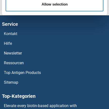
MRVI1 ELISA Kits
Startseite
M (ms)
MSRB3
MSRB3 ELISA Kits
Allow selection
MRPS7 ELISA Kits
Service
MRPS31 ELISA Kits
Kontakt
MRPS25 ELISA Kits
Hilfe
MRPS15 ELISA Kits
Newsletter
Ressourcen
MRPS10 ELISA Kits
Top Antigen Products
MRPL53 ELISA Kits
Sitemap
MRPL41 ELISA Kits
Top-Kategorien
MRPL18 ELISA Kits
Elevate every biotin-based application with