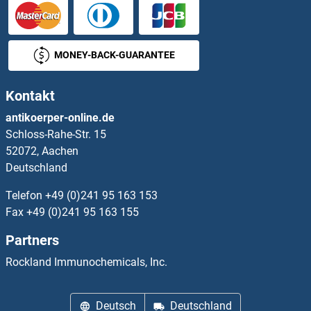
MT-ND1 ELISA Kits
MT-ND5 ELISA Kits
MONEY-BACK-GUARANTEE
MT-ND6 ELISA Kits
Kontakt
MT-RNR2-Like 6 ELISA Kits
antikoerper-online.de
Schloss-Rahe-Str. 15
MT1 ELISA Kits
52072, Aachen
Deutschland
MT1A ELISA Kits
Telefon
+49 (0)241 95 163 153
MT1E ELISA Kits
Fax
+49 (0)241 95 163 155
Partners
MT1M ELISA Kits
Rockland Immunochemicals, Inc.
MT2A ELISA Kits
Deutsch
Deutschland
MT3 ELISA Kits