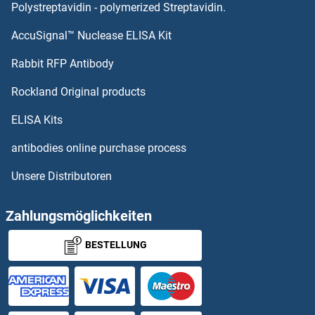
MRPL17 ELISA Kits
Polystreptavidin - polymerized Streptavidin.
AccuSignal™ Nuclease ELISA Kit
MRO ELISA Kits
Rabbit RFP Antibody
MST1 ELISA Kits
Rockland Original products
MST1L ELISA Kits
ELISA Kits
MST1R ELISA Kits
antibodies online purchase process
Unsere Distributoren
MSTN ELISA Kits
MSTO1 ELISA Kits
Zahlungsmöglichkeiten
BESTELLUNG
MSX1 ELISA Kits
Msx2/Hox8 ELISA Kits