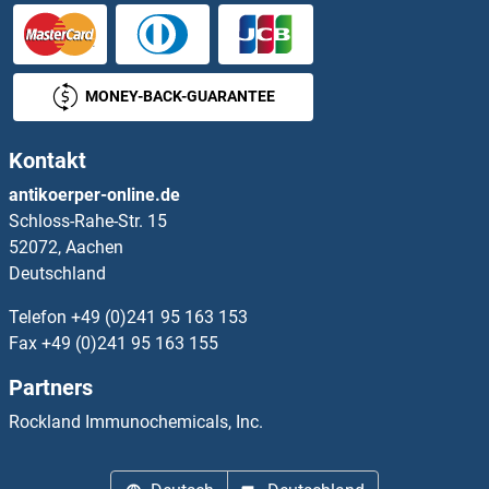
MRPL50 Antikörper
MRPL51 Antikörper
MONEY-BACK-GUARANTEE
MRPL52 Antikörper
Kontakt
MRPL53 Antikörper
antikoerper-online.de
Schloss-Rahe-Str. 15
MRPL54 Antikörper
52072, Aachen
Deutschland
MRPL55 Antikörper
Telefon
+49 (0)241 95 163 153
MRPL9 Antikörper
Fax
+49 (0)241 95 163 155
Partners
MRPS10 Antikörper
Rockland Immunochemicals, Inc.
MRPS11 Antikörper