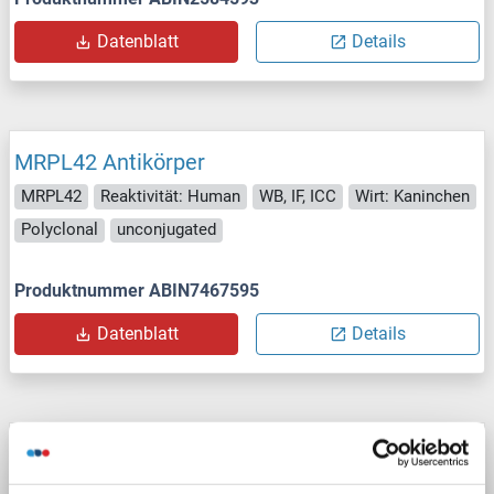
Datenblatt
Details
MRPL42 Antikörper
MRPL42
Reaktivität: Human
WB, IF, ICC
Wirt: Kaninchen
Polyclonal
unconjugated
Produktnummer ABIN7467595
Datenblatt
Details
MRPL42 Antikörper (AA 33-142)
MRPL42
Reaktivität: Human
ELISA
Wirt: Kaninchen