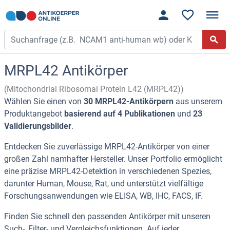
MRPL42 Antikörper
(Mitochondrial Ribosomal Protein L42 (MRPL42))
Wählen Sie einen von
30 MRPL42-Antikörpern
aus unserem
Produktangebot
basierend auf 4 Publikationen
und
23
Validierungsbilder
.
Entdecken Sie zuverlässige MRPL42-Antikörper von einer
großen Zahl namhafter Hersteller. Unser Portfolio ermöglicht
eine präzise MRPL42-Detektion in verschiedenen Spezies,
darunter Human, Mouse, Rat, und unterstützt vielfältige
Forschungsanwendungen wie ELISA, WB, IHC, FACS, IF.
Finden Sie schnell den passenden Antikörper mit unseren
Such-, Filter- und Vergleichsfunktionen. Auf jeder