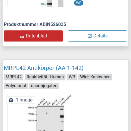
WB
Produktnummer ABIN526035
Datenblatt
Details
MRPL42 Antikörper (AA 1-142)
MRPL42
Reaktivität: Human
WB
Wirt: Kaninchen
Polyclonal
unconjugated
1 image