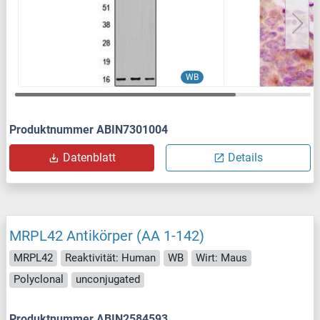
WB
Produktnummer ABIN7301004
Datenblatt
Details
MRPL42 Antikörper (AA 1-142)
MRPL42
Reaktivität: Human
WB
Wirt: Maus
Polyclonal
unconjugated
Produktnummer ABIN2584593