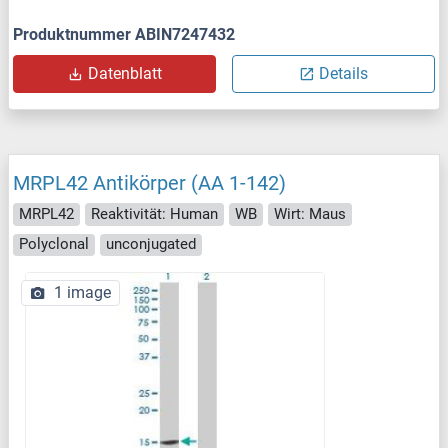
Produktnummer ABIN7247432
Datenblatt
Details
MRPL42 Antikörper (AA 1-142)
MRPL42
Reaktivität: Human
WB
Wirt: Maus
Polyclonal
unconjugated
1 image