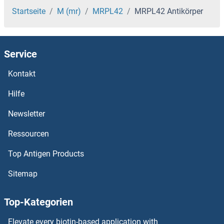
MRPL33 Antikörper
Startseite
M (mr)
MRPL42
MRPL42 Antikörper
MRPL32 Antikörper
Service
MRPL30 Antikörper
Kontakt
MRPL3 Antikörper
Hilfe
MRPL28 Antikörper
Newsletter
Ressourcen
MRPL27 Antikörper
Top Antigen Products
MRPL24 Antikörper
Sitemap
MRPL23 Antikörper
Top-Kategorien
MRPL22 Antikörper
Elevate every biotin-based application with