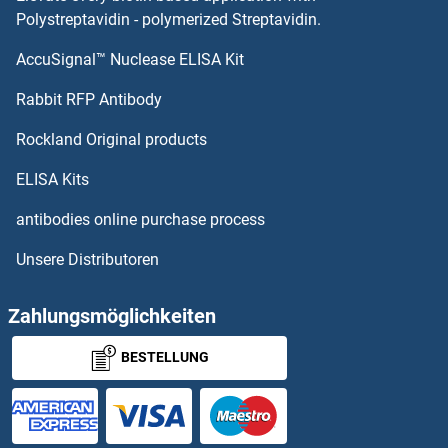
MRPL21 Antikörper
Polystreptavidin - polymerized Streptavidin.
AccuSignal™ Nuclease ELISA Kit
MRPL20 Antikörper
Rabbit RFP Antibody
MRPL43 Antikörper
Rockland Original products
MRPL44 Antikörper
ELISA Kits
MRPL45 Antikörper
antibodies online purchase process
Unsere Distributoren
MRPL46 Antikörper
MRPL47 Antikörper
Zahlungsmöglichkeiten
BESTELLUNG
MRPL48 Antikörper
MRPL49 Antikörper