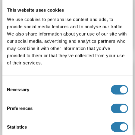
Polyclonal
unconjugated
This website uses cookies
We use cookies to personalise content and ads, to
Produktnummer ABIN7142415
provide social media features and to analyse our traffic.
We also share information about your use of our site with
Datenblatt
Details
our social media, advertising and analytics partners who
may combine it with other information that you’ve
provided to them or that they’ve collected from your use
of their services.
MRPL42 Antikörper (AA 33-142) (Biotin)
MRPL42
Reaktivität: Human
ELISA
Wirt: Kaninchen
Consent
Polyclonal
Biotin
Necessary
Selection
Produktnummer ABIN7142416
Preferences
Datenblatt
Details
Statistics