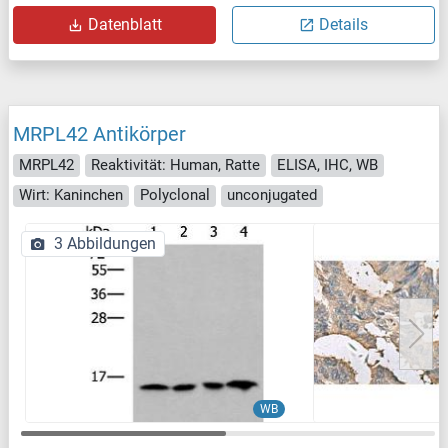
Datenblatt
Details
MRPL42 Antikörper
MRPL42
Reaktivität: Human, Ratte
ELISA, IHC, WB
Wirt: Kaninchen
Polyclonal
unconjugated
3 Abbildungen
WB