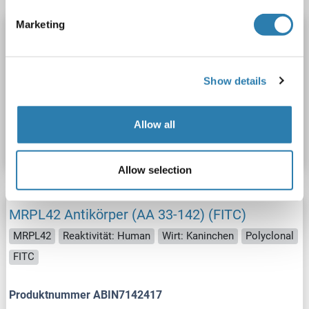
Marketing
MRPL42 Antikörper (AA 33-142) (HRP)
MRPL42
Reaktivität: Human
ELISA
Wirt: Kaninchen
Polyclonal
HRP
Show details
Produktnummer ABIN7142418
Allow all
Datenblatt
Details
Allow selection
MRPL42 Antikörper (AA 33-142) (FITC)
MRPL42
Reaktivität: Human
Wirt: Kaninchen
Polyclonal
FITC
Produktnummer ABIN7142417