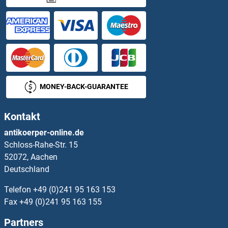
MKX ELISA Kits
MLANA ELISA Kits
MLF1 ELISA Kits
MLF1IP ELISA Kits
MONEY-BACK-GUARANTEE
MLH1 ELISA Kits
Kontakt
MLH3 ELISA Kits
antikoerper-online.de
Schloss-Rahe-Str. 15
MLKL ELISA Kits
52072, Aachen
Deutschland
MLL1 ELISA Kits
Telefon
+49 (0)241 95 163 153
Fax
+49 (0)241 95 163 155
MLL2 ELISA Kits
Partners