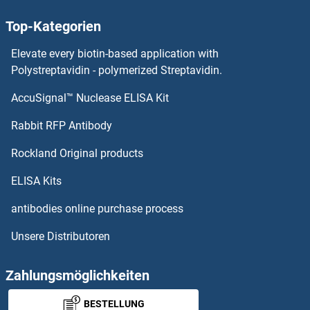
Microseminoprotein, Prostate Associated ELISA Kits
Top-Kategorien
MICB ELISA Kits
Elevate every biotin-based application with
Polystreptavidin - polymerized Streptavidin.
Mitogen-Activated Protein Kinase Kinase 2 ELISA Kits
AccuSignal™ Nuclease ELISA Kit
Mitogen-Activated Protein Kinase Kinase 4 ELISA Kits
Rabbit RFP Antibody
MIXL1 ELISA Kits
Rockland Original products
ELISA Kits
MKKS ELISA Kits
antibodies online purchase process
MKL2 ELISA Kits
Unsere Distributoren
MKNK1 ELISA Kits
Zahlungsmöglichkeiten
MKRN1 ELISA Kits
BESTELLUNG