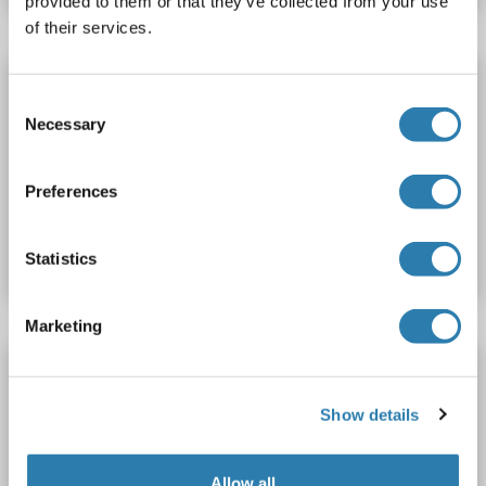
provided to them or that they’ve collected from your use
of their services.
ERK2 ELISA Kit
Consent
MAPK1
Reaktivität: Maus
Colorimetric
Sandwich ELISA
Necessary
Selection
0.313 ng/mL - 20 ng/mL
Plasma, Serum
Preferences
Produktnummer ABIN6216838
Datenblatt
Details
Statistics
Marketing
ERK2 ELISA Kit
MAPK1
Reaktivität: Human, Ratte, Maus
pThr185
Show details
Colorimetric
Sandwich ELISA
Cell Lysate, Tissue Lysate
Allow all