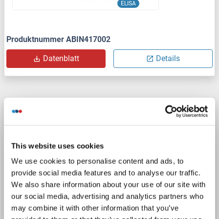
ELISA
Produktnummer ABIN417002
Datenblatt
Details
ERK2 ELISA Kit
MAPK1
Reaktivität: Ratte
Colorimetric
Sandwich ELISA
0.156 ng/mL - 10 ng/mL
This website uses cookies
Cell Culture Supernatant, Cell Lysate, Plasma, Serum, Tissue Homogenate
We use cookies to personalise content and ads, to
provide social media features and to analyse our traffic.
Produktnummer ABIN5706914
We also share information about your use of our site with
our social media, advertising and analytics partners who
Datenblatt
Details
may combine it with other information that you’ve