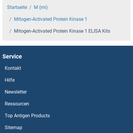
MINA ELISA Kits
Startseite
M (mi)
Mitogen-Activated Protein Kinase 1
Milk Fat Globule-EGF Factor 8 Protein ELISA Kits
Mitogen-Activated Protein Kinase 1 ELISA Kits
MIIP ELISA Kits
MIF ELISA Kits
Service
MIER1 ELISA Kits
Kontakt
Hilfe
Midline 2 ELISA Kits
Newsletter
Midkine (Neurite Growth-Promoting Factor 2) ELISA Kits
Ressourcen
MID1 ELISA Kits
Top Antigen Products
MICU1 ELISA Kits
Sitemap