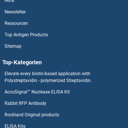
Hilfe
HS3ST5 ELISA Kits
Newsletter
Ressourcen
HS3ST4 ELISA Kits
Top Antigen Products
HS3ST3A1 ELISA Kits
Sitemap
HS3ST2 ELISA Kits
Top-Kategorien
HS3ST1 ELISA Kits
Elevate every biotin-based application with
HS2ST1 ELISA Kits
Polystreptavidin - polymerized Streptavidin.
AccuSignal™ Nuclease ELISA Kit
HS1BP3 ELISA Kits
Rabbit RFP Antibody
HSDL1 ELISA Kits
Rockland Original products
HSDL2 ELISA Kits
ELISA Kits