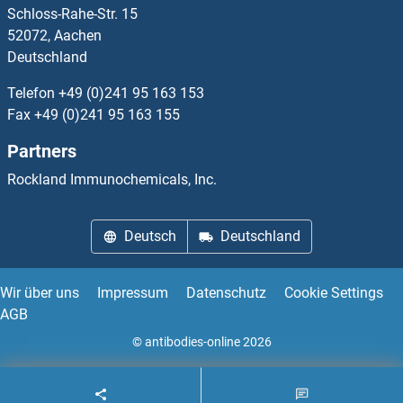
Schloss-Rahe-Str. 15
HSP90AA1 ELISA Kits
52072, Aachen
Deutschland
HSP90AB1 ELISA Kits
Telefon
+49 (0)241 95 163 153
HSPA12B ELISA Kits
Fax
+49 (0)241 95 163 155
Partners
HSPA1B ELISA Kits
Rockland Immunochemicals, Inc.
HSPA1L ELISA Kits
Deutsch
Deutschland
HSPA2 ELISA Kits
HSPA4 ELISA Kits
Wir über uns
Impressum
Datenschutz
Cookie Settings
AGB
HSPA6 ELISA Kits
© antibodies-online 2026
HSPA9 ELISA Kits