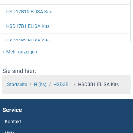
HSD17B10 ELISA Kits
HSD17B1 ELISA Kits
HSD11B2 ELISA Kits
HSD11B1 ELISA Kits
HSCB ELISA Kits
Sie sind hier:
Hsc70 ELISA Kits
Startseite
H (hs)
HSD3B1
HSD3B1 ELISA Kits
HSBP1 ELISA Kits
Service
HS6ST3 ELISA Kits
Kontakt
HS6ST2 ELISA Kits