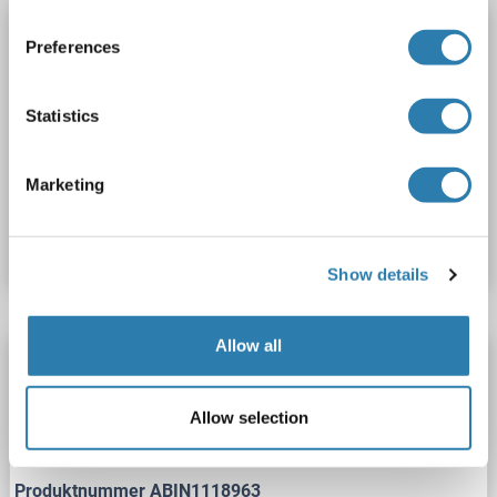
HSD3B1 ELISA Kit
Preferences
HSD3B1
Reaktivität: Human
Colorimetric
Competition ELISA
0.312-20 ng/mL
Statistics
Plasma, Serum, Tissue Homogenate
Marketing
Produktnummer ABIN5594144
Datenblatt
Details
Show details
Allow all
HSD3B1 ELISA Kit
HSD3B1
Reaktivität: Human
Colorimetric
Allow selection
0.312-20 ng/mL
Produktnummer ABIN1118963