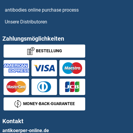
HSF1 ELISA Kits
antibodies online purchase process
Unsere Distributoren
HSF2 ELISA Kits
HSF4 ELISA Kits
Zahlungsmöglichkeiten
BESTELLUNG
HSP20 ELISA Kits
HSP27 ELISA Kits
HSP27 ELISA Kits
HSP70 ELISA Kits
MONEY-BACK-GUARANTEE
HSP70 1A ELISA Kits
Kontakt
HSP90 ELISA Kits
antikoerper-online.de