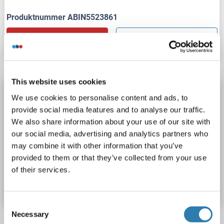
Produktnummer ABIN5523861
Datenblatt
Details
This website uses cookies
HSD3B1 ELISA Kit
We use cookies to personalise content and ads, to
HSD3B1
Reaktivität: Ratte
Colorimetric
provide social media features and to analyse our traffic.
We also share information about your use of our site with
Sandwich ELISA
78-5000 pg/mL
our social media, advertising and analytics partners who
Plasma, Serum, Tissue Homogenate
may combine it with other information that you’ve
provided to them or that they’ve collected from your use
Produktnummer ABIN5594145
of their services.
Datenblatt
Details
Consent
Necessary
Selection