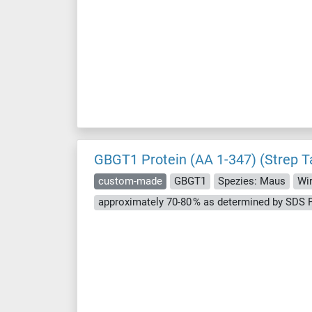
GBGT1 Protein (AA 1-347) (Strep T
custom-made
GBGT1
Spezies: Maus
Wir