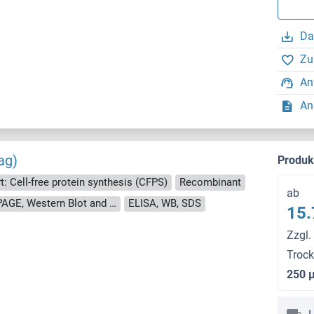
Da
Zu
An
An
ag)
Produ
t: Cell-free protein synthesis (CFPS)
Recombinant
ab
approximately 70-80 % as determined by SDS PAGE, Western Blot and analytical SEC (HPLC).
ELISA, WB, SDS
15.
Zzgl.
Troc
250 