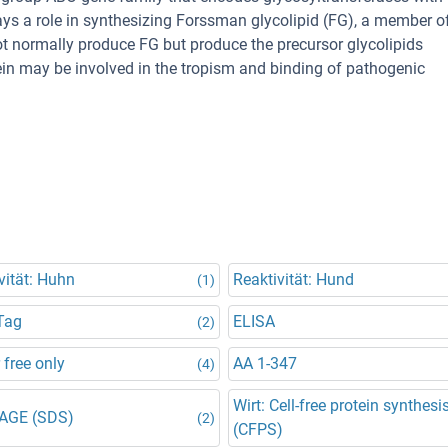
plays a role in synthesizing Forssman glycolipid (FG), a member o
ot normally produce FG but produce the precursor glycolipids
ein may be involved in the tropism and binding of pathogenic
vität: Huhn
Reaktivität: Hund
(1)
Tag
ELISA
(2)
 free only
AA 1-347
(4)
Wirt: Cell-free protein synthesi
AGE (SDS)
(2)
(CFPS)