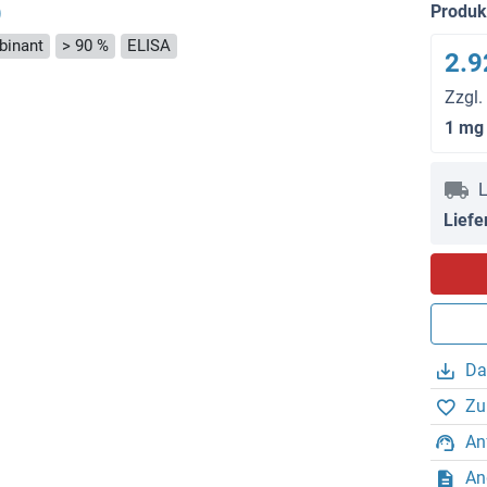
)
Produ
inant
> 90 %
ELISA
2.9
Zzgl.
1 mg
L
Liefe
Da
Zu
An
An