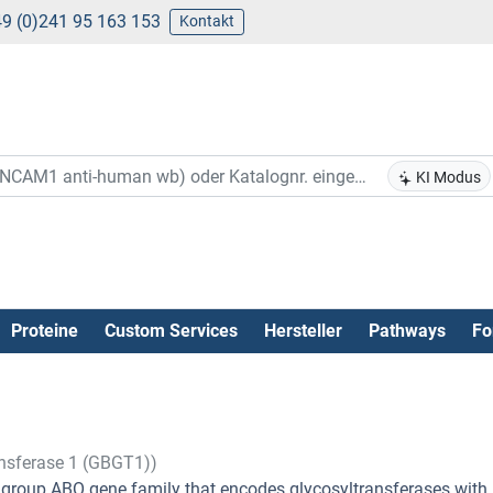
9 (0)241 95 163 153
Kontakt
KI Modus
Proteine
Custom Services
Hersteller
Pathways
Fo
ansferase 1 (GBGT1))
group ABO gene family that encodes glycosyltransferases with 