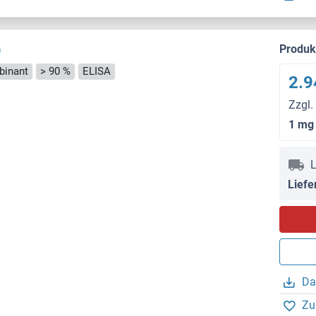
)
Produ
inant
> 90 %
ELISA
2.9
Zzgl.
1 mg
L
Liefe
Da
Zu