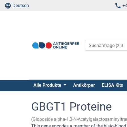
Deutsch
+4
Alle Produkte
Antikörper
ELISA Kits
GBGT1 Proteine
(Globoside alpha-1,3-N-Acetylgalactosaminyltr
This gene encodes a member of the histo-blood 