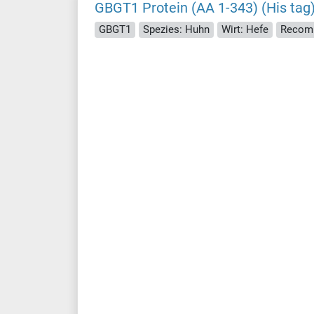
GBGT1 Protein (AA 1-343) (His tag
GBGT1
Spezies: Huhn
Wirt: Hefe
Recomb