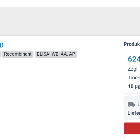
g)
Produ
Recombinant
ELISA, WB, AA, AP
624
Zzgl.
Troc
10 μ
L
Liefe