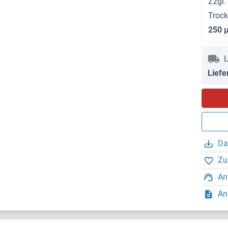
Zzgl.
Troc
250 
L
Liefe
Da
Zu
An
An