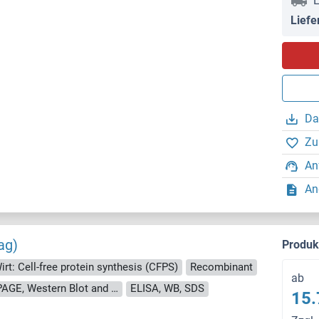
L
Liefe
Da
Zu
An
An
ag)
Produ
irt: Cell-free protein synthesis (CFPS)
Recombinant
ab
approximately 70-80 % as determined by SDS PAGE, Western Blot and analytical SEC (HPLC).
ELISA, WB, SDS
15.