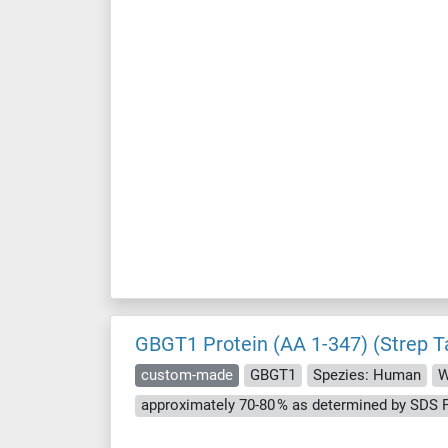
GBGT1 Protein (AA 1-347) (Strep T
custom-made
GBGT1
Spezies: Human
W