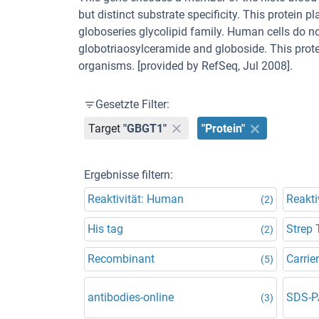
but distinct substrate specificity. This protein 
globoseries glycolipid family. Human cells do n
globotriaosylceramide and globoside. This prot
organisms. [provided by RefSeq, Jul 2008].
Gesetzte Filter:
Target
"GBGT1"
"Protein"
Ergebnisse filtern:
Reaktivität: Human
Reakti
(2)
His tag
Strep 
(2)
Recombinant
Carrier
(5)
antibodies-online
SDS-P
(3)