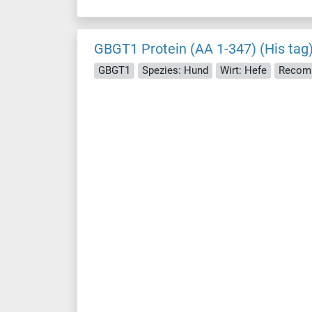
GBGT1 Protein (AA 1-347) (His tag
GBGT1
Spezies: Hund
Wirt: Hefe
Recomb