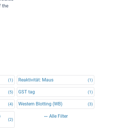
f the
Reaktivität: Maus
(1)
(1)
GST tag
(5)
(1)
Western Blotting (WB)
(4)
(3)
s
Alle Filter
(2)