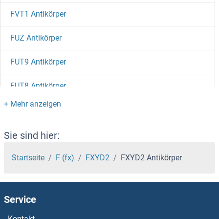
FVT1 Antikörper
FUZ Antikörper
FUT9 Antikörper
FUT8 Antikörper
FUT7 Antikörper
FUT6 Antikörper
Sie sind hier:
FUT5 Antikörper
Startseite
F (fx)
FXYD2
FXYD2 Antikörper
FUT3 Antikörper
Service
FUT2 Antikörper
Kontakt