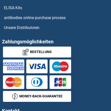
FXYD4 Antikörper
ELISA Kits
FXYD5 Antikörper
antibodies online purchase process
Unsere Distributoren
FXYD6 Antikörper
FXYD7 Antikörper
Zahlungsmöglichkeiten
BESTELLUNG
FYB Antikörper
FYCO1 Antikörper
FYN Antikörper
FYTTD1 Antikörper
MONEY-BACK-GUARANTEE
FZD1 Antikörper
Kontakt