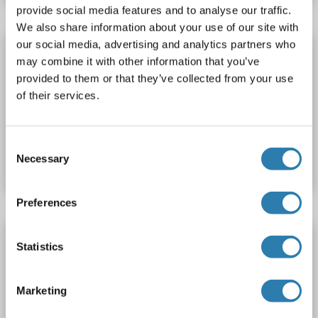
provide social media features and to analyse our traffic.
We also share information about your use of our site with
our social media, advertising and analytics partners who
FXYD2 Antikörper
may combine it with other information that you’ve
FXYD2
Reaktivität: Human
WB, IHC, ELISA
provided to them or that they’ve collected from your use
Wirt: Kaninchen
Polyclonal
unconjugated
of their services.
Produktnummer ABIN7133636
Consent
Necessary
Datenblatt
Details
Selection
Preferences
FXYD2 Antikörper
Statistics
FXYD2
Reaktivität: Human, Maus, Ratte
WB, IHC, ELISA
Wirt: Kaninchen
Polyclonal
unconjugated
Marketing