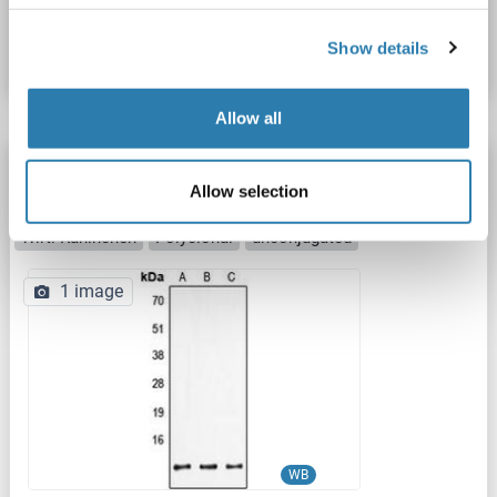
Produktnummer ABIN7120885
Datenblatt
Details
Show details
Allow all
FXYD2 Antikörper (C-Term)
Allow selection
FXYD2
Reaktivität: Human, Maus, Ratte
WB
Wirt: Kaninchen
Polyclonal
unconjugated
1 image
WB