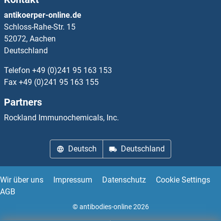
FZD2 Antikörper
antikoerper-online.de
Schloss-Rahe-Str. 15
FZD3 Antikörper
52072, Aachen
Deutschland
FZD4 Antikörper
Telefon
+49 (0)241 95 163 153
FZD5 Antikörper
Fax
+49 (0)241 95 163 155
Partners
FZD6 Antikörper
Rockland Immunochemicals, Inc.
FZD7 Antikörper
Deutsch
Deutschland
FZD9 Antikörper
FZR1 Antikörper
Wir über uns
Impressum
Datenschutz
Cookie Settings
AGB
G Antigen 1 Antikörper
© antibodies-online 2026