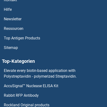
FUT11 Antikörper
Hilfe
FUT10 Antikörper
Newsletter
Ressourcen
FUT1 Antikörper
Top Antigen Products
FUS Antikörper
Sitemap
FURIN Antikörper
Top-Kategorien
FUOM Antikörper
Elevate every biotin-based application with
FUNDC2 Antikörper
Polystreptavidin - polymerized Streptavidin.
AccuSignal™ Nuclease ELISA Kit
FUNDC1 Antikörper
Rabbit RFP Antibody
FXYD3 Antikörper
Rockland Original products