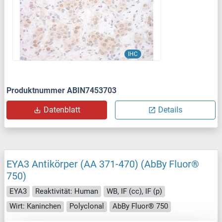
IHC
Produktnummer ABIN7453703
Datenblatt
Details
EYA3 Antikörper (AA 371-470) (AbBy Fluor®
750)
EYA3
Reaktivität: Human
WB, IF (cc), IF (p)
Wirt: Kaninchen
Polyclonal
AbBy Fluor® 750