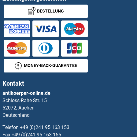
BESTELLUNG
F-Box and Leucine-Rich Repeat Protein 19 Antikörper
F-Box Protein 11 Antikörper
F-Box Protein 3 Antikörper
F-Box Protein 31 Antikörper
MONEY-BACK-GUARANTEE
F-Box Protein 36 Antikörper
Kontakt
F-Box Protein 5 Antikörper
antikoerper-online.de
Schloss-Rahe-Str. 15
F11R Antikörper
52072, Aachen
Deutschland
F12 Antikörper
Telefon
+49 (0)241 95 163 153
F13A1 Antikörper
Fax
+49 (0)241 95 163 155