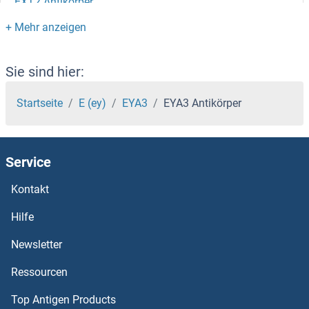
EXT2 Antikörper
Exportin 7 Antikörper
Exportin 6 Antikörper
Sie sind hier:
Exportin 2 Antikörper
Startseite
E (ey)
EYA3
EYA3 Antikörper
Exostosin 1 Antikörper
Service
EXOSC9 Antikörper
Kontakt
EXOSC8 Antikörper
Hilfe
EXOSC7 Antikörper
Newsletter
Ressourcen
EXOSC6 Antikörper
Top Antigen Products
EXOSC5 Antikörper