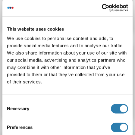
Produktnummer ABIN5002235
Datenblatt
Details
This website uses cookies
We use cookies to personalise content and ads, to
provide social media features and to analyse our traffic.
EYA3 Antikörper (AA 371-470) (AbBy Fluor®
We also share information about your use of our site with
680)
our social media, advertising and analytics partners who
may combine it with other information that you’ve
EYA3
Reaktivität: Human
WB, IF (cc), IF (p)
provided to them or that they’ve collected from your use
Wirt: Kaninchen
Polyclonal
AbBy Fluor® 680
of their services.
Produktnummer ABIN5002234
Consent
Datenblatt
Details
Necessary
Selection
Preferences