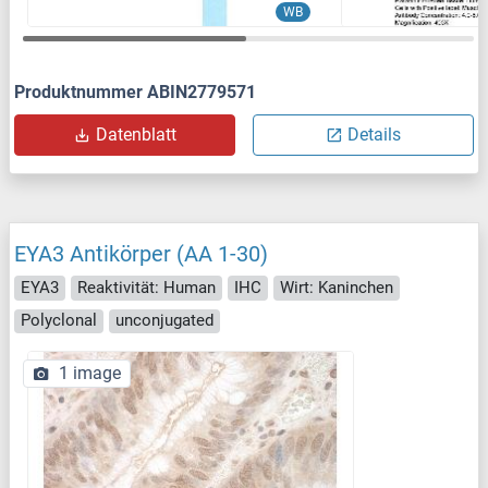
WB
Produktnummer ABIN2779571
Datenblatt
Details
EYA3 Antikörper (AA 1-30)
EYA3
Reaktivität: Human
IHC
Wirt: Kaninchen
Polyclonal
unconjugated
1 image