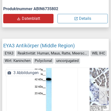
Produktnummer ABIN6735802
Datenblatt
Details
EYA3 Antikörper (Middle Region)
EYA3
Reaktivität: Human, Maus, Ratte, Meerschweinchen, Kaninchen, Rind (Kuh), Pferd, Schaf, Hund
WB, IHC
Wirt: Kaninchen
Polyclonal
unconjugated
3 Abbildungen