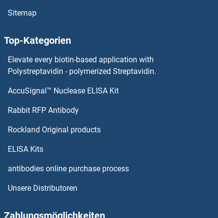
Sitemap
EXOSC4 Antikörper
Top-Kategorien
EXOSC3 Antikörper
Elevate every biotin-based application with
EXOSC2 Antikörper
Polystreptavidin - polymerized Streptavidin.
AccuSignal™ Nuclease ELISA Kit
EXOSC10 Antikörper
Rabbit RFP Antibody
EYA4 Antikörper
Rockland Original products
EYS Antikörper
ELISA Kits
EZH1 Antikörper
antibodies online purchase process
Unsere Distributoren
Ezrin Antikörper
F-Box and Leucine-Rich Repeat Protein 17 Antikörper
Zahlungsmöglichkeiten