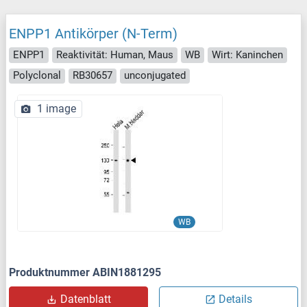
ENPP1 Antikörper (N-Term)
ENPP1
Reaktivität: Human, Maus
WB
Wirt: Kaninchen
Polyclonal
RB30657
unconjugated
1 image
WB
Produktnummer ABIN1881295
Datenblatt
Details