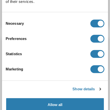
of their services.
Produktnummer ABIN2173834
Datenblatt
Details
Consent
Necessary
Selection
Preferences
ENPP1 Antikörper (AA 41-140)
ENPP1
Reaktivität: Maus
Statistics
WB, ELISA, ICC, IF (cc), IF (p), IHC (p), IHC (fro)
Wirt: Kaninchen
Polyclonal
unconjugated
Marketing
1 image
Show details
Allow all