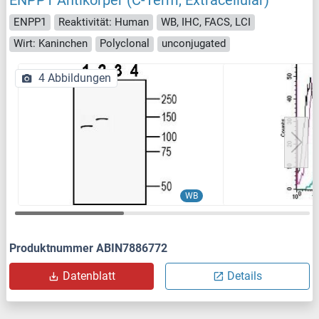
ENPP1 Antikörper (C-Term, Extracellular)
ENPP1
Reaktivität: Human
WB, IHC, FACS, LCI
Wirt: Kaninchen
Polyclonal
unconjugated
4 Abbildungen
WB
Produktnummer ABIN7886772
Datenblatt
Details