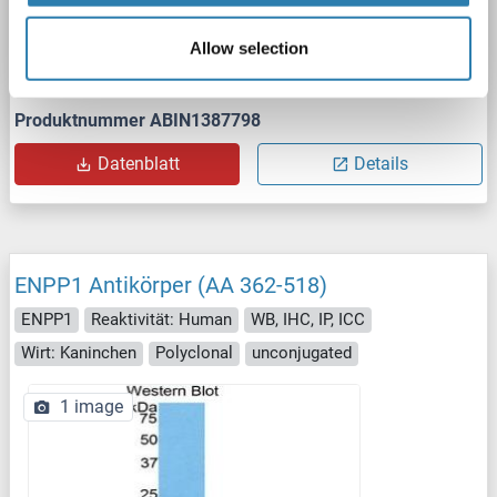
WB
Allow selection
Produktnummer ABIN1387798
Datenblatt
Details
ENPP1 Antikörper (AA 362-518)
ENPP1
Reaktivität: Human
WB, IHC, IP, ICC
Wirt: Kaninchen
Polyclonal
unconjugated
1 image