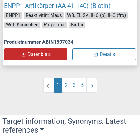
ENPP1 Antikörper (AA 41-140) (Biotin)
ENPP1
Reaktivität: Maus
WB, ELISA, IHC (p), IHC (fro)
Wirt: Kaninchen
Polyclonal
Biotin
Produktnummer ABIN1397034
Datenblatt
Details
1
2
3
5
Target information, Synonyms, Latest
references