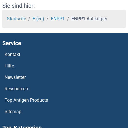
ENO1 Antikörper
Sie sind hier:
ENKUR Antikörper
Startseite
E (en)
ENPP1
ENPP1 Antikörper
Enkephalin Antikörper
Service
ENHO Antikörper
Kontakt
Enhancer of Zeste Homolog 2 Antikörper
Hilfe
ENGASE Antikörper
Newsletter
Ressourcen
ENDOU Antikörper
Top Antigen Products
Endotoxin Antikörper
Sitemap
Endothelin-1 Receptor Antikörper
Top-Kategorien