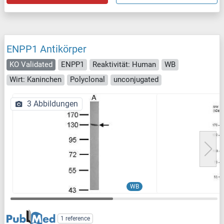
ENPP1 Antikörper
KO Validated
ENPP1
Reaktivität: Human
WB
Wirt: Kaninchen
Polyclonal
unconjugated
3 Abbildungen
WB
1 reference