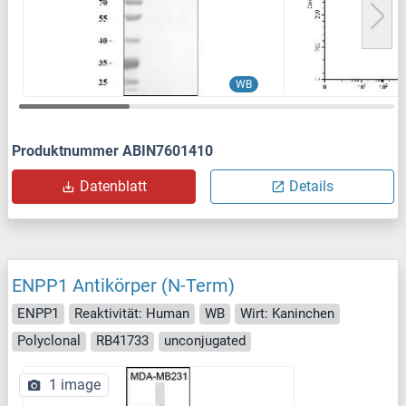
WB
Produktnummer ABIN7601410
Datenblatt
Details
ENPP1 Antikörper (N-Term)
ENPP1
Reaktivität: Human
WB
Wirt: Kaninchen
Polyclonal
RB41733
unconjugated
1 image