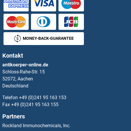
ENTPD2 Antikörper
ENTPD3 Antikörper
ENTPD4 Antikörper
MONEY-BACK-GUARANTEE
ENTPD5 Antikörper
Kontakt
ENTPD6 Antikörper
antikoerper-online.de
Schloss-Rahe-Str. 15
ENTPD7 Antikörper
52072, Aachen
Deutschland
ENTPD8 Antikörper
Telefon
+49 (0)241 95 163 153
Envoplakin Antikörper
Fax
+49 (0)241 95 163 155
Partners
ENY2 Antikörper
Rockland Immunochemicals, Inc.
EOMES Antikörper