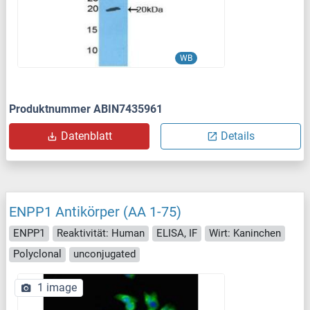
WB
Produktnummer ABIN7435961
Datenblatt
Details
ENPP1 Antikörper (AA 1-75)
ENPP1
Reaktivität: Human
ELISA, IF
Wirt: Kaninchen
Polyclonal
unconjugated
1 image