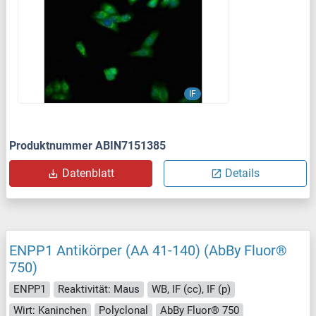
IF
Produktnummer ABIN7151385
Datenblatt
Details
ENPP1 Antikörper (AA 41-140) (AbBy Fluor®
750)
ENPP1
Reaktivität: Maus
WB, IF (cc), IF (p)
Wirt: Kaninchen
Polyclonal
AbBy Fluor® 750