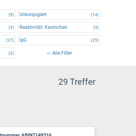
Unkonjugiert
(9)
(14)
Reaktivität: Kaninchen
(3)
(3)
IgG
(27)
(25)
Alle Filter
(2)
29 Treffer
ktnummer ABIN7149316