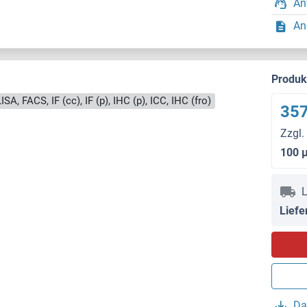
An
An
Produ
SA, FACS, IF (cc), IF (p), IHC (p), ICC, IHC (fro)
357
Zzgl.
100 
L
Liefe
Da