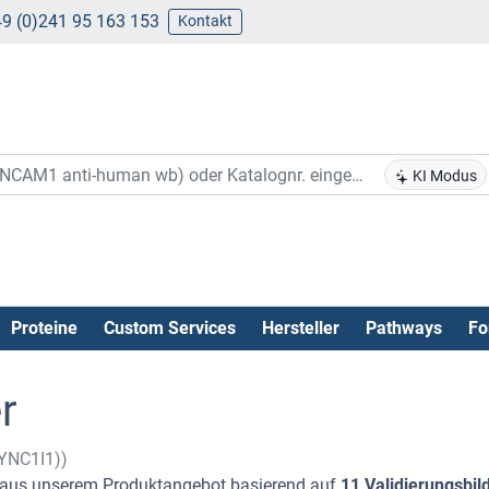
9 (0)241 95 163 153
Kontakt
KI Modus
Proteine
Custom Services
Hersteller
Pathways
Fo
r
DYNC1I1))
aus unserem Produktangebot basierend auf
11 Validierungsbil