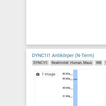
DYNC1I1 Antikörper (N-Term)
DYNC1I1
Reaktivität: Human, Maus
WB
1 image