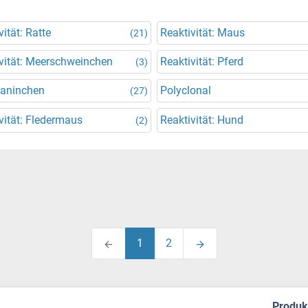
vität: Ratte
Reaktivität: Maus
(21)
vität: Meerschweinchen
Reaktivität: Pferd
(3)
Kaninchen
Polyclonal
(27)
vität: Fledermaus
Reaktivität: Hund
(2)
1
2
Produ