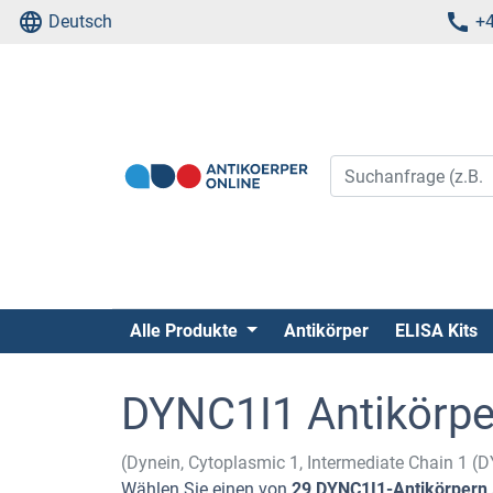
Deutsch
+4
Alle Produkte
Antikörper
ELISA Kits
DYNC1I1 Antikörpe
(Dynein, Cytoplasmic 1, Intermediate Chain 1 (
Wählen Sie einen von
29 DYNC1I1-Antikörpern