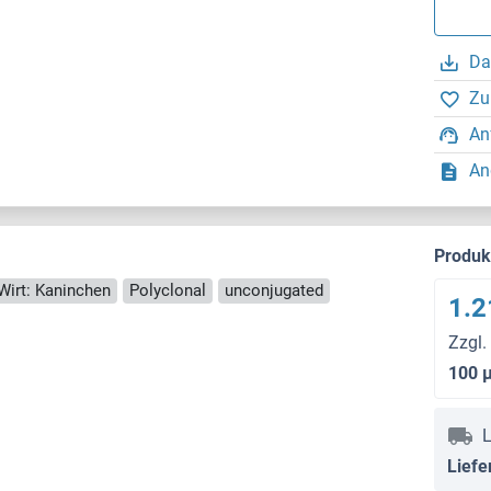
Da
Zu
An
An
Produ
Wirt: Kaninchen
Polyclonal
unconjugated
1.2
Zzgl.
100 
L
Liefe