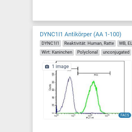
DYNC1I1 Antikörper (AA 1-100)
DYNC1I1
Reaktivität: Human, Ratte
WB, ELI
Wirt: Kaninchen
Polyclonal
unconjugated
1 image
FACS