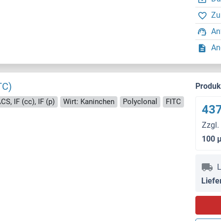
Zu
An
An
TC)
Produ
S, IF (cc), IF (p)
Wirt: Kaninchen
Polyclonal
FITC
437
Zzgl.
100 
L
Liefe