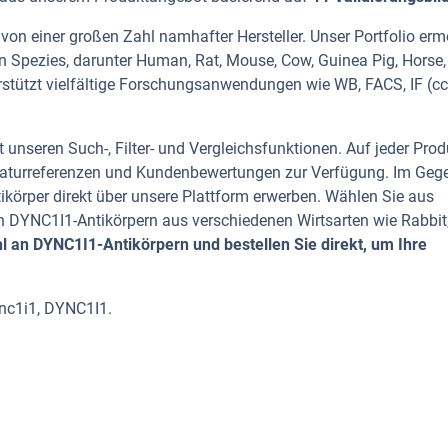
on einer großen Zahl namhafter Hersteller. Unser Portfolio erm
n Spezies, darunter Human, Rat, Mouse, Cow, Guinea Pig, Horse,
rstützt vielfältige Forschungsanwendungen wie WB, FACS, IF (cc),
 unseren Such-, Filter- und Vergleichsfunktionen. Auf jeder Prod
iteraturreferenzen und Kundenbewertungen zur Verfügung. Im Geg
tikörper direkt über unsere Plattform erwerben. Wählen Sie aus
 DYNC1I1-Antikörpern aus verschiedenen Wirtsarten wie Rabbit
 an DYNC1I1-Antikörpern und bestellen Sie direkt, um Ihre
nc1i1, DYNC1I1.