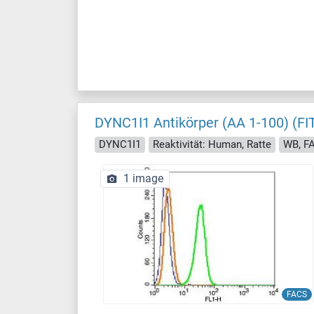
DYNC1I1 Antikörper (AA 1-100) (FI
DYNC1I1
Reaktivität: Human, Ratte
WB, FAC
1 image
FACS