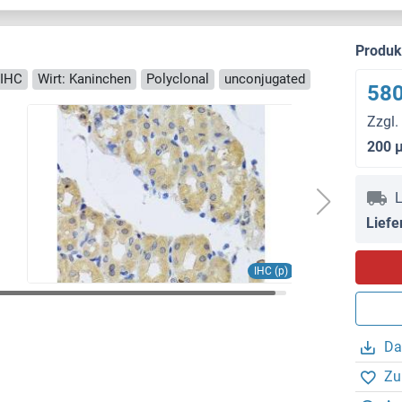
Produ
IHC
Wirt: Kaninchen
Polyclonal
unconjugated
580
Zzgl.
200 
L
Liefe
IHC (p)
Da
Zu