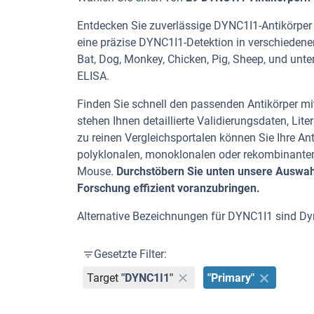
Entdecken Sie zuverlässige DYNC1I1-Antikörper v
eine präzise DYNC1I1-Detektion in verschiedene
Bat, Dog, Monkey, Chicken, Pig, Sheep, und unte
ELISA.
Finden Sie schnell den passenden Antikörper mit
stehen Ihnen detaillierte Validierungsdaten, L
zu reinen Vergleichsportalen können Sie Ihre An
polyklonalen, monoklonalen oder rekombinanten
Mouse.
Durchstöbern Sie unten unsere Auswahl
Forschung effizient voranzubringen.
Alternative Bezeichnungen für DYNC1I1 sind Dy
Gesetzte Filter:
Target
"DYNC1I1"
"Primary"