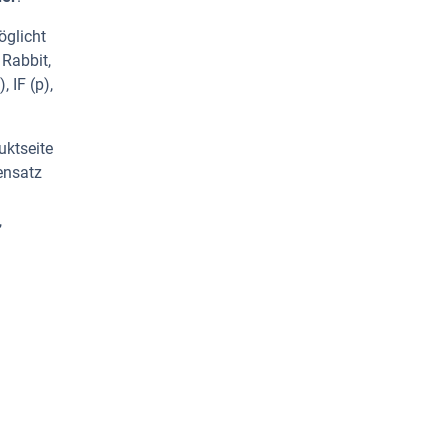
öglicht
 Rabbit,
 IF (p),
uktseite
ensatz
,