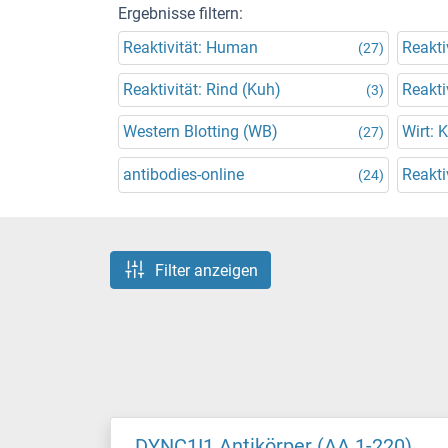
Ergebnisse filtern:
Reaktivität: Human
Reakti
(27)
Reaktivität: Rind (Kuh)
Reakti
(3)
Western Blotting (WB)
Wirt: 
(27)
antibodies-online
Reakti
(24)
Filter anzeigen
DYNC1I1 Antikörper (AA 1-220)