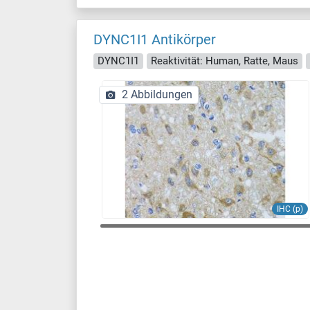
DYNC1I1 Antikörper
DYNC1I1
Reaktivität: Human, Ratte, Maus
2 Abbildungen
IHC (p)