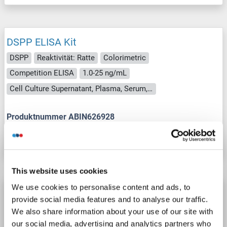
DSPP ELISA Kit
DSPP
Reaktivität: Ratte
Colorimetric
Competition ELISA
1.0-25 ng/mL
Cell Culture Supernatant, Plasma, Serum, Tissue Homogenate
Produktnummer ABIN626928
Datenblatt
Details
This website uses cookies
We use cookies to personalise content and ads, to
DSPP ELISA Kit
provide social media features and to analyse our traffic.
DSPP
Reaktivität: Rind (Kuh)
Colorimetric
We also share information about your use of our site with
Competition ELISA
our social media, advertising and analytics partners who