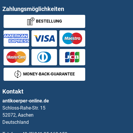
DUOX2 ELISA Kits
Zahlungsmöglichkeiten
BESTELLUNG
DUPD1 ELISA Kits
DUSP1 ELISA Kits
DUSP13 ELISA Kits
DUSP2 ELISA Kits
MONEY-BACK-GUARANTEE
DUSP4 ELISA Kits
Kontakt
DUSP5 ELISA Kits
antikoerper-online.de
Schloss-Rahe-Str. 15
DUSP6 ELISA Kits
52072, Aachen
Deutschland
DUSP9 ELISA Kits