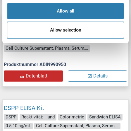
Allow all
DSPP ELISA Kit
Allow selection
DSPP
Reaktivität: Hund
Colorimetric
Competition ELISA
0.5-10 ng/mL
Cell Culture Supernatant, Plasma, Serum, Tissue Homogenate
Produktnummer ABIN990950
Datenblatt
Details
DSPP ELISA Kit
DSPP
Reaktivität: Hund
Colorimetric
Sandwich ELISA
0.5-10 ng/mL
Cell Culture Supernatant, Plasma, Serum, Tissue Homogenate