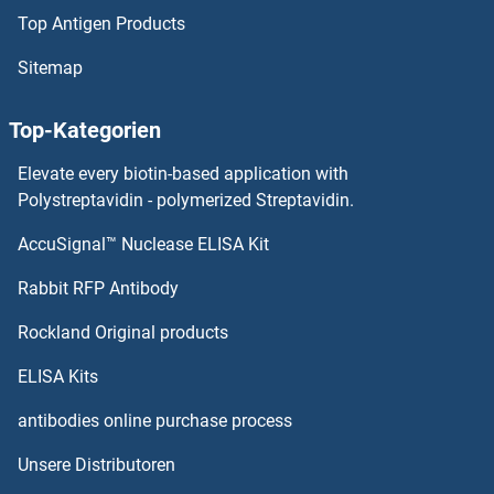
Top Antigen Products
DPYSL3 ELISA Kits
Sitemap
DPYSL2 ELISA Kits
Top-Kategorien
DPYS ELISA Kits
Elevate every biotin-based application with
DPPA5 ELISA Kits
Polystreptavidin - polymerized Streptavidin.
AccuSignal™ Nuclease ELISA Kit
DPP9 ELISA Kits
Rabbit RFP Antibody
DSTYK ELISA Kits
Rockland Original products
DTYMK ELISA Kits
ELISA Kits
Dual Specificity Phosphatase 3 ELISA Kits
antibodies online purchase process
Unsere Distributoren
DUOX1 ELISA Kits