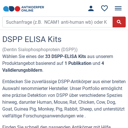
DSPP ELISA Kits
(Dentin Sialophosphoprotein (DSPP))
Wählen Sie eines der
33 DSPP-ELISA Kits
aus unserem
Produktangebot basierend auf
1 Publikation
und
4
Validierungsbildern
.
Entdecken Sie zuverlässige DSPP-Antikörper aus einer breiten
Auswahl renommierter Hersteller. Unser Portfolio ermöglicht
eine präzise Detektion von DSPP über verschiedene Spezies
hinweg, darunter Human, Mouse, Rat, Chicken, Cow, Dog,
Goat, Guinea Pig, Monkey, Pig, Rabbit, Sheep, und unterstützt
vielfältige Forschungsanwendungen wie .
Finden Sie schnell den passenden Antikörper mit Hilfe