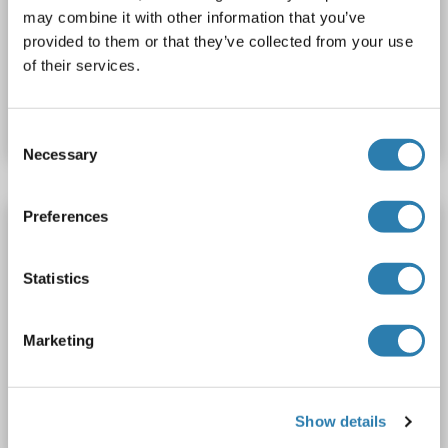
may combine it with other information that you’ve
Cell Culture Supernatant, Plasma, Serum, Tissue Homogenate
provided to them or that they’ve collected from your use
of their services.
Produktnummer ABIN990954
Datenblatt
Details
Consent
Necessary
Selection
Preferences
DSPP ELISA Kit
DSPP
Reaktivität: Rind (Kuh)
Colorimetric
Statistics
Competition ELISA
Cell Culture Supernatant, Plasma, Serum, Tissue Homogenate
Marketing
Produktnummer ABIN990951
Datenblatt
Details
Show details