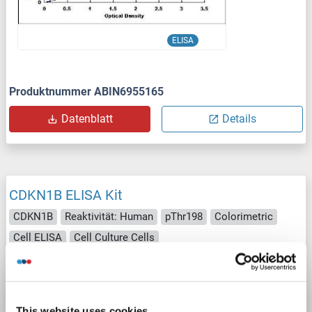
ELISA
Produktnummer ABIN6955165
Datenblatt
Details
CDKN1B ELISA Kit
CDKN1B
Reaktivität: Human
pThr198
Colorimetric
Cell ELISA
Cell Culture Cells
Produktnummer ABIN1380425
Datenblatt
Details
This website uses cookies