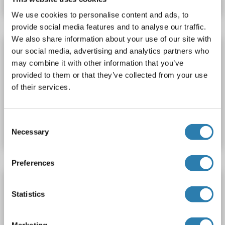
We use cookies to personalise content and ads, to
provide social media features and to analyse our traffic.
We also share information about your use of our site with
CDKN1B ELISA Kit
our social media, advertising and analytics partners who
may combine it with other information that you’ve
CDKN1B
Reaktivität: Human, Maus, Ratte
pThr187
provided to them or that they’ve collected from your use
Colorimetric
Cell ELISA
Cell Culture Cells
of their services.
Produktnummer ABIN1380664
Consent
Datenblatt
Details
Necessary
Selection
Preferences
CDKN1B ELISA Kit
Statistics
CDKN1B
Reaktivität: Human, Maus, Ratte
pSer10
Colorimetric
Cell ELISA
Cell Culture Cells