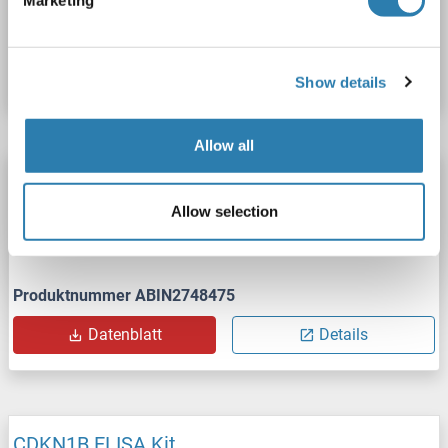
Marketing
Produktnummer ABIN1380663
Datenblatt
Details
Show details
Allow all
CDKN1B ELISA Kit
CDKN1B
Reaktivität: Maus
Colorimetric
Allow selection
Sandwich ELISA
Cell Culture Supernatant, Cell Lysate, Plasma, Serum, Tissue Lysate
Produktnummer ABIN2748475
Datenblatt
Details
CDKN1B ELISA Kit