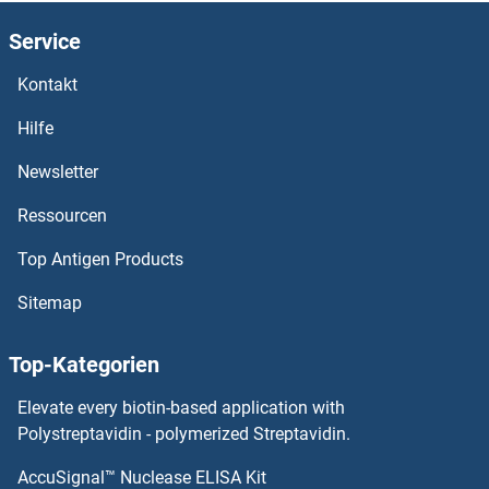
Cyclin G1 ELISA Kits
Service
Kontakt
Cyclin E2 ELISA Kits
Hilfe
Cyclin E1 ELISA Kits
Newsletter
Cyclin D3 ELISA Kits
Ressourcen
Cyclin D2 ELISA Kits
Top Antigen Products
Cyclin D1 ELISA Kits
Sitemap
Cyclin B2 ELISA Kits
Top-Kategorien
Cyclosporin A ELISA Kits
Elevate every biotin-based application with
Polystreptavidin - polymerized Streptavidin.
CYFIP1 ELISA Kits
AccuSignal™ Nuclease ELISA Kit