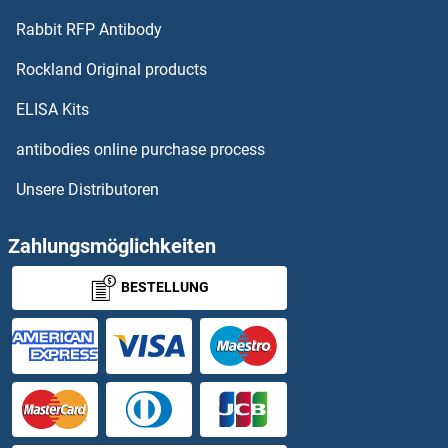
CYFIP2 ELISA Kits
Rabbit RFP Antibody
Rockland Original products
CYFRA21.1 ELISA Kits
ELISA Kits
CYGB ELISA Kits
antibodies online purchase process
CYLD ELISA Kits
Unsere Distributoren
CYP11A1 ELISA Kits
Zahlungsmöglichkeiten
CYP11B1 ELISA Kits
BESTELLUNG
CYP11B2 ELISA Kits
CYP17A1 ELISA Kits
CYP1A1 ELISA Kits