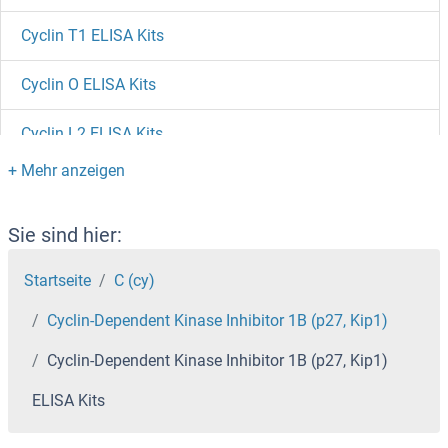
Cyclin T1 ELISA Kits
Cyclin O ELISA Kits
Cyclin L2 ELISA Kits
Cyclin L1 ELISA Kits
Cyclin K ELISA Kits
Sie sind hier:
Cyclin J ELISA Kits
Startseite
C (cy)
Cyclin-Dependent Kinase Inhibitor 1B (p27, Kip1)
Cyclin I ELISA Kits
Cyclin-Dependent Kinase Inhibitor 1B (p27, Kip1)
Cyclin H ELISA Kits
ELISA Kits
Cyclin G2 ELISA Kits