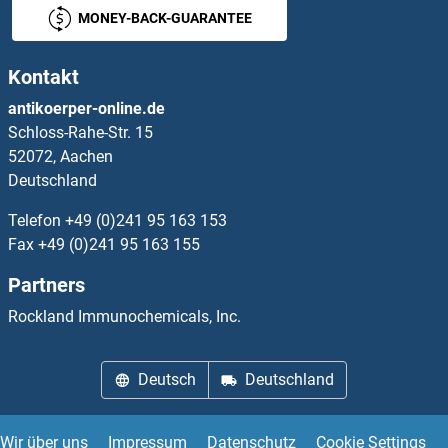
CYP1A2 ELISA Kits
MONEY-BACK-GUARANTEE
CYP1B1 ELISA Kits
Kontakt
antikoerper-online.de
CYP21A2 ELISA Kits
Schloss-Rahe-Str. 15
52072, Aachen
CYP24A1 ELISA Kits
Deutschland
CYP26A1 ELISA Kits
Telefon
+49 (0)241 95 163 153
Fax
+49 (0)241 95 163 155
CYP27A1 ELISA Kits
Partners
CYP27B1 ELISA Kits
Rockland Immunochemicals, Inc.
CYP2A6 ELISA Kits
Deutsch
Deutschland
CYP2B6 ELISA Kits
Wir über uns
Impressum
Datenschutz
Cookie Settings