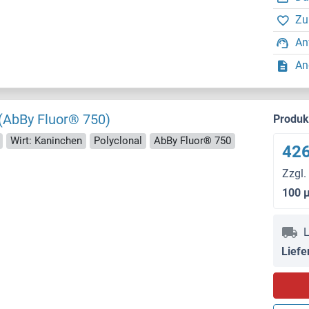
Zu
An
An
(AbBy Fluor® 750)
Produ
Wirt: Kaninchen
Polyclonal
AbBy Fluor® 750
426
Zzgl.
100 
L
Liefe