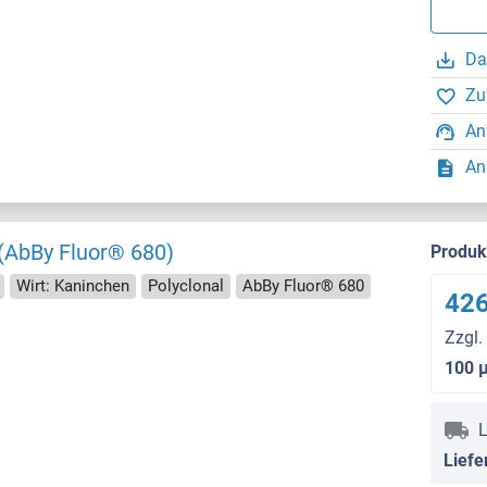
Da
Zu
An
An
(AbBy Fluor® 680)
Produ
Wirt: Kaninchen
Polyclonal
AbBy Fluor® 680
426
Zzgl.
100 
L
Liefe