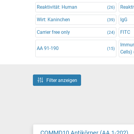
Reaktivität: Human
Reakti
(26)
Wirt: Kaninchen
IgG
(39)
Carrier free only
FITC
(24)
Immun
AA 91-190
(15)
Cells) 
Filter anzeigen
COMMD10 Antikörper (AA 1-202)