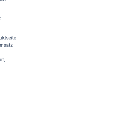
t
uktseite
ensatz
it,