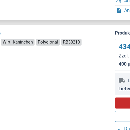
An
An
)
Produ
Wirt: Kaninchen
Polyclonal
RB38210
434
Zzgl.
400 
L
Liefe
Da