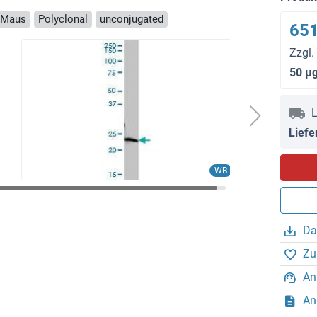
: Maus
Polyclonal
unconjugated
651
Zzgl.
50 μ
L
Liefe
WB
Da
Zu
An
An