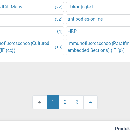
vität: Maus
Unkonjugiert
(22)
antibodies-online
(32)
HRP
(4)
ofluorescence (Cultured
Immunofluorescence (Paraffin
(13)
(IF (cc))
embedded Sections) (IF (p))
1
2
3
Produ