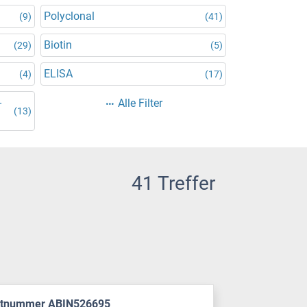
Polyclonal
(9)
(41)
Biotin
(29)
(5)
ELISA
(4)
(17)
-
Alle Filter
(13)
41 Treffer
ktnummer ABIN526695