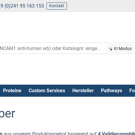
9 (0)241 95 163 153
Kontakt
KI Modus
Proteine
Custom Services
Hersteller
Pathways
Fo
per
n
aus unserem Produktangebot basierend auf
4 Validierungsbil