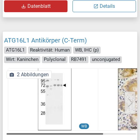
Datenblatt
Details
ATG16L1 Antikörper (C-Term)
ATG16L1
Reaktivität: Human
WB, IHC (p)
Wirt: Kaninchen
Polyclonal
RB7491
unconjugated
2 Abbildungen
WB