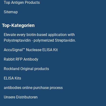
Top Antigen Products
Ataxin 2-Like Antikörper
Sitemap
Ataxin 2 Antikörper
Top-Kategorien
Ataxin 10 Antikörper
Elevate every biotin-based application with
Ataxin 1-Like Antikörper
Polystreptavidin - polymerized Streptavidin.
AccuSignal™ Nuclease ELISA Kit
Ataxin 1 Antikörper
Rabbit RFP Antibody
ATG16L2 Antikörper
Rockland Original products
ATG3 Antikörper
ELISA Kits
ATG4A Antikörper
antibodies online purchase process
Unsere Distributoren
ATG4B Antikörper