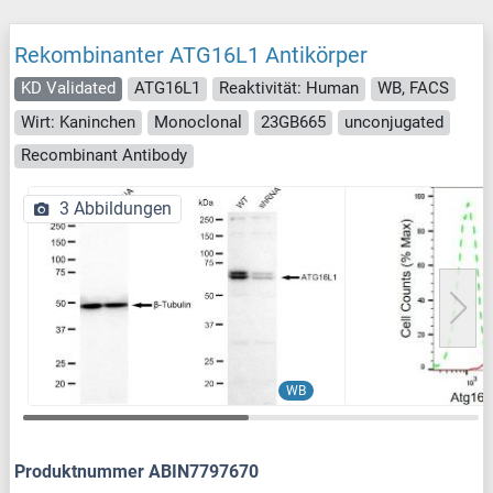
Rekombinanter ATG16L1 Antikörper
KD Validated
ATG16L1
Reaktivität: Human
WB, FACS
Wirt: Kaninchen
Monoclonal
23GB665
unconjugated
Recombinant Antibody
3 Abbildungen
WB
Produktnummer ABIN7797670