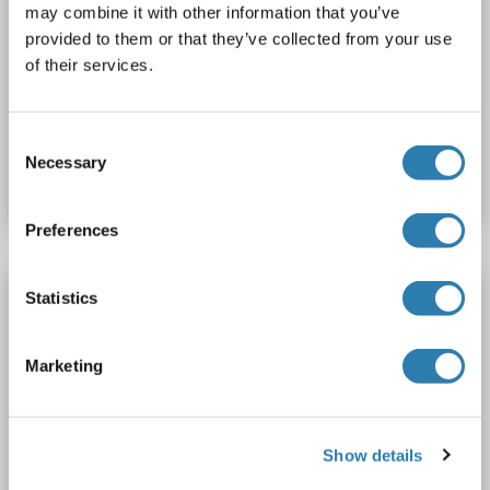
may combine it with other information that you’ve
WB
provided to them or that they’ve collected from your use
of their services.
1 reference
Produktnummer ABIN6243484
Consent
Necessary
Selection
Datenblatt
Details
Preferences
ATG16L1 Antikörper (AA 1-523)
Statistics
ATG16L1
Reaktivität: Human
WB, IP
Wirt: Kaninchen
Polyclonal
unconjugated
Marketing
3 Abbildungen
Show details