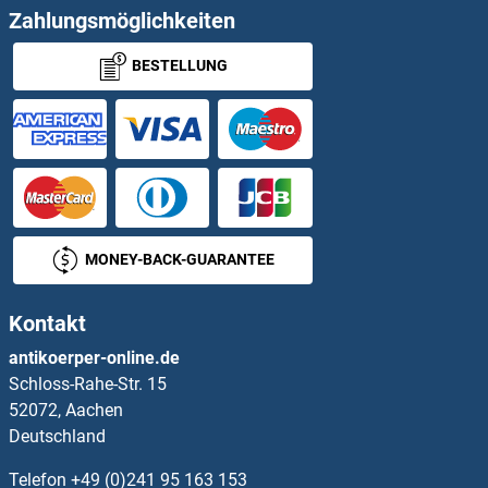
ATG4C Antikörper
Zahlungsmöglichkeiten
BESTELLUNG
ATG4D Antikörper
ATG5 Antikörper
ATG7 Antikörper
ATG9A Antikörper
MONEY-BACK-GUARANTEE
ATG9B Antikörper
Kontakt
ATIC Antikörper
antikoerper-online.de
Schloss-Rahe-Str. 15
ATL1 Antikörper
52072, Aachen
Deutschland
ATL2 Antikörper
Telefon
+49 (0)241 95 163 153