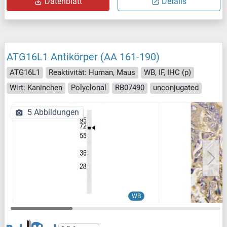
Datenblatt
Details
ATG16L1 Antikörper (AA 161-190)
ATG16L1
Reaktivität: Human, Maus
WB, IF, IHC (p)
Wirt: Kaninchen
Polyclonal
RB07490
unconjugated
5 Abbildungen
WB