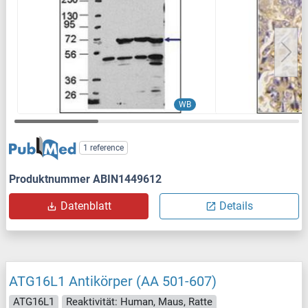
WB
1 reference
Produktnummer ABIN1449612
Datenblatt
Details
ATG16L1 Antikörper (AA 501-607)
ATG16L1
Reaktivität: Human, Maus, Ratte