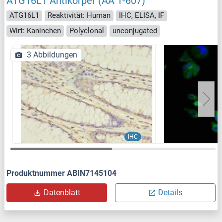
ATG16L1 Antikörper (AA 1-607)
ATG16L1
Reaktivität: Human
IHC, ELISA, IF
Wirt: Kaninchen
Polyclonal
unconjugated
3 Abbildungen
IHC
Produktnummer ABIN7145104
Datenblatt
Details