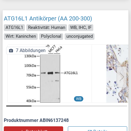
ATG16L1 Antikörper (AA 200-300)
ATG16L1
Reaktivität: Human
WB, IHC, IF
Wirt: Kaninchen
Polyclonal
unconjugated
7 Abbildungen
WB
Produktnummer ABIN6137248