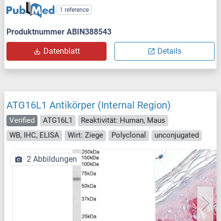
1 reference
Produktnummer ABIN388543
Datenblatt
Details
ATG16L1 Antikörper (Internal Region)
Verified
ATG16L1
Reaktivität: Human, Maus
WB, IHC, ELISA
Wirt: Ziege
Polyclonal
unconjugated
2 Abbildungen