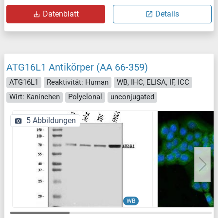
Datenblatt
Details
ATG16L1 Antikörper (AA 66-359)
ATG16L1
Reaktivität: Human
WB, IHC, ELISA, IF, ICC
Wirt: Kaninchen
Polyclonal
unconjugated
5 Abbildungen
WB