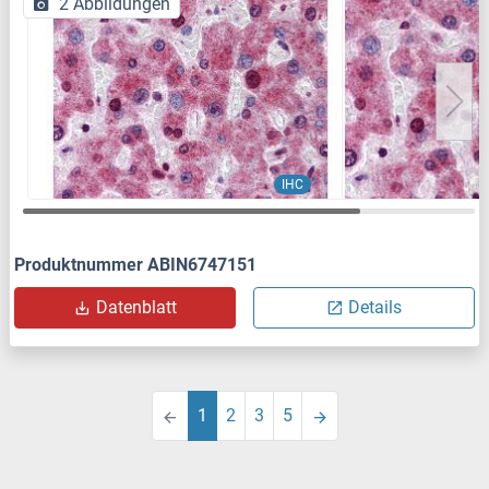
2 Abbildungen
IHC
Produktnummer ABIN6747151
Datenblatt
Details
1
2
3
5