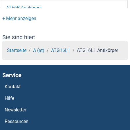
ATF6B Antikörper
ATF6 Antikörper
ATF5 Antikörper
Sie sind hier:
ATF4 Antikörper
Startseite
A (at)
ATG16L1
ATG16L1 Antikörper
ATF3 Antikörper
Service
ATF2 Antikörper
Kontakt
ATE1 Antikörper
Hilfe
ATCAY Antikörper
Newsletter
Ressourcen
Ataxin 3 Antikörper