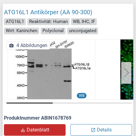
ATG16L1 Antikörper (AA 90-300)
ATG16L1
Reaktivität: Human
WB, IHC, IF
Wirt: Kaninchen
Polyclonal
unconjugated
4 Abbildungen
WB
Produktnummer ABIN1678769
Datenblatt
Details