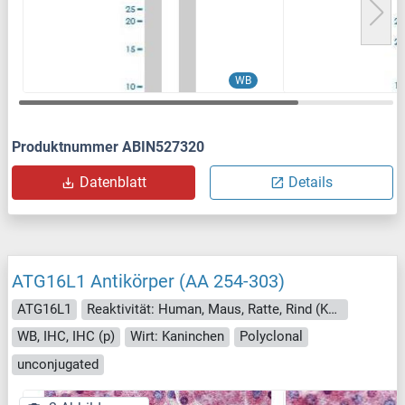
WB
Produktnummer ABIN527320
Datenblatt
Details
ATG16L1 Antikörper (AA 254-303)
ATG16L1
Reaktivität: Human, Maus, Ratte, Rind (Kuh), Hund, Kaninchen, Pferd, Schwein, Affe, Fledermaus
WB, IHC, IHC (p)
Wirt: Kaninchen
Polyclonal
unconjugated