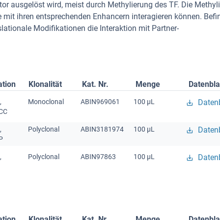
tor ausgelöst wird, meist durch Methylierung des TF. Die Methyl
sie mit ihren entsprechenden Enhancern interagieren können. Befi
lationale Modifikationen die Interaktion mit Partner-
ation
Klonalität
Kat. Nr.
Menge
Datenbla
,
Monoclonal
ABIN969061
100 μL
Datenb
ICC
,
Polyclonal
ABIN3181974
100 μL
Datenb
P
,
Polyclonal
ABIN97863
100 μL
Datenb
ation
Klonalität
Kat. Nr.
Menge
Datenbla