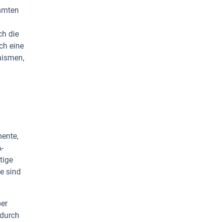
immten
ch die
ch eine
nismen,
mente,
-
tige
e sind
ber
 durch