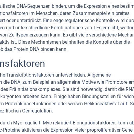
pezifische DNA-Sequenzen binden, um die Expression eines best
iptionsfaktoren im Menschen, deren Zusammenspiel ein breites
rt oder unterdrückt. Eine enge regulatorische Kontrolle wird dur
en und unterschiedliche Kombinationen von TFs erreicht, wodur
lt von Zelltypen erzeugen kann. Es gibt viele verschiedene Mecha
 aktiv ist. Diese Mechanismen beinhalten die Kontrolle über die
, ob das Protein DNA binden kann.
onsfaktoren
he Transkriptionsfaktoren unterschieden. Allgemeine
an die DNA, zum Beispiel an allgemeine Motive wie Promotorele
des Präinitiationskomplexes. Sie sind notwendig, damit die RNA
karyonten arbeiten kann. Einige haben Bindungsstellen für wich
en Proteinkinasefunktionen oder weisen Helikaseaktivität auf. Si
pezifischen Genregulation.
urch Myc reguliert. Myc rekrutiert Elongationsfaktoren, kann a
-Proteine aktivieren die Expression vieler proproliferativer Gene