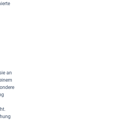
ierte
sie an
 einem
sondere
ng
ht.
chung