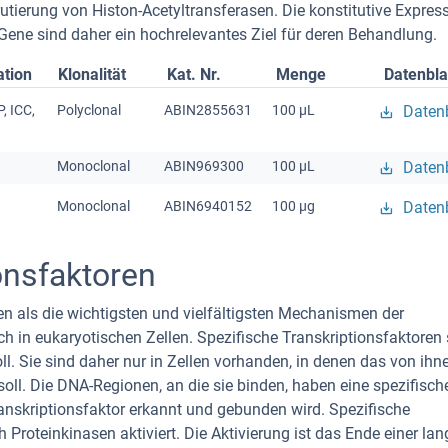
ierung von Histon-Acetyltransferasen. Die konstitutive Expres
ene sind daher ein hochrelevantes Ziel für deren Behandlung.
ation
Klonalität
Kat. Nr.
Menge
Datenbla
P, ICC,
Polyclonal
ABIN2855631
100 μL
Datenb
Monoclonal
ABIN969300
100 μL
Datenb
Monoclonal
ABIN6940152
100 μg
Datenb
onsfaktoren
en als die wichtigsten und vielfältigsten Mechanismen der
h in eukaryotischen Zellen. Spezifische Transkriptionsfaktoren
ll. Sie sind daher nur in Zellen vorhanden, in denen das von ihn
 soll. Die DNA-Regionen, an die sie binden, haben eine spezifisch
anskriptionsfaktor erkannt und gebunden wird. Spezifische
 Proteinkinasen aktiviert. Die Aktivierung ist das Ende einer la