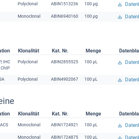
Polyclonal
ABIN1513236
100 μg
Datenb
Monoclonal
ABIN6940160
100 μg
Datenb
ation
Klonalität
Kat. Nr.
Menge
Datenbla
P, IHC
Polyclonal
ABIN2855525
100 μL
Datenb
, ChIP
SA
Polyclonal
ABIN4902067
100 μL
Datenb
eine
ation
Klonalität
Kat. Nr.
Menge
Datenbla
FACS
Monoclonal
ABIN1724921
100 μL
Datenb
Monoclonal
ABIN1724875
100 μL
Datenb