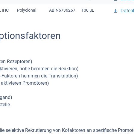
, IHC
Polyclonal
ABIN6736267
100 μL
Datenb
ptionsfaktoren
en Rezeptoren)
aktivieren, hohe hemmen die Reaktion)
-Faktoren hemmen die Transkription)
 aktivieren Promotoren)
igand)
telle
 die selektive Rekrutierung von Kofaktoren an spezifische Promo