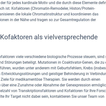
der für jedes kardinale Motiv und die durch diese Elemente defin
ch ist. Kofaktoren (Chromatin-Remodeler, Histon/Protein-
nisieren die lokale Chromatinstruktur und koordinieren das
tionen in der Nähe und tragen so zur Gesamtregulation der
 Kofaktoren als vielversprechende
ofaktoren viele verschiedene biologische Prozesse steuern, sind 
nd Störungen beteiligt. Mutationen in Coaktivator-Genen, die zu
 führen, wurden unter anderem mit Geburtsfehlern, Krebs (insbe
 Entwicklungsstörungen und geistiger Behinderung in Verbindu
e Ziele für medikamentöse Therapien. Sie werden durch einen
lle über eine Zunahme oder Abnahme der Genexpression ermöglic
Vielzahl von Transkriptionsfaktoren und Kofaktoren für Ihre Fors
lte Ihr Target nicht dabei sein, kontaktieren Sie unser Team von