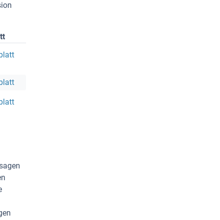
sion
tt
latt
latt
latt
 sagen
en
e
ngen