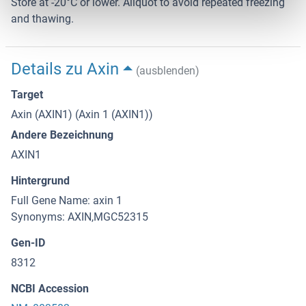
Store at -20°C or lower. Aliquot to avoid repeated freezing
and thawing.
Details zu Axin
(ausblenden)
Target
Axin (AXIN1) (Axin 1 (AXIN1))
Andere Bezeichnung
AXIN1
Hintergrund
Full Gene Name: axin 1
Synonyms: AXIN,MGC52315
Gen-ID
8312
NCBI Accession