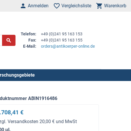
Anmelden
Vergleichsliste
Warenkorb
Telefon:
+49 (0)241 95 163 153
Fax:
+49 (0)241 95 163 155
E-Mail:
orders@antikoerper-online.de
rschungsgebiete
oduktnummer ABIN1916486
.708,41 €
zgl. Versandkosten 20,00 € und MwSt
00 μL