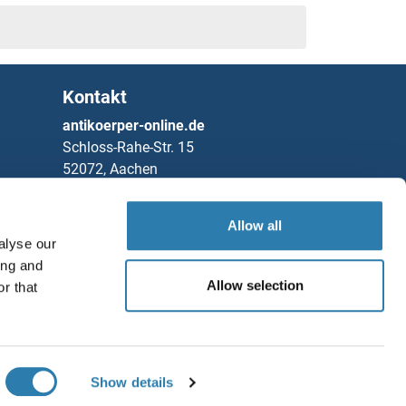
Kontakt
antikoerper-online.de
Schloss-Rahe-Str. 15
52072, Aachen
Deutschland
Allow all
Telefon
+49 (0)241 95 163 153
alyse our
Fax
+49 (0)241 95 163 155
ing and
Partners
Allow selection
r that
Speichern / Teilen
Rockland Immunochemicals, Inc.
Chat with us!
Show details