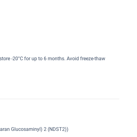
 store -20°C for up to 6 months. Avoid freeze-thaw
paran Glucosaminyl) 2 (NDST2))