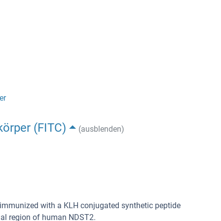
er
körper (FITC)
(ausblenden)
 immunized with a KLH conjugated synthetic peptide
nal region of human NDST2.