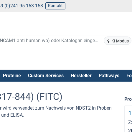
9 (0)241 95 163 153
Kontakt
KI Modus
Proteine
Custom Services
Hersteller
Pathways
Fo
17-844) (FITC)
Pr
er wird verwendet zum Nachweis von NDST2 in Proben
1
 und ELISA.
Z
2