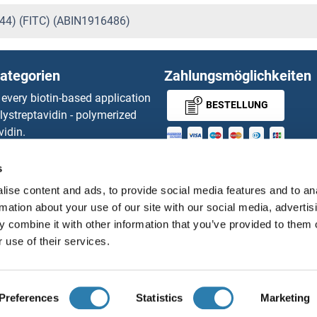
844) (FITC) (ABIN1916486)
ategorien
Zahlungsmöglichkeiten
 every biotin-based application
BESTELLUNG
lystreptavidin - polymerized
vidin.
gnal™ Nuclease ELISA Kit
MONEY-BACK-
 RFP Antibody
s
d Original products
GUARANTEE
ise content and ads, to provide social media features and to an
its
rmation about your use of our site with our social media, advertis
ies online purchase process
 combine it with other information that you’ve provided to them o
Distributoren
 use of their services.
Deutsch
Deutschland
Preferences
Statistics
Marketing