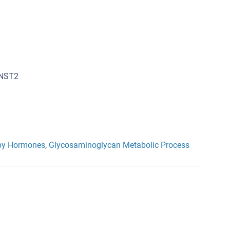
 NST2
 by Hormones
,
Glycosaminoglycan Metabolic Process