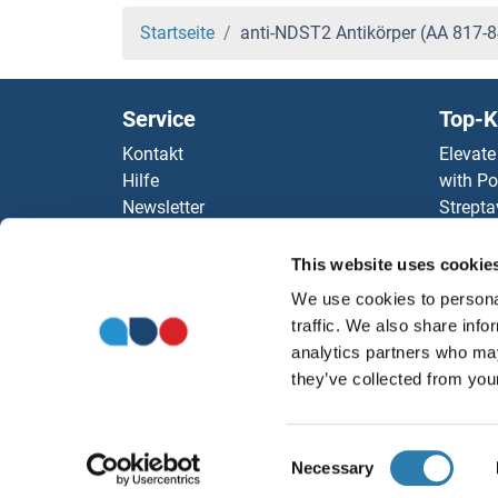
Startseite
anti-NDST2 Antikörper (AA 817-
Service
Top-K
Kontakt
Elevate
Hilfe
with Po
Newsletter
Strepta
Ressourcen
AccuSi
Top Antigen Products
Rabbit
This website uses cookie
Sitemap
Rocklan
We use cookies to personal
ELISA K
traffic. We also share info
antibod
analytics partners who may
Unsere 
they’ve collected from your
Consent
Necessary
Selection