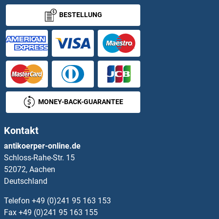
BESTELLUNG
Aldosterone Antikörper
ALG1 Antikörper
ALG10 Antikörper
ALG10B Antikörper
MONEY-BACK-GUARANTEE
ALG11 Antikörper
Kontakt
ALG12 Antikörper
antikoerper-online.de
Schloss-Rahe-Str. 15
ALG13 Antikörper
52072, Aachen
Deutschland
ALG14 Antikörper
Telefon
+49 (0)241 95 163 153
ALG2 Antikörper
Fax
+49 (0)241 95 163 155