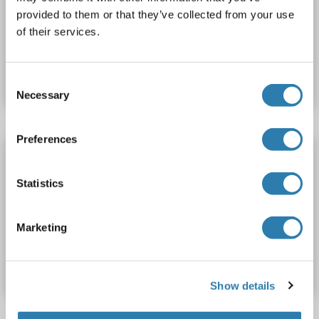
provided to them or that they’ve collected from your use
of their services.
Produktnummer ABIN5530271
Datenblatt
Details
Consent
Necessary
Selection
Preferences
ALDH8A1 Antikörper (C-Term)
ALDH8A1
Reaktivität: Human
WB
Wirt: Kaninchen
Statistics
Polyclonal
unconjugated
Marketing
Produktnummer ABIN5514490
Datenblatt
Details
Show details