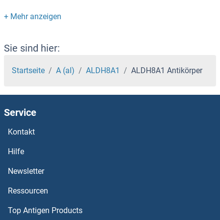
ALDH3A1 Antikörper
ALDH2 Antikörper
Sie sind hier:
ALDH1L2 Antikörper
Startseite
A (al)
ALDH8A1
ALDH8A1 Antikörper
ALDH1L1 Antikörper
Service
ALDH1B1 Antikörper
Kontakt
ALDH1A3 Antikörper
Hilfe
ALDH1A2 Antikörper
Newsletter
Ressourcen
ALDH1A1 Antikörper
Top Antigen Products
ALDH16A1 Antikörper