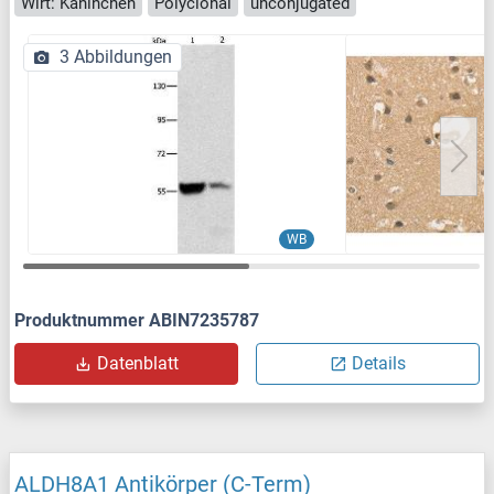
Wirt: Kaninchen
Polyclonal
unconjugated
3 Abbildungen
WB
Produktnummer ABIN7235787
Datenblatt
Details
ALDH8A1 Antikörper (C-Term)