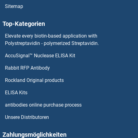
Sitemap
Aldehyde Dehydrogenase Antikörper
Top-Kategorien
Alcohol Dehydrogenase 7 (Class IV), mu Or sigma Polypeptide Antikörper
Elevate every biotin-based application with
Alcohol Dehydrogenase Antikörper
Polystreptavidin - polymerized Streptavidin.
AccuSignal™ Nuclease ELISA Kit
Albumin Antikörper
Rabbit RFP Antibody
ALDH9A1 Antikörper
Rockland Original products
ALDOA Antikörper
ELISA Kits
ALDOB Antikörper
antibodies online purchase process
Unsere Distributoren
Aldolase Antikörper
Aldolase C, Fructose-Bisphosphate Antikörper
Zahlungsmöglichkeiten