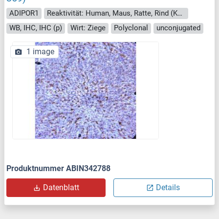
ADIPOR1
Reaktivität: Human, Maus, Ratte, Rind (Kuh), Hund, Pferd, Schwein, Hamster, Affe, Huhn
WB, IHC, IHC (p)
Wirt: Ziege
Polyclonal
unconjugated
1 image
Produktnummer ABIN342788
Datenblatt
Details