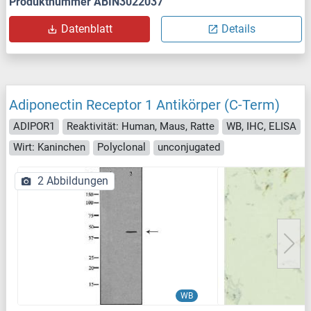
Produktnummer ABIN3022037
Datenblatt
Details
Adiponectin Receptor 1 Antikörper (C-Term)
ADIPOR1
Reaktivität: Human, Maus, Ratte
WB, IHC, ELISA
Wirt: Kaninchen
Polyclonal
unconjugated
2 Abbildungen
WB