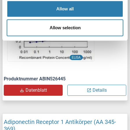
Allow all
1 image
Allow selection
ELISA
Produktnummer ABIN526445
Datenblatt
Details
Adiponectin Receptor 1 Antikörper (AA 345-
369)