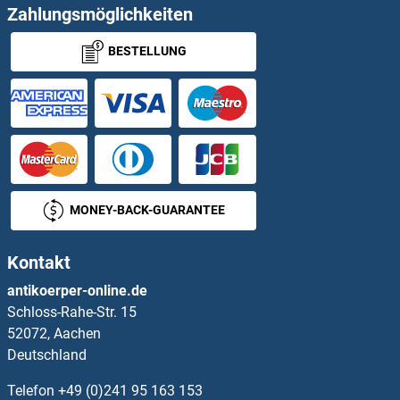
Zahlungsmöglichkeiten
ADNP Antikörper
BESTELLUNG
ADNP Homeobox 2 Antikörper
ADO Antikörper
ADORA1 Antikörper
ADP-Ribosylation Factor 3 Antikörper
MONEY-BACK-GUARANTEE
ADP-Ribosylation Factor 6 Antikörper
Kontakt
ADP-Ribosylation Factor-Like 4A Antikörper
antikoerper-online.de
Schloss-Rahe-Str. 15
ADP-Ribosylation Factor-Like 4C Antikörper
52072, Aachen
Deutschland
ADPGK Antikörper
Telefon
+49 (0)241 95 163 153