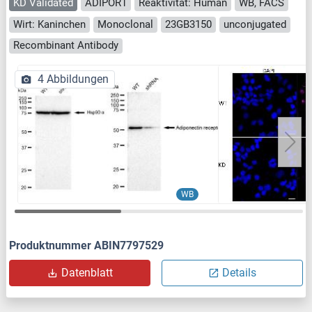
KD Validated
ADIPOR1
Reaktivität: Human
WB, FACS
Wirt: Kaninchen
Monoclonal
23GB3150
unconjugated
Recombinant Antibody
4 Abbildungen
WB
Produktnummer ABIN7797529
Datenblatt
Details