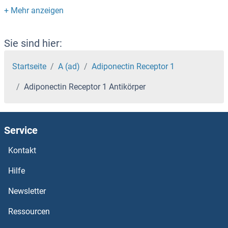
ADH1B Antikörper
ADH1A Antikörper
Sie sind hier:
ADH1 Antikörper
Startseite
A (ad)
Adiponectin Receptor 1
Adiponectin Receptor 1 Antikörper
Adenylosuccinate Lyase Antikörper
Adenylate Kinase 7 Antikörper
Service
Adenylate Kinase 5 Antikörper
Kontakt
Adenylate Kinase 3 Antikörper
Hilfe
Newsletter
Adenylate Kinase 2 Antikörper
Ressourcen
Adenylate Kinase 1 Antikörper