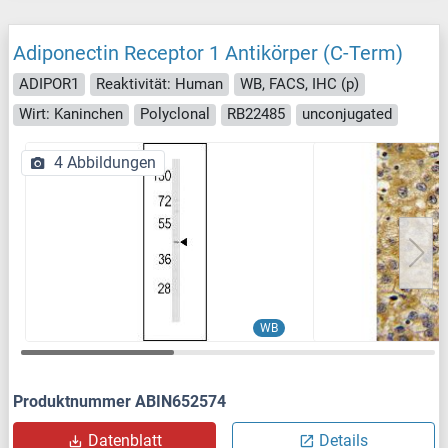
Adiponectin Receptor 1 Antikörper (C-Term)
ADIPOR1
Reaktivität: Human
WB, FACS, IHC (p)
Wirt: Kaninchen
Polyclonal
RB22485
unconjugated
4 Abbildungen
WB
Produktnummer ABIN652574
Datenblatt
Details