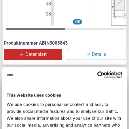
WB
Produktnummer ABIN3003843
Datenblatt
Details
Adiponectin Receptor 1 Antikörper (AA 357-
375)
This website uses cookies
ADIPOR1
Reaktivität: Human
IHC
Wirt: Kaninchen
We use cookies to personalise content and ads, to
Polyclonal
unconjugated
provide social media features and to analyse our traffic.
We also share information about your use of our site with
3 Abbildungen
our social media, advertising and analytics partners who