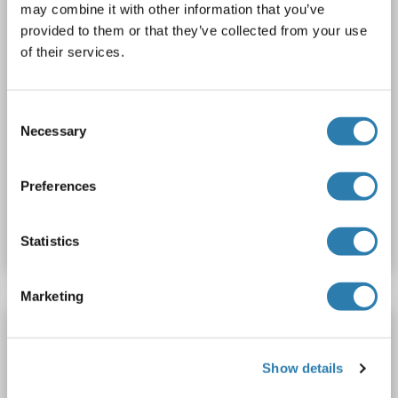
may combine it with other information that you’ve
provided to them or that they’ve collected from your use
of their services.
Consent
Necessary
WB
Selection
Preferences
Produktnummer ABIN2871647
Datenblatt
Details
Statistics
Marketing
Adiponectin Receptor 1 Antikörper (AA 72-136)
ADIPOR1
Reaktivität: Human
ELISA
Wirt: Maus
Show details
Monoclonal
2C8
unconjugated