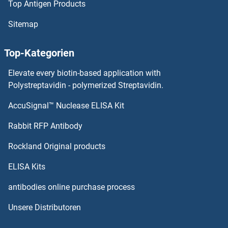
Top Antigen Products
Adenylate Cyclase Activating Polypeptide 1 (Pituitary) Antikörper
Sitemap
Adenovirus Antikörper
Top-Kategorien
Adenosylmethionine Decarboxylase 1 Antikörper
Elevate every biotin-based application with
Polystreptavidin - polymerized Streptavidin.
Adenosine A3 Receptor Antikörper
AccuSignal™ Nuclease ELISA Kit
Adiponectin Receptor 2 Antikörper
Rabbit RFP Antibody
ADIPOQ Antikörper
Rockland Original products
Adipsin Antikörper
ELISA Kits
antibodies online purchase process
ADK Antikörper
Unsere Distributoren
ADMA Antikörper