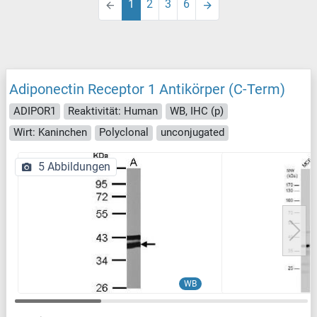
1
2
3
6
Adiponectin Receptor 1 Antikörper (C-Term)
ADIPOR1
Reaktivität: Human
WB, IHC (p)
Wirt: Kaninchen
Polyclonal
unconjugated
5 Abbildungen
WB