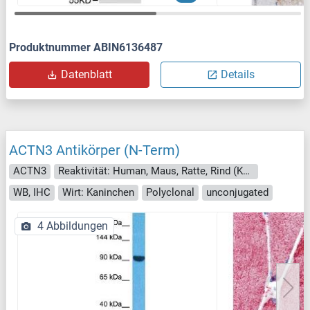
Produktnummer ABIN6136487
Datenblatt
Details
ACTN3 Antikörper (N-Term)
ACTN3
Reaktivität: Human, Maus, Ratte, Rind (Kuh), Kaninchen, Hund, Meerschweinchen, Pferd, Zebrafisch (Danio rerio)
WB, IHC
Wirt: Kaninchen
Polyclonal
unconjugated
4 Abbildungen