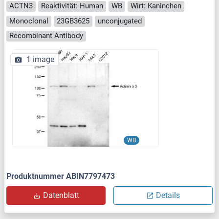
ACTN3
Reaktivität: Human
WB
Wirt: Kaninchen
Monoclonal
23GB3625
unconjugated
Recombinant Antibody
1 image
WB
Produktnummer ABIN7797473
Datenblatt
Details