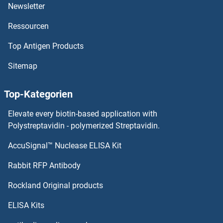
Actin, alpha 2, Smooth Muscle, Aorta Antikörper
Newsletter
Ressourcen
Actin, alpha 1, Skeletal Muscle Antikörper
Top Antigen Products
Actin-Related Protein 2 Antikörper
Sitemap
Actin-Like 7A Antikörper
Top-Kategorien
Actin-Like 6B Antikörper
Elevate every biotin-based application with
Actin-Like 6A Antikörper
Polystreptavidin - polymerized Streptavidin.
AccuSignal™ Nuclease ELISA Kit
Actin Related Protein 2/3 Complex, Subunit 5, 16kDa Antikörper
Rabbit RFP Antibody
ACTR10 Antikörper
Rockland Original products
ACTR1A Antikörper
ELISA Kits
ACTR1B Antikörper