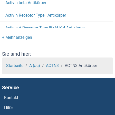
Activin-beta Antikörper
Activin Receptor Type I Antikörper
Activin A Receptor Type IB/ALK-4 Antikörper
Activator of Basal Transcription 1 Antikörper
Activating Transcription Factor 7 Antikörper
Sie sind hier:
Activated Leukocyte Cell Adhesion Molecule Antikörper
Startseite
A (ac)
ACTN3
ACTN3 Antikörper
Actin, gamma 1 Antikörper
Service
Actin, Beta, gamma Antikörper
Kontakt
Actin, Alpha, Cardiac Muscle 1 Antikörper
Hilfe