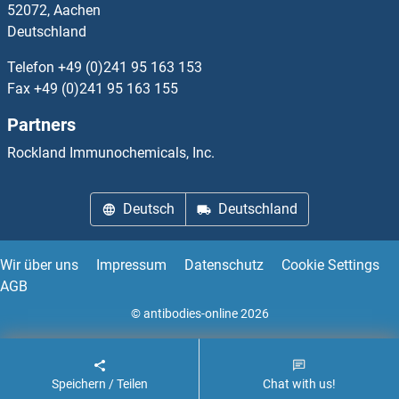
52072, Aachen
Deutschland
ACVR2B Antikörper
Telefon
+49 (0)241 95 163 153
ACVRL1 Antikörper
Fax
+49 (0)241 95 163 155
Partners
Acyl-CoA Dehydrogenase, C-4 To C-12 Straight Chain Antikörper
Rockland Immunochemicals, Inc.
Acyl-CoA Synthetase Long-Chain Family Member 1 Antikörper
Deutsch
Deutschland
Acylglycerol Kinase Antikörper
ACYP1 Antikörper
Wir über uns
Impressum
Datenschutz
Cookie Settings
AGB
Acyp2 Antikörper
© antibodies-online 2026
ADA Antikörper
Speichern / Teilen
Chat with us!