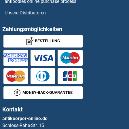
antibodies online purchase process
Unsere Distributoren
ACTR3B Antikörper
ACTR5 Antikörper
Zahlungsmöglichkeiten
BESTELLUNG
ACTR6 Antikörper
ACTR8 Antikörper
ACTRT1 Antikörper
ACTRT2 Antikörper
MONEY-BACK-GUARANTEE
ACVA Antikörper
Kontakt
ACVR1C/ALK7 Antikörper
antikoerper-online.de
Schloss-Rahe-Str. 15
ACVR2A Antikörper