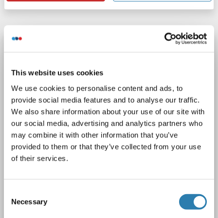
ACTN3 Antikörper (AA 574-617)
ACTN3
Reaktivität: Human, Maus, Ratte
This website uses cookies
WB, IF, IHC (p), FACS
Wirt: Kaninchen
Polyclonal
We use cookies to personalise content and ads, to
unconjugated
provide social media features and to analyse our traffic.
We also share information about your use of our site with
3 Abbildungen
our social media, advertising and analytics partners who
may combine it with other information that you’ve
provided to them or that they’ve collected from your use
of their services.
Consent
WB
Necessary
Selection