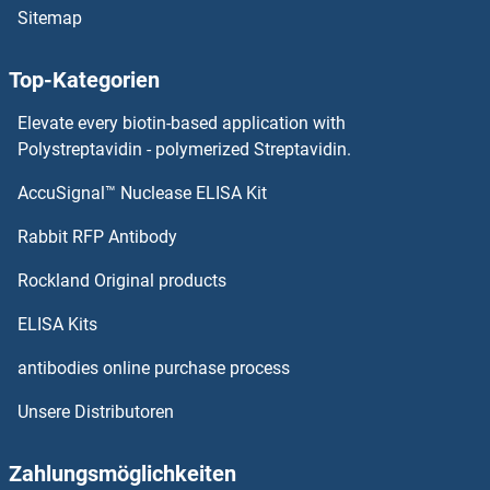
Sitemap
ABCC3 ELISA Kits
Top-Kategorien
ABCC2 ELISA Kits
Elevate every biotin-based application with
ABCC12 ELISA Kits
Polystreptavidin - polymerized Streptavidin.
AccuSignal™ Nuclease ELISA Kit
ABCC11 ELISA Kits
Rabbit RFP Antibody
ABHD15 ELISA Kits
Rockland Original products
ABHD17A ELISA Kits
ELISA Kits
ABHD17C ELISA Kits
antibodies online purchase process
Unsere Distributoren
ABHD2 ELISA Kits
ABHD3 ELISA Kits
Zahlungsmöglichkeiten