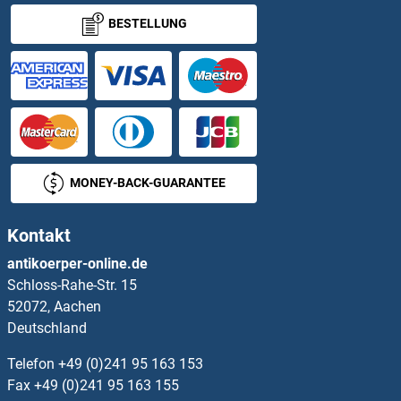
BESTELLUNG
ABHD4 ELISA Kits
ABHD5 ELISA Kits
ABHD6 ELISA Kits
ABHD8 ELISA Kits
MONEY-BACK-GUARANTEE
Abhydrolase Domain Containing 17B ELISA Kits
Kontakt
ABI1 ELISA Kits
antikoerper-online.de
Schloss-Rahe-Str. 15
ABL1 ELISA Kits
52072, Aachen
Deutschland
ABO ELISA Kits
Telefon
+49 (0)241 95 163 153
ABP ELISA Kits
Fax
+49 (0)241 95 163 155