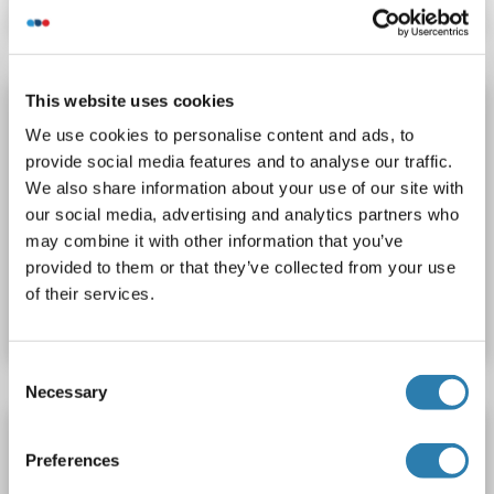
This website uses cookies
ABHD14B ELISA Kit
We use cookies to personalise content and ads, to
ABHD14B
Reaktivität: Maus
Colorimetric
provide social media features and to analyse our traffic.
Competition ELISA
0.5-10 ng/mL
We also share information about your use of our site with
Cell Culture Supernatant, Plasma, Serum, Tissue Homogenate
our social media, advertising and analytics partners who
may combine it with other information that you’ve
provided to them or that they’ve collected from your use
Produktnummer ABIN1745079
of their services.
Datenblatt
Details
Consent
Necessary
Selection
ABHD14B ELISA Kit
Preferences
ABHD14B
Reaktivität: Kaninchen
Colorimetric