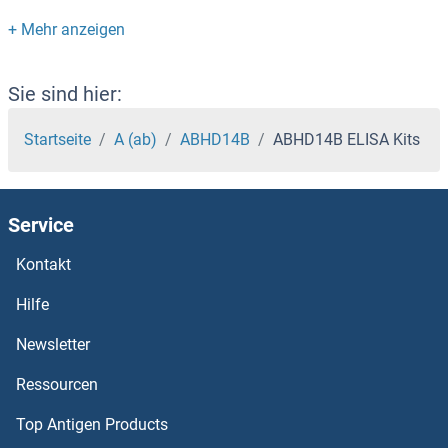
Abeta 1-42 ELISA Kits
Abcg3 ELISA Kits
Sie sind hier:
ABCG1 ELISA Kits
Startseite
A (ab)
ABHD14B
ABHD14B ELISA Kits
ABCD1 ELISA Kits
Service
ABCC9 ELISA Kits
Kontakt
ABCC8 ELISA Kits
Hilfe
ABCC6 ELISA Kits
Newsletter
Ressourcen
ABCC5 ELISA Kits
Top Antigen Products
ABCC4 ELISA Kits