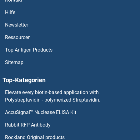
ABCC5 ELISA Kits
Hilfe
ABCC4 ELISA Kits
Newsletter
Ressourcen
ABCC3 ELISA Kits
Top Antigen Products
ABCC2 ELISA Kits
Sitemap
ABCC12 ELISA Kits
Top-Kategorien
ABCC11 ELISA Kits
Elevate every biotin-based application with
ABCC10 ELISA Kits
Polystreptavidin - polymerized Streptavidin.
AccuSignal™ Nuclease ELISA Kit
ABCC1 ELISA Kits
Rabbit RFP Antibody
ABHD14A ELISA Kits
Rockland Original products