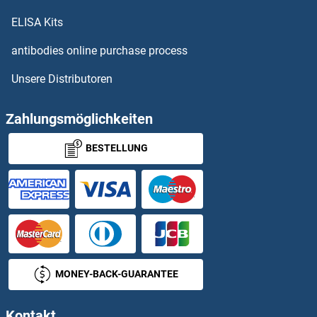
ABHD14B ELISA Kits
ELISA Kits
ABHD15 ELISA Kits
antibodies online purchase process
Unsere Distributoren
ABHD17A ELISA Kits
ABHD17C ELISA Kits
Zahlungsmöglichkeiten
BESTELLUNG
ABHD2 ELISA Kits
ABHD3 ELISA Kits
ABHD4 ELISA Kits
ABHD5 ELISA Kits
MONEY-BACK-GUARANTEE
ABHD6 ELISA Kits
Kontakt