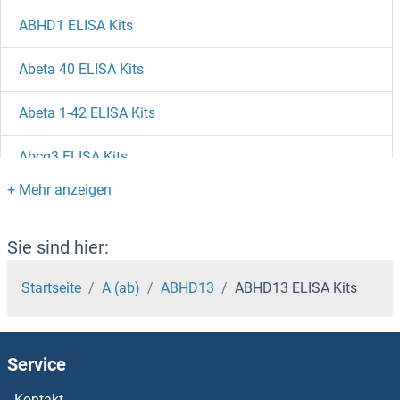
ABHD1 ELISA Kits
Abeta 40 ELISA Kits
Abeta 1-42 ELISA Kits
Abcg3 ELISA Kits
ABCG1 ELISA Kits
ABCD1 ELISA Kits
Sie sind hier:
ABCC9 ELISA Kits
Startseite
A (ab)
ABHD13
ABHD13 ELISA Kits
ABCC8 ELISA Kits
Service
ABCC6 ELISA Kits
Kontakt