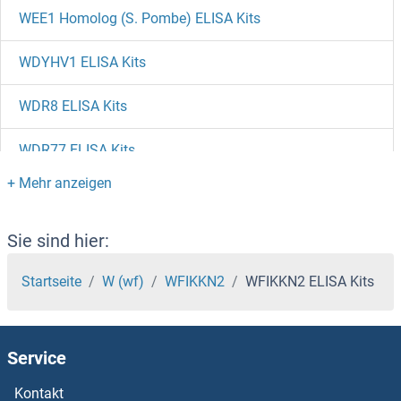
WEE1 Homolog (S. Pombe) ELISA Kits
WDYHV1 ELISA Kits
WDR8 ELISA Kits
WDR77 ELISA Kits
WDR5 ELISA Kits
WBP2NL ELISA Kits
Sie sind hier:
WASP ELISA Kits
Startseite
W (wf)
WFIKKN2
WFIKKN2 ELISA Kits
WASF2 ELISA Kits
Service
WASF1 ELISA Kits
Kontakt