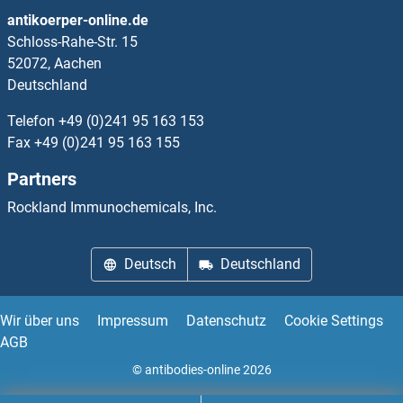
WNT10B ELISA Kits
antikoerper-online.de
Schloss-Rahe-Str. 15
WNT16 ELISA Kits
52072, Aachen
Deutschland
WNT2 ELISA Kits
Telefon
+49 (0)241 95 163 153
WNT3 ELISA Kits
Fax
+49 (0)241 95 163 155
Partners
WNT3A ELISA Kits
Rockland Immunochemicals, Inc.
WNT4 ELISA Kits
Deutsch
Deutschland
WNT5A ELISA Kits
WNT5B ELISA Kits
Wir über uns
Impressum
Datenschutz
Cookie Settings
AGB
WNT6 ELISA Kits
© antibodies-online 2026
WNT7A ELISA Kits