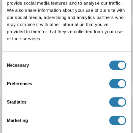
Datenblatt
Details
provide social media features and to analyse our traffic.
We also share information about your use of our site with
our social media, advertising and analytics partners who
may combine it with other information that you’ve
provided to them or that they’ve collected from your use
WFIKKN2 ELISA Kit
of their services.
WFIKKN2
Reaktivität: Rind (Kuh)
Colorimetric
Produktnummer ABIN2870263
Consent
Necessary
Selection
Datenblatt
Details
Preferences
WFIKKN2 ELISA Kit
Statistics
WFIKKN2
Reaktivität: Maus
Colorimetric
Marketing
Sandwich ELISA
78-5000 pg/mL
Plasma, Serum, Tissue Homogenate