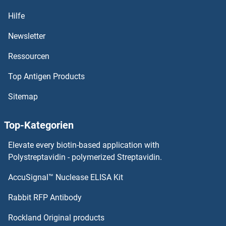
WARS ELISA Kits
Hilfe
VWF ELISA Kits
Newsletter
Ressourcen
VWC2 ELISA Kits
Top Antigen Products
VWA2 ELISA Kits
Sitemap
VWA1 ELISA Kits
Top-Kategorien
VTCN1 ELISA Kits
Elevate every biotin-based application with
VSNL1 ELISA Kits
Polystreptavidin - polymerized Streptavidin.
AccuSignal™ Nuclease ELISA Kit
VSIG4 ELISA Kits
Rabbit RFP Antibody
WFS1 ELISA Kits
Rockland Original products