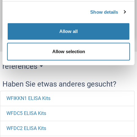
Show details
Produktnummer ABIN5594800
Datenblatt
Details
Allow all
Allow selection
Target information, Synonyms, Latest
references
Haben Sie etwas anderes gesucht?
WFIKKN1 ELISA Kits
WFDC5 ELISA Kits
WFDC2 ELISA Kits