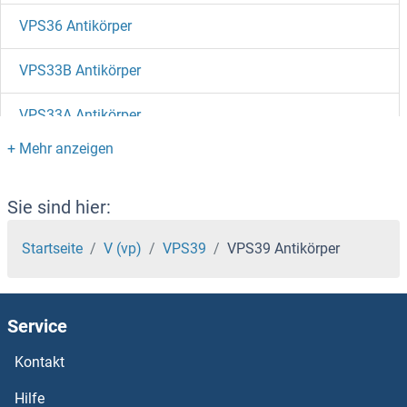
VPS36 Antikörper
VPS33B Antikörper
VPS33A Antikörper
VPS29 Antikörper
VPS28 Antikörper
Sie sind hier:
VPS26B Antikörper
Startseite
V (vp)
VPS39
VPS39 Antikörper
VPS25 Antikörper
Service
VPS18 Antikörper
Kontakt
VPS16 Antikörper
Hilfe