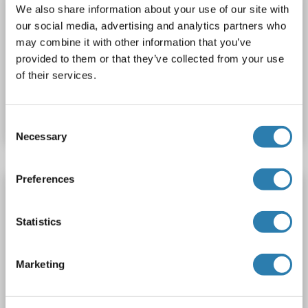
VPS39 Antikörper
We also share information about your use of our site with
our social media, advertising and analytics partners who
VPS39
Reaktivität: Saccharomyces cerevisiae
WB, ELISA
may combine it with other information that you’ve
Wirt: Kaninchen
Polyclonal
unconjugated
provided to them or that they’ve collected from your use
of their services.
Produktnummer ABIN7179193
Datenblatt
Details
Consent
Necessary
Selection
Preferences
VPS39 Antikörper (C-Term)
VPS39
Reaktivität: Human, Maus, Ratte
Statistics
WB, ELISA, IF, IHC (p)
Wirt: Kaninchen
Polyclonal
unconjugated
Marketing
Produktnummer ABIN6991489