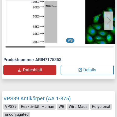
WB
Produktnummer ABIN7175353
Datenblatt
Details
VPS39 Antikörper (AA 1-875)
VPS39
Reaktivität: Human
WB
Wirt: Maus
Polyclonal
unconjugated