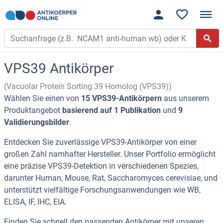
VPS39 Antikörper
(Vacuolar Protein Sorting 39 Homolog (VPS39))
Wählen Sie einen von
15 VPS39-Antikörpern
aus unserem
Produktangebot
basierend auf 1 Publikation
und
9
Validierungsbilder
.
Entdecken Sie zuverlässige VPS39-Antikörper von einer
großen Zahl namhafter Hersteller. Unser Portfolio ermöglicht
eine präzise VPS39-Detektion in verschiedenen Spezies,
darunter Human, Mouse, Rat, Saccharomyces cerevisiae, und
unterstützt vielfältige Forschungsanwendungen wie WB,
ELISA, IF, IHC, EIA.
Finden Sie schnell den passenden Antikörper mit unseren