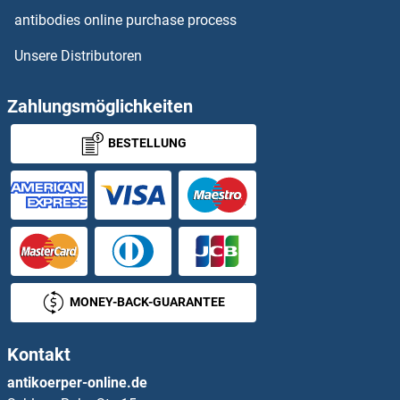
VPS4A Antikörper
antibodies online purchase process
Unsere Distributoren
VPS4B Antikörper
VPS51 Antikörper
Zahlungsmöglichkeiten
BESTELLUNG
VPS52 Antikörper
VPS53 Antikörper
VPS54 Antikörper
VPS72 Antikörper
MONEY-BACK-GUARANTEE
Vpx Protein Antikörper
Kontakt
VRK1 Antikörper
antikoerper-online.de