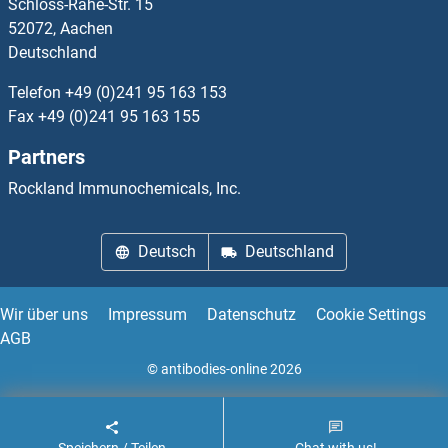
Schloss-Rahe-Str. 15
VRK2 Antikörper
52072, Aachen
Deutschland
VRK3 Antikörper
Telefon
+49 (0)241 95 163 153
VSIG1 Antikörper
Fax
+49 (0)241 95 163 155
Partners
VSIG2 Antikörper
Rockland Immunochemicals, Inc.
VSIG4 Antikörper
Deutsch
Deutschland
VSIG8 Antikörper
VSNL1 Antikörper
Wir über uns
Impressum
Datenschutz
Cookie Settings
AGB
VSTM1 Antikörper
© antibodies-online 2026
VSTM2L Antikörper