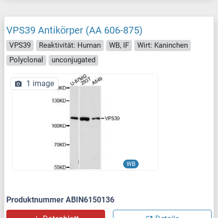
VPS39 Antikörper (AA 606-875)
VPS39
Reaktivität: Human
WB, IF
Wirt: Kaninchen
Polyclonal
unconjugated
1 image
WB
Produktnummer ABIN6150136