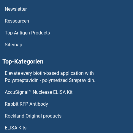
vps13d Antikörper
Newsletter
Ressourcen
VPS13A Antikörper
Top Antigen Products
VPS11 Antikörper
Sitemap
VPREB3 Antikörper
Top-Kategorien
VPREB1 Antikörper
Elevate every biotin-based application with
VPRBP Antikörper
Polystreptavidin - polymerized Streptavidin.
AccuSignal™ Nuclease ELISA Kit
VOPP1 Antikörper
Rabbit RFP Antibody
VPS41 Antikörper
Rockland Original products
VPS45 Antikörper
ELISA Kits