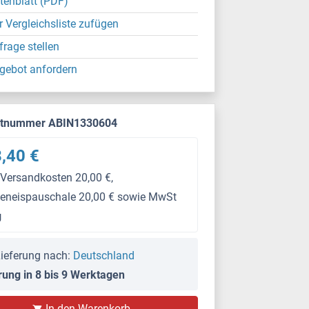
tenblatt (PDF)
r Vergleichsliste zufügen
frage stellen
gebot anfordern
ktnummer ABIN1330604
,40 €
 Versandkosten 20,00 €,
keneispauschale 20,00 € sowie MwSt
g
ieferung nach:
Deutschland
rung in 8 bis 9 Werktagen
In den Warenkorb