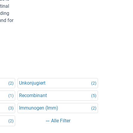
tinal
nding
und for
Unkonjugiert
(2)
(2)
Recombinant
(1)
(5)
Immunogen (Imm)
(3)
(2)
Alle Filter
(2)