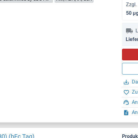
Zzgl.
50 μ
L
Liefe
Da
Zu
An
An
30) (hFc Tag)
Produ