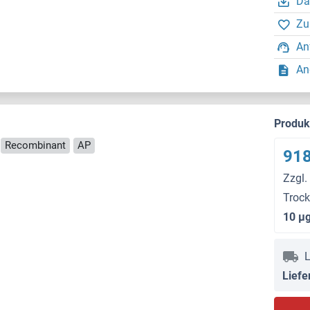
Da
Zu
An
An
Produ
Recombinant
AP
918
Zzgl.
Troc
10 μ
L
Liefe