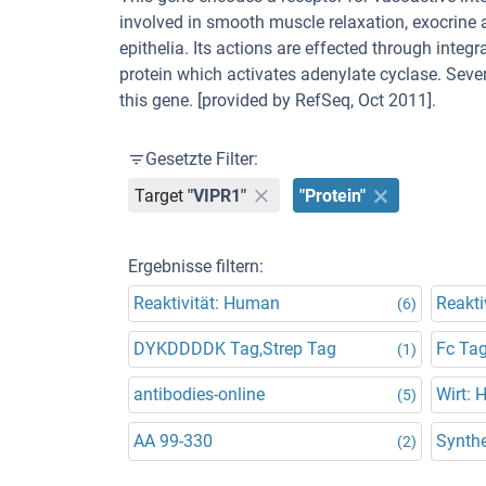
involved in smooth muscle relaxation, exocrine a
epithelia. Its actions are effected through int
protein which activates adenylate cyclase. Seve
this gene. [provided by RefSeq, Oct 2011].
Gesetzte Filter:
Target
"VIPR1"
"Protein"
Ergebnisse filtern:
Reaktivität: Human
Reakti
(6)
DYKDDDDK Tag,Strep Tag
Fc Ta
(1)
antibodies-online
Wirt: 
(5)
AA 99-330
Synthe
(2)