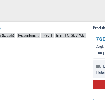
)
Produ
 (E. coli)
Recombinant
> 90 %
Imm, PC, SDS, WB
760
Zzgl.
100 
L
Liefe