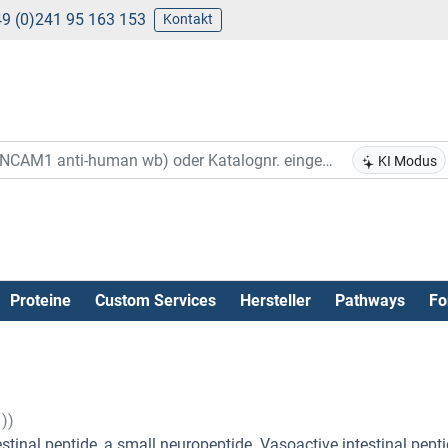
9 (0)241 95 163 153
Kontakt
KI Modus
Proteine
Custom Services
Hersteller
Pathways
Fo
))
stinal peptide, a small neuropeptide. Vasoactive intestinal pepti