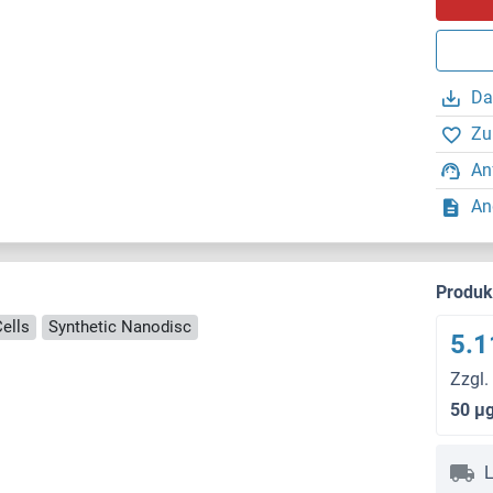
Da
Zu
An
An
Produ
ells
Synthetic Nanodisc
5.1
Zzgl.
50 μ
L