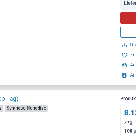
Liefe
Da
Zu
An
An
ep Tag)
Produ
s
Synthetic Nanodisc
8.1
Zzgl.
100 