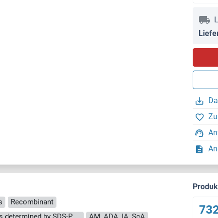
L
Liefe
Da
Zu
An
An
Produ
s
Recombinant
732
The purity of the protein is greater than 95 % as determined by SDS-PAGE and Coomassie blue staining.
AM, ADA, IA, ScA