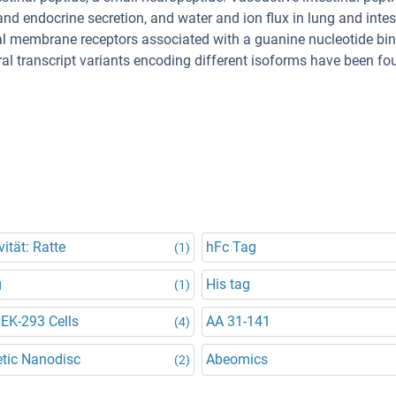
nd endocrine secretion, and water and ion flux in lung and intes
egral membrane receptors associated with a guanine nucleotide bi
ral transcript variants encoding different isoforms have been fo
vität: Ratte
hFc Tag
(1)
g
His tag
(1)
HEK-293 Cells
AA 31-141
(4)
tic Nanodisc
Abeomics
(2)