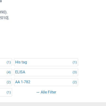
 a
390).
2010].
His tag
(1)
(1)
ELISA
(4)
(3)
AA 1-782
(2)
(2)
Alle Filter
(1)