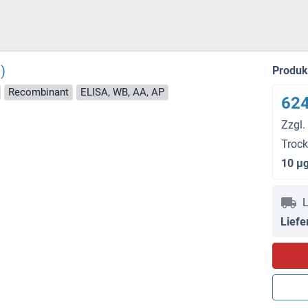
)
Produ
Recombinant
ELISA, WB, AA, AP
624
Zzgl.
Troc
10 μ
L
Liefe