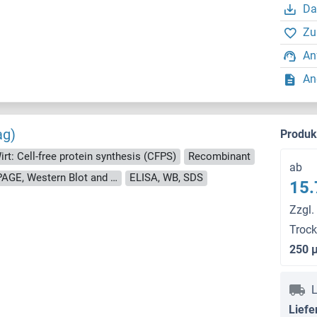
Da
Zu
An
An
ag)
Produ
irt: Cell-free protein synthesis (CFPS)
Recombinant
ab
approximately 70-80 % as determined by SDS PAGE, Western Blot and analytical SEC (HPLC).
ELISA, WB, SDS
15.
Zzgl.
Troc
250 
L
Liefe