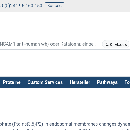
9 (0)241 95 163 153
Kontakt
KI Modus
Proteine
Custom Services
Hersteller
Pathways
Fo
osphate (PtdIns(3,5)P2) in endosomal membranes changes dynam