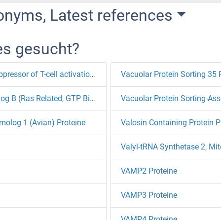
onyms, Latest references
es gesucht?
V-type immunoglobulin domain-containing suppressor of T-cell activation Proteine
Vacuolar Protein Sorting 35 
V-Ral Simian Leukemia Viral Oncogene Homolog B (Ras Related, GTP Binding Protein) Proteine
Vacuolar Protein Sorting-Ass
molog 1 (Avian) Proteine
Valosin Containing Protein P
Valyl-tRNA Synthetase 2, Mit
VAMP2 Proteine
VAMP3 Proteine
VAMP4 Proteine