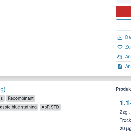
Da
Zu
An
An
g)
Produ
ls
Recombinant
1.1
ssie blue staining
AbP, STD
Zzgl.
Troc
20 μ