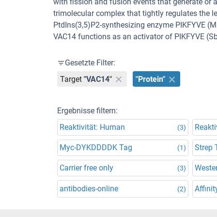
with fission and fusion events that generate or 
trimolecular complex that tightly regulates the 
PtdIns(3,5)P2-synthesizing enzyme PIKFYVE (M
VAC14 functions as an activator of PIKFYVE (Sb
Gesetzte Filter:
Target
"VAC14"
"Protein"
Ergebnisse filtern:
Reaktivität: Human
Reakti
(3)
Myc-DYKDDDDK Tag
Strep 
(1)
Carrier free only
Wester
(3)
antibodies-online
Affinit
(2)