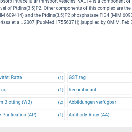
absorb intracellular transport vesicles. VAC14 is a component of
level of PtdIns(3,5)P2. Other components of this complex are the
IM 609414) and the PtdIns(3,5)P2 phosphatase FIG4 (MIM 609
rissa et al., 2007 [PubMed 17556371]).[supplied by OMIM, Feb 
vität: Ratte
GST tag
(1)
Tag
Recombinant
(1)
n Blotting (WB)
Abbildungen verfügbar
(2)
y Purification (AP)
Antibody Array (AA)
(1)