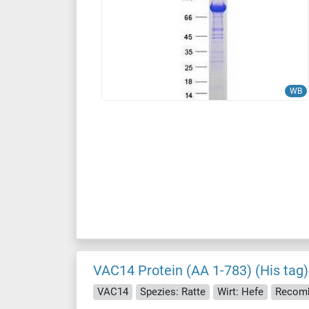
WB
VAC14 Protein (AA 1-783) (His tag)
VAC14
Spezies: Ratte
Wirt: Hefe
Recomb