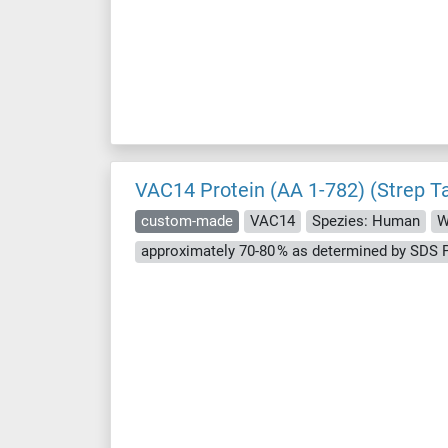
VAC14 Protein (AA 1-782) (Strep T
custom-made
VAC14
Spezies: Human
W