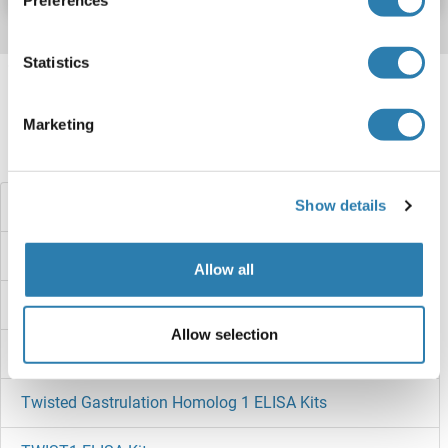
Statistics
Target information, Synonyms, Latest
references
Marketing
Haben Sie etwas anderes gesucht?
Show details
TXNDC17 ELISA Kits
TXN2 ELISA Kits
Allow all
TXN ELISA Kits
Allow selection
TXK ELISA Kits
Twisted Gastrulation Homolog 1 ELISA Kits