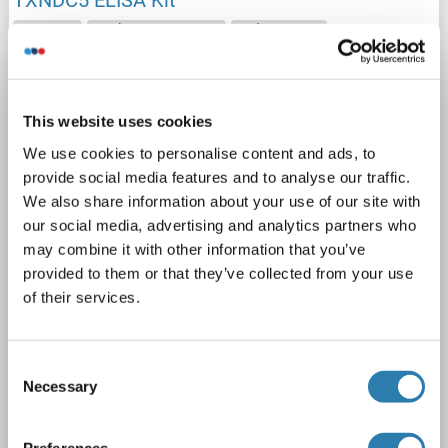
TXNDC5
Reaktivität: Human
Colorimetric
Sandwich ELISA
15.6-1000 pg/mL
Cell Lysate, Plasma, Serum, Tissue Homogenate
This website uses cookies
1 image
We use cookies to personalise content and ads, to
provide social media features and to analyse our traffic.
We also share information about your use of our site with
our social media, advertising and analytics partners who
may combine it with other information that you’ve
provided to them or that they’ve collected from your use
of their services.
ELISA
Consent
Produktnummer ABIN853091
Necessary
Selection
Datenblatt
Details
Preferences