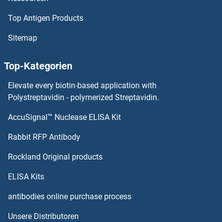
Top Antigen Products
Tumor Necrosis Factor (Ligand) Superfamily, Member 11 ELISA Kits
Sitemap
TUFT1 ELISA Kits
Top-Kategorien
TUFM ELISA Kits
Elevate every biotin-based application with
Tubulin, beta ELISA Kits
Polystreptavidin - polymerized Streptavidin.
AccuSignal™ Nuclease ELISA Kit
Tubulin, alpha 1a ELISA Kits
Rabbit RFP Antibody
TXNIP ELISA Kits
Rockland Original products
TXNL1 ELISA Kits
ELISA Kits
TXNRD1 ELISA Kits
antibodies online purchase process
Unsere Distributoren
TXNRD2 ELISA Kits