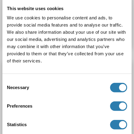
Polyclonal
Biotin
This website uses cookies
We use cookies to personalise content and ads, to
Produktnummer ABIN7166230
provide social media features and to analyse our traffic.
We also share information about your use of our site with
Datenblatt
Details
our social media, advertising and analytics partners who
may combine it with other information that you’ve
provided to them or that they’ve collected from your use
of their services.
TTYH2 Antikörper (N-Term)
TTYH2
Reaktivität: Human, Maus, Ratte
Consent
ELISA, WB, IHC (p), IF
Wirt: Kaninchen
Polyclonal
Necessary
Selection
unconjugated
Preferences
Produktnummer ABIN6991699
Datenblatt
Details
Statistics