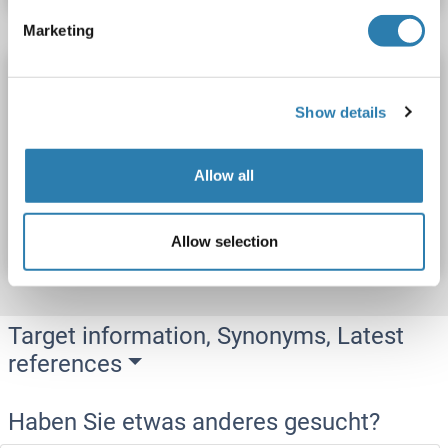
Marketing
TTYH2 Antikörper (Center)
TTYH2
Reaktivität: Human, Maus
WB
Wirt: Kaninchen
Show details
Polyclonal
unconjugated
Allow all
Produktnummer ABIN7845981
Datenblatt
Details
Allow selection
Target information, Synonyms, Latest
references
Haben Sie etwas anderes gesucht?