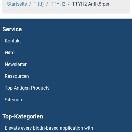
TTLL4 Antikörper
Startseite
T (tt)
TTYH2
TTYH2 Antikörper
TTLL3 Antikörper
Service
TTLL2 Antikörper
Kontakt
TTLL13 Antikörper
Hilfe
TTLL11 Antikörper
Newsletter
Ressourcen
TTLL10 Antikörper
Top Antigen Products
TTLL1 Antikörper
Sitemap
TTL Antikörper
Top-Kategorien
TTI2 Antikörper
Elevate every biotin-based application with