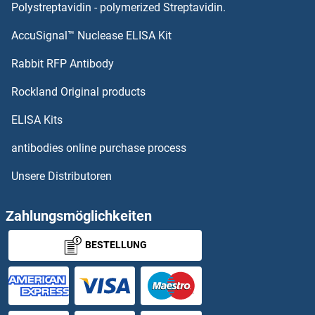
TTI1 Antikörper
Polystreptavidin - polymerized Streptavidin.
AccuSignal™ Nuclease ELISA Kit
TTF2 Antikörper
Rabbit RFP Antibody
TTYH3 Antikörper
Rockland Original products
TUB Antikörper
ELISA Kits
TUBA1A Antikörper
antibodies online purchase process
Unsere Distributoren
TUBA1B Antikörper
TUBA3C Antikörper
Zahlungsmöglichkeiten
BESTELLUNG
TUBA3E Antikörper
TUBA4A Antikörper