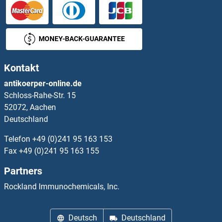
TUBA8 Antikörper
TUBAL3 Antikörper
MONEY-BACK-GUARANTEE
TUBB1 Antikörper
Kontakt
TUBB2A Antikörper
antikoerper-online.de
Schloss-Rahe-Str. 15
TUBB2B Antikörper
52072, Aachen
Deutschland
TUBB2C Antikörper
Telefon
+49 (0)241 95 163 153
TUBB3 Antikörper
Fax
+49 (0)241 95 163 155
Partners
TUBB5 Antikörper
Rockland Immunochemicals, Inc.
TUBb6 Antikörper
Deutsch
Deutschland
Tubby Protein Homolog 1 Antikörper