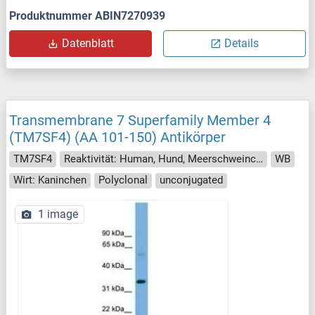
Produktnummer ABIN7270939
Datenblatt
Details
Transmembrane 7 Superfamily Member 4
(TM7SF4) (AA 101-150) Antikörper
TM7SF4
Reaktivität: Human, Hund, Meerschweinchen, Ratte, Affe
WB
Wirt: Kaninchen
Polyclonal
unconjugated
1 image