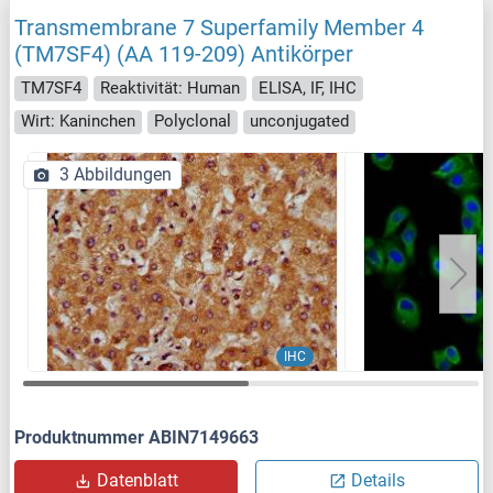
Transmembrane 7 Superfamily Member 4
(TM7SF4) (AA 119-209) Antikörper
TM7SF4
Reaktivität: Human
ELISA, IF, IHC
Wirt: Kaninchen
Polyclonal
unconjugated
3 Abbildungen
IHC
Produktnummer ABIN7149663
Datenblatt
Details