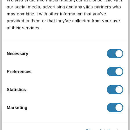
2 Abbildungen
our social media, advertising and analytics partners who
may combine it with other information that you’ve
provided to them or that they’ve collected from your use
of their services.
Consent
WB
Necessary
Selection
Produktnummer ABIN2783987
Preferences
Datenblatt
Details
Statistics
Marketing
Transmembrane 7 Superfamily Member 4
(TM7SF4) (AA 119-209) Antikörper (FITC)
TM7SF4
Reaktivität: Human
Wirt: Kaninchen
Polyclonal