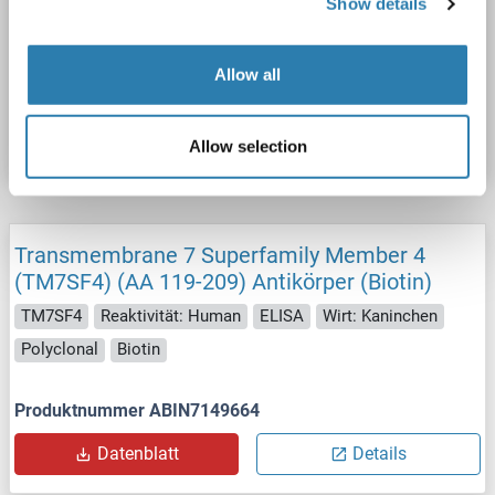
Show details
FITC
Allow all
Produktnummer ABIN7149665
Datenblatt
Details
Allow selection
Transmembrane 7 Superfamily Member 4
(TM7SF4) (AA 119-209) Antikörper (Biotin)
TM7SF4
Reaktivität: Human
ELISA
Wirt: Kaninchen
Polyclonal
Biotin
Produktnummer ABIN7149664
Datenblatt
Details