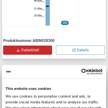
WB
Produktnummer ABIN928300
Datenblatt
Details
Transmembrane 7 Superfamily Member 4
(TM7SF4) (N-Term) Antikörper
This website uses cookies
TM7SF4
Reaktivität: Human, Hund, Meerschweinchen, Maus, Ratte, Rind (Kuh), Pferd, Kaninchen
WB
We use cookies to personalise content and ads, to
Wirt: Kaninchen
Polyclonal
unconjugated
provide social media features and to analyse our traffic.
We also share information about your use of our site with