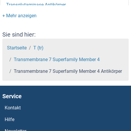
Transglutaminase Antikörper
Transgelin 3 Antikörper
Transgelin Antikörper
Sie sind hier:
Transforming Growth Factor, beta 2 Antikörper
Startseite
T (tr)
Transmembrane 7 Superfamily Member 4
Transferrin Receptor 2 Antikörper
Transmembrane 7 Superfamily Member 4 Antikörper
Transferrin Receptor Antikörper
Transferrin Antikörper
Service
Transcriptional Adaptor 3 Antikörper
Kontakt
Hilfe
Transcription Termination Factor rho Antikörper