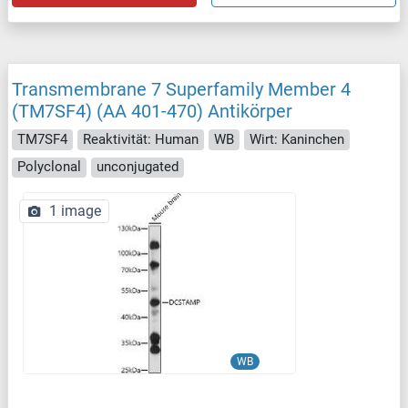
Transmembrane 7 Superfamily Member 4
(TM7SF4) (AA 401-470) Antikörper
TM7SF4
Reaktivität: Human
WB
Wirt: Kaninchen
Polyclonal
unconjugated
1 image
WB