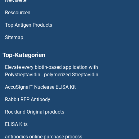
Newsletter
Transcription Factor MafK Antikörper
Ressourcen
Transcription Factor 7-Like 1 (T-Cell Specific, HMG-Box) Antikörper
Top Antigen Products
TRAM2 Antikörper
Sitemap
TRAM1L1 Antikörper
Top-Kategorien
TRAM1 Antikörper
Elevate every biotin-based application with
Polystreptavidin - polymerized Streptavidin.
Transmembrane BAX Inhibitor Motif Containing 6 Antikörper
AccuSignal™ Nuclease ELISA Kit
Transmembrane Emp24 Protein Transport Domain Containing 1 Antikörper
Rabbit RFP Antibody
Transmembrane Protease, serine 2 Antikörper
Rockland Original products
ELISA Kits
Transmembrane Protein 106B Antikörper
antibodies online purchase process