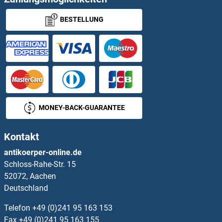
BESTELLUNG
TLR8 ELISA Kits
TLR9 ELISA Kits
TM4SF18 ELISA Kits
TM4SF20 ELISA Kits
MONEY-BACK-GUARANTEE
TM4SF5 ELISA Kits
Kontakt
TM6SF1 ELISA Kits
antikoerper-online.de
Schloss-Rahe-Str. 15
TM7SF2 ELISA Kits
52072, Aachen
Deutschland
TM9SF1 ELISA Kits
Telefon
+49 (0)241 95 163 153
TM9SF4 ELISA Kits
Fax
+49 (0)241 95 163 155