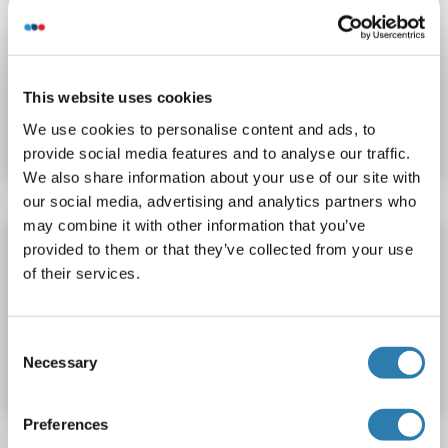
TLR10 ELISA Kit
TLR10
Reaktivität: Human
Colorimetric
Produktnummer ABIN456632
This website uses cookies
We use cookies to personalise content and ads, to
Datenblatt
Details
provide social media features and to analyse our traffic.
We also share information about your use of our site with
our social media, advertising and analytics partners who
may combine it with other information that you’ve
TLR10 ELISA Kit
provided to them or that they’ve collected from your use
of their services.
TLR10
Reaktivität: Rind (Kuh)
Colorimetric
Produktnummer ABIN1161913
Consent
Necessary
Selection
Datenblatt
Details
Preferences