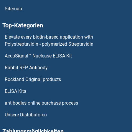
Sitemap
TINAG ELISA Kits
Top-Kategorien
TIMP4 ELISA Kits
Elevate every biotin-based application with
TIMP3 ELISA Kits
Polystreptavidin - polymerized Streptavidin.
AccuSignal™ Nuclease ELISA Kit
TIMP1 ELISA Kits
Rabbit RFP Antibody
TLR3 ELISA Kits
Rockland Original products
TLR4 ELISA Kits
ELISA Kits
TLR5 ELISA Kits
antibodies online purchase process
Unsere Distributoren
TLR6 ELISA Kits
TLR7 ELISA Kits
Zahlungsmöglichkeiten