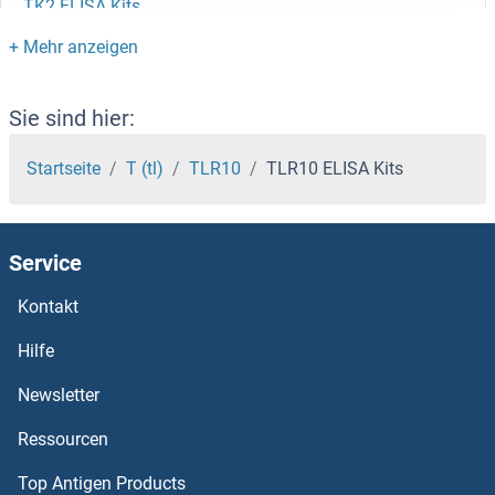
TK2 ELISA Kits
TJP2 ELISA Kits
TJP1 ELISA Kits
Sie sind hier:
TJAP1 ELISA Kits
Startseite
T (tl)
TLR10
TLR10 ELISA Kits
Titin ELISA Kits
Service
Tissue factor ELISA Kits
Kontakt
TIRAP ELISA Kits
Hilfe
TIPIN ELISA Kits
Newsletter
Ressourcen
TINF2 ELISA Kits
Top Antigen Products
TINAGL1 ELISA Kits