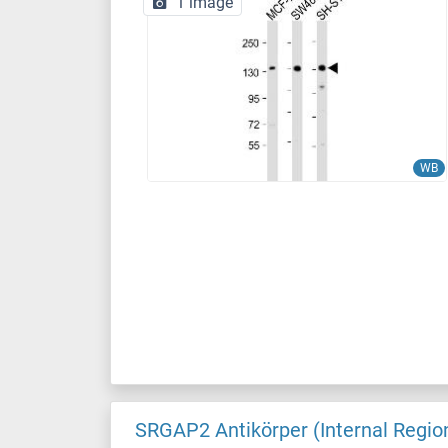
1 image
WB
SRGAP2 Antikörper (Internal Regio