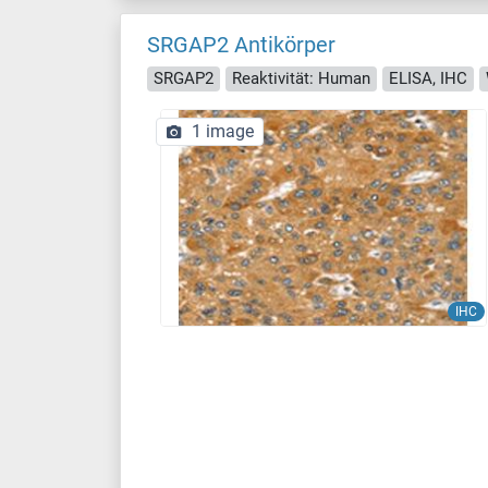
SRGAP2 Antikörper
SRGAP2
Reaktivität: Human
ELISA, IHC
1 image
IHC