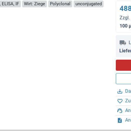
 ELISA, IF
Wirt: Ziege
Polyclonal
unconjugated
488
Zzgl.
100 
L
Liefe
Da
Zu
An
An