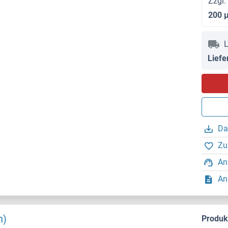
Zzgl.
200 
L
Liefe
Da
Zu
An
An
n)
Produ