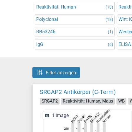
Reaktivität: Human
Reakti
(18)
Polyclonal
Wirt: 
(18)
RB53246
Wester
(1)
IgG
ELISA
(6)
Filter anzeigen
SRGAP2 Antikörper (C-Term)
SRGAP2
Reaktivität: Human, Maus
WB
W
1 image