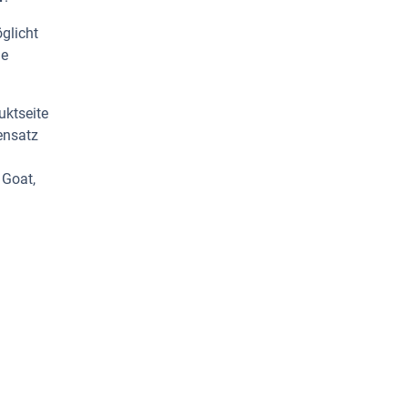
glicht
ge
uktseite
ensatz
 Goat,