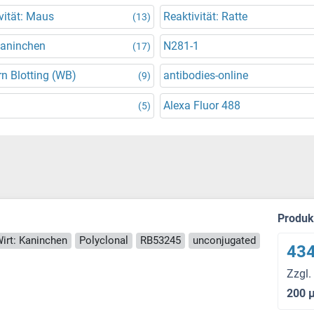
vität: Maus
Reaktivität: Ratte
(13)
Kaninchen
N281-1
(17)
n Blotting (WB)
antibodies-online
(9)
Alexa Fluor 488
(5)
Produ
irt: Kaninchen
Polyclonal
RB53245
unconjugated
434
Zzgl.
200 