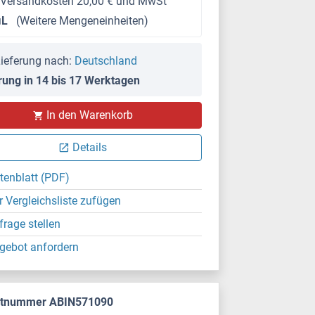
 Versandkosten 20,00 € und MwSt
μL
(Weitere Mengeneinheiten)
ieferung nach:
Deutschland
rung in 14 bis 17 Werktagen
In den Warenkorb
Details
tenblatt (PDF)
r Vergleichsliste zufügen
frage stellen
gebot anfordern
ktnummer ABIN571090