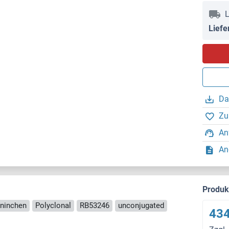
L
Liefe
Da
Zu
An
An
Produ
aninchen
Polyclonal
RB53246
unconjugated
434