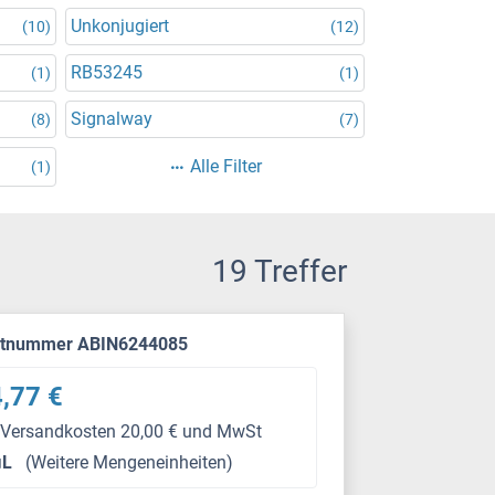
Unkonjugiert
(10)
(12)
RB53245
(1)
(1)
Signalway
(8)
(7)
Alle Filter
(1)
19 Treffer
ktnummer ABIN6244085
,77 €
 Versandkosten 20,00 € und MwSt
μL
(Weitere Mengeneinheiten)