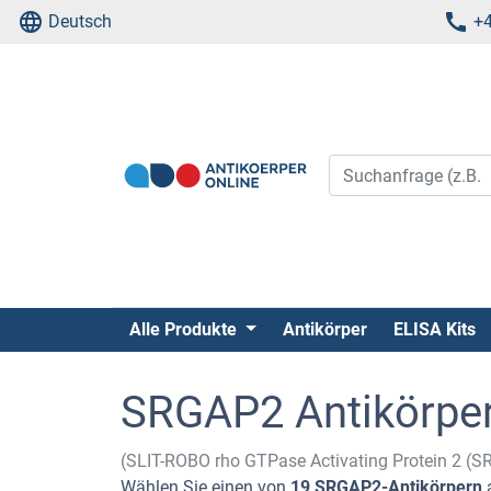
Deutsch
+4
Alle Produkte
Antikörper
ELISA Kits
SRGAP2 Antikörpe
(SLIT-ROBO rho GTPase Activating Protein 2 (
Wählen Sie einen von
19 SRGAP2-Antikörpern
a