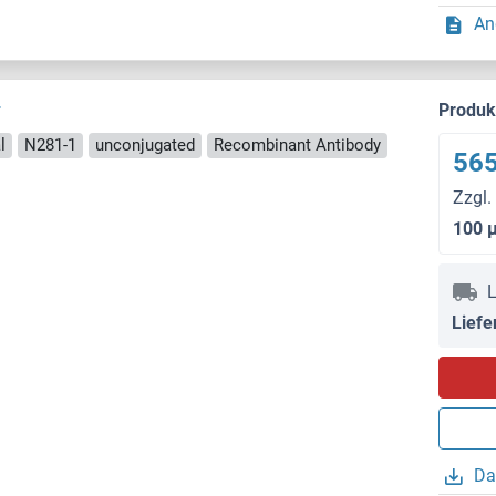
An
r
Produ
l
N281-1
unconjugated
Recombinant Antibody
565
Zzgl.
100 
L
Liefe
Da