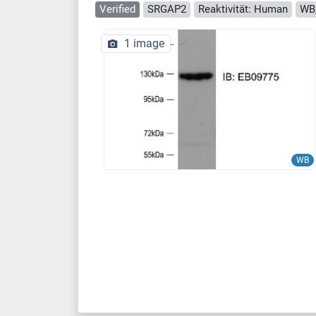
Verified
SRGAP2
Reaktivität: Human
WB,
1 image
WB