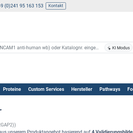
9 (0)241 95 163 153
Kontakt
KI Modus
Proteine
Custom Services
Hersteller
Pathways
Fo
r
SRGAP2))
us unserem Produktangebot basierend auf
4 Validierungsbilde