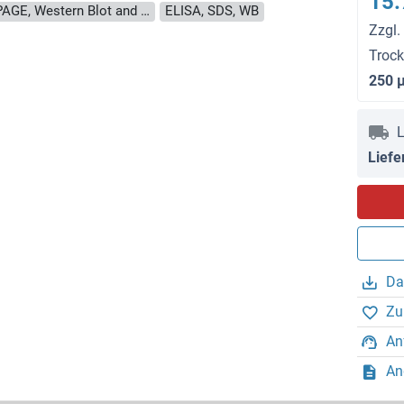
15.
approximately 70-80 % as determined by SDS PAGE, Western Blot and analytical SEC (HPLC).
ELISA, SDS, WB
Zzgl.
Troc
250 
L
Liefe
Da
Zu
An
An