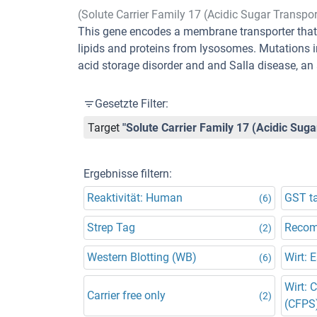
(Solute Carrier Family 17 (Acidic Sugar Transp
This gene encodes a membrane transporter that e
lipids and proteins from lysosomes. Mutations in 
acid storage disorder and and Salla disease, an 
Gesetzte Filter:
Target
"Solute Carrier Family 17 (Acidic Su
Ergebnisse filtern:
Reaktivität: Human
GST ta
(6)
Strep Tag
Recom
(2)
Western Blotting (WB)
Wirt: E
(6)
Wirt: 
Carrier free only
(2)
(CFPS