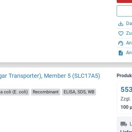
Da
Zu
An
An
ugar Transporter), Member 5 (SLC17A5)
Produ
553
a coli (E. coli)
Recombinant
ELISA, SDS, WB
Zzgl.
100 
L