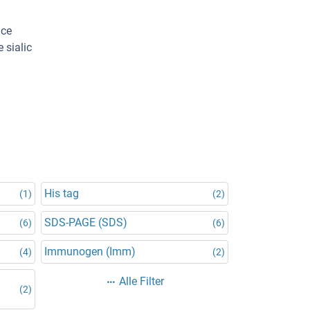
ace
 sialic
His tag
(1)
(2)
SDS-PAGE (SDS)
(6)
(6)
Immunogen (Imm)
(4)
(2)
Alle Filter
(2)