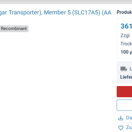
Sugar Transporter), Member 5 (SLC17A5) (AA
Produ
361
Recombinant
Zzgl.
Troc
100 
L
Liefe
Da
Zu