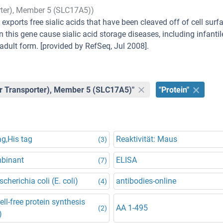
orter), Member 5 (SLC17A5))
xports free sialic acids that have been cleaved off of cell surf
this gene cause sialic acid storage diseases, including infantile
adult form. [provided by RefSeq, Jul 2008].
gar Transporter), Member 5 (SLC17A5)"
"Protein"
g,His tag
Reaktivität: Maus
(3)
binant
ELISA
(7)
scherichia coli (E. coli)
antibodies-online
(4)
Cell-free protein synthesis
AA 1-495
(2)
)