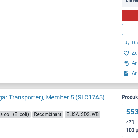
Liefe
Da
Zu
An
An
ugar Transporter), Member 5 (SLC17A5)
Produ
553
a coli (E. coli)
Recombinant
ELISA, SDS, WB
Zzgl.
100 