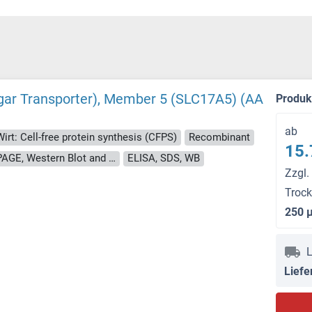
Sugar Transporter), Member 5 (SLC17A5) (AA
Produ
ab
Wirt: Cell-free protein synthesis (CFPS)
Recombinant
15.
approximately 70-80 % as determined by SDS PAGE, Western Blot and analytical SEC (HPLC).
ELISA, SDS, WB
Zzgl.
Troc
250 
L
Liefe