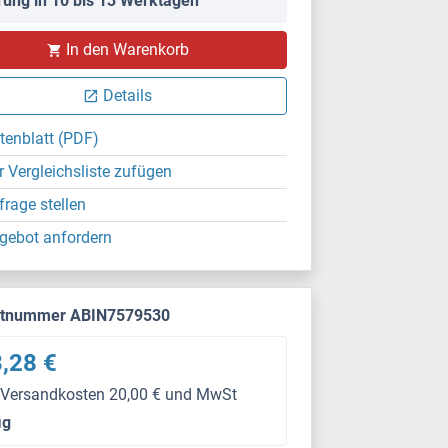
rung in 10 bis 13 Werktagen
In den Warenkorb
Details
tenblatt (PDF)
r Vergleichsliste zufügen
frage stellen
gebot anfordern
ktnummer ABIN7579530
,28 €
 Versandkosten 20,00 € und MwSt
μg