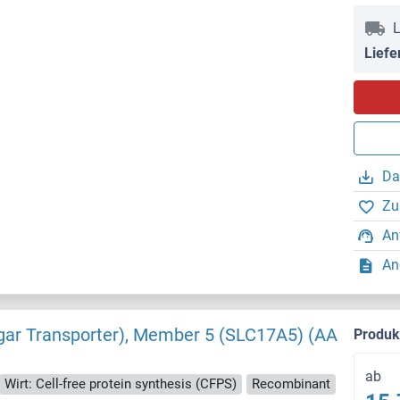
L
Liefe
Da
Zu
An
An
Sugar Transporter), Member 5 (SLC17A5) (AA
Produ
ab
Wirt: Cell-free protein synthesis (CFPS)
Recombinant