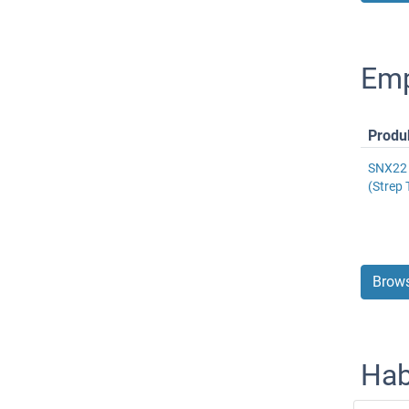
Emp
Produ
SNX22 
(Strep 
Brows
Hab