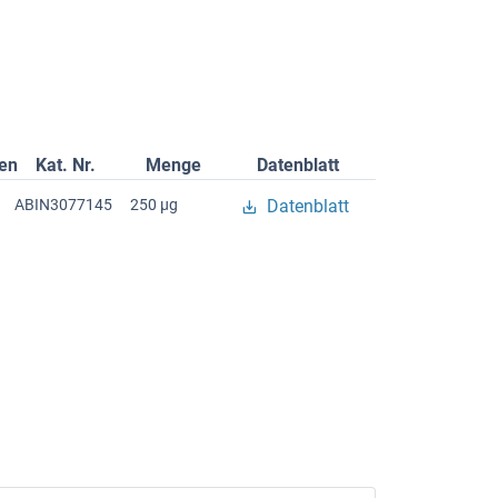
gen
Kat. Nr.
Menge
Datenblatt
ABIN3077145
250 μg
Datenblatt