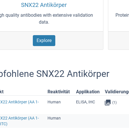
SNX22 Antikörper
gh quality antibodies with extensive validation
Protei
data.
Explore
fohlene SNX22 Antikörper
kt
Reaktivität
Applikation
Validierun
X22 Antikörper (AA 1-
Human
ELISA, IHC
(1)
X22 Antikörper (AA 1-
Human
FITC)