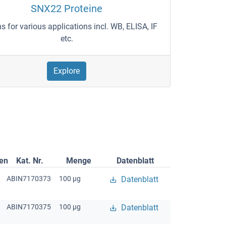
SNX22 Proteine
ns for various applications incl. WB, ELISA, IF
etc.
Explore
gen
Kat. Nr.
Menge
Datenblatt
ABIN7170373
100 μg
Datenblatt
ABIN7170375
100 μg
Datenblatt