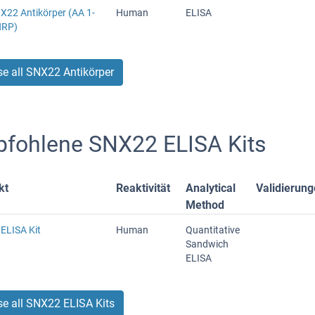
X22 Antikörper (AA 1-
Human
ELISA
HRP)
e all SNX22 Antikörper
fohlene SNX22 ELISA Kits
kt
Reaktivität
Analytical
Validierun
Method
ELISA Kit
Human
Quantitative
Sandwich
ELISA
e all SNX22 ELISA Kits