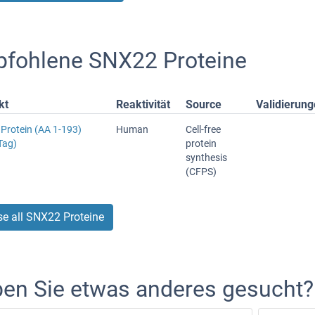
fohlene SNX22 Proteine
kt
Reaktivität
Source
Validierun
Protein (AA 1-193)
Human
Cell-free
Tag)
protein
synthesis
(CFPS)
e all SNX22 Proteine
en Sie etwas anderes gesucht?