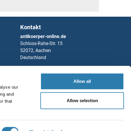
Kontakt
antikoerper-online.de
Schloss-Rahe-Str. 15
52072, Aachen
Deutschland
Telefon
+49 (0)241 95 163 153
Fax
+49 (0)241 95 163 155
Allow all
Partners
alyse our
ing and
Rockland Immunochemicals, Inc.
Allow selection
r that
Speichern / Teilen
Chat with us!