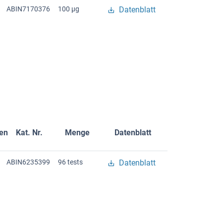
ABIN7170376
100 μg
Datenblatt
gen
Kat. Nr.
Menge
Datenblatt
ABIN6235399
96 tests
Datenblatt