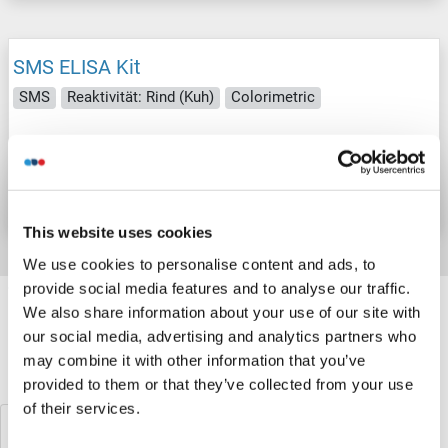
SMS ELISA Kit
SMS
Reaktivität: Rind (Kuh)
Colorimetric
Produktnummer ABIN1159470
Datenblatt
Details
This website uses cookies
We use cookies to personalise content and ads, to
provide social media features and to analyse our traffic.
Target information, Synonyms, Latest
We also share information about your use of our site with
references
our social media, advertising and analytics partners who
may combine it with other information that you’ve
Haben Sie etwas anderes gesucht?
provided to them or that they’ve collected from your use
of their services.
SMPD3 ELISA Kits