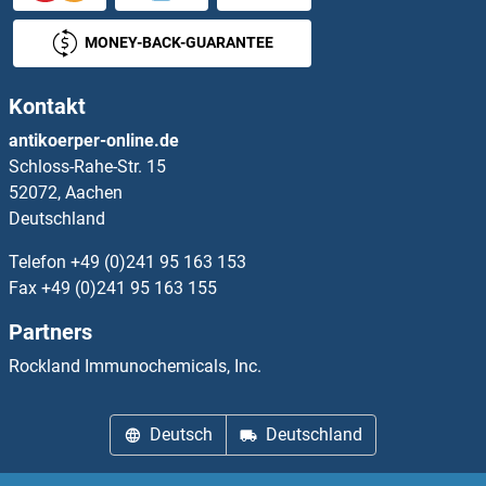
SND1 ELISA Kits
MONEY-BACK-GUARANTEE
SNF8 ELISA Kits
Kontakt
SNIP1 ELISA Kits
antikoerper-online.de
Schloss-Rahe-Str. 15
SNRK ELISA Kits
52072, Aachen
Deutschland
SNRPC ELISA Kits
Telefon
+49 (0)241 95 163 153
SNRPD1 ELISA Kits
Fax
+49 (0)241 95 163 155
Partners
SNTA1 ELISA Kits
Rockland Immunochemicals, Inc.
SNTB1 ELISA Kits
Deutsch
Deutschland
SNTB2 ELISA Kits