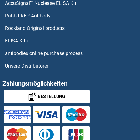
AccuSignal™ Nuclease ELISA Kit
SMARCC1 ELISA Kits
Rabbit RFP Antibody
SMUG1 ELISA Kits
Rockland Original products
SMURF1 ELISA Kits
ELISA Kits
SMURF2 ELISA Kits
antibodies online purchase process
Unsere Distributoren
SNAIL ELISA Kits
SNAPIN ELISA Kits
Zahlungsmöglichkeiten
BESTELLUNG
SNCA ELISA Kits
SNCAIP ELISA Kits
SNCG ELISA Kits