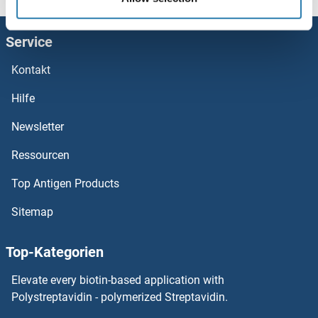
SMN1 ELISA Kits
Service
SMG7 ELISA Kits
Kontakt
SMG6 ELISA Kits
Hilfe
SMG1 ELISA Kits
Newsletter
Ressourcen
SMCP ELISA Kits
Top Antigen Products
SMCHD1 ELISA Kits
Sitemap
SMC4 ELISA Kits
Top-Kategorien
SMC1A ELISA Kits
Elevate every biotin-based application with
SMARCC2 ELISA Kits
Polystreptavidin - polymerized Streptavidin.